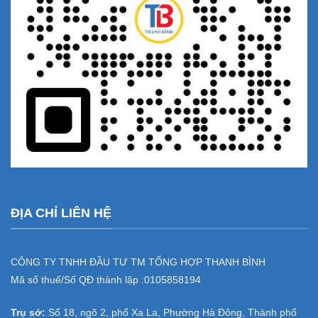
ĐỊA CHỈ LIÊN HỆ
CÔNG TY TNHH ĐẦU TƯ TM TỔNG HỢP THANH BÌNH
Mã số thuế/Số QĐ thành lập :
0105858194
Trụ sở:
Số 18, ngõ 2, phố Xa La, Phường Hà Đông, Thành phố