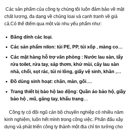
Các sản phẩm của công ty chúng tôi luôn đảm bảo về mặt
chất lượng, đa dạng về chủng loai và cạnh tranh về giá
cả.Có thể điểm qua một vài nhu yếu phẩm như:
Băng dính các loại.
Các sản phẩm nilon: túi PE, PP, túi xốp , màng co…
Các mặt hàng hỗ trợ văn phòng : Nước lau sàn, tẩy
rửa toilet, rửa tay, sáp thơm, khử mùi, cây lau sàn
nhà, chổi, sọt rác, túi ni lông, giấy vệ sinh, khăn ,…
Đồ dùng sinh hoạt: chăn, màn, gối….
Trang thiết bị bảo hộ lao động: Quần áo bảo hộ, giầy
bảo hộ , mũ, găng tay, khẩu trang
…
Công ty có đội ngũ cán bộ chuyên nghiệp có nhiều năm
kinh nghiệm, luôn hết mình trong công việc. Phấn đấu xây
dựng và phát triển công ty thành một địa chỉ tin tưởng cho