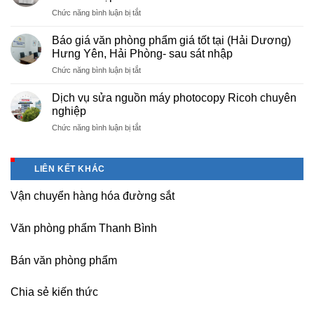
phòng
Báo
ở
Chức năng bình luận bị tắt
phẩm
giá
Cho
chuyên
photo
thuê
nghiệp
Báo giá văn phòng phẩm giá tốt tại (Hải Dương)
tài
máy
tại
Hưng Yên, Hải Phòng- sau sát nhập
liệu
photocopy
KCN
cho
ở
Chức năng bình luận bị tắt
tại
Tam
học
Báo
Hà
Dương
sinh,
giá
Nam,
Dịch vụ sửa nguồn máy photocopy Ricoh chuyên
–
sinh
văn
Ninh
nghiệp
Vĩnh
viên,
phòng
Bình
Phúc
văn
ở
Chức năng bình luận bị tắt
phẩm
sau
phòng,
Dịch
giá
sát
công
vụ
tốt
nhập
ty
sửa
tại
LIÊN KẾT KHÁC
nguồn
(Hải
máy
Dương)
Vận chuyển hàng hóa đường sắt
photocopy
Hưng
Ricoh
Yên,
chuyên
Hải
Văn phòng phẩm Thanh Bình
nghiệp
Phòng-
sau
Bán văn phòng phẩm
sát
nhập
Chia sẻ kiến thức