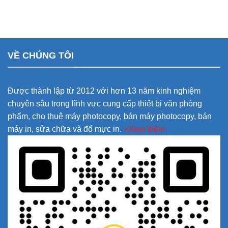
VỀ CHÚNG TÔI
Được thành lập từ 2012 với hơn 13 năm kinh nghiệm
chuyên sâu trong lĩnh vực cung cấp thiết bị văn phòng
phẩm, cho thuê máy photocopy, bán máy photocopy, bán
máy in, sửa chữa và đổ mực in.
+Xem thêm