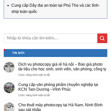
Cung cấp Dây đai an toàn tại Phú Thọ và các tỉnh-
ship toàn quốc
TIN MỚI
Dịch vụ photocopy giá rẻ hà nội – Báo giá photo
tài liệu cho học sinh, sinh viên, văn phòng, công ty
ở
Chức năng bình luận bị tắt
Dịch
vụ
Cung cấp văn phòng phẩm chuyên nghiệp tại
photocopy
KCN Tam Dương –Vĩnh Phúc
giá
ở
Chức năng bình luận bị tắt
rẻ
Cung
hà
cấp
nội
Cho thuê máy photocopy tại Hà Nam, Ninh Bình
văn
–
sau sát nhập