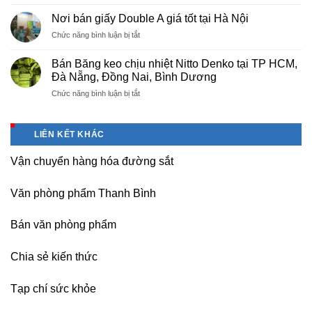
Sửa
cho
máy
nhà
Nơi bán giấy Double A giá tốt tại Hà Nội
photocopy
máy,
ở
Chức năng bình luận bị tắt
tại
khu
Nơi
Hà
công
bán
Nội
Bán Băng keo chịu nhiệt Nitto Denko tại TP HCM,
nghiệp
giấy
giá
Đà Nẵng, Đồng Nai, Bình Dương
Bắc
Double
rẻ,
thăng
ở
Chức năng bình luận bị tắt
A
uy
Long,
Bán
giá
tín-
Nội
Băng
tốt
nhận
Bài
keo
tại
dạy
LIÊN KẾT KHÁC
Hà
chịu
Hà
nghề
Nội
nhiệt
Nội
Vận chuyển hàng hóa đường sắt
Nitto
Denko
tại
Văn phòng phẩm Thanh Bình
TP
HCM,
Đà
Bán văn phòng phẩm
Nẵng,
Đồng
Chia sẻ kiến thức
Nai,
Bình
Dương
Tạp chí sức khỏe