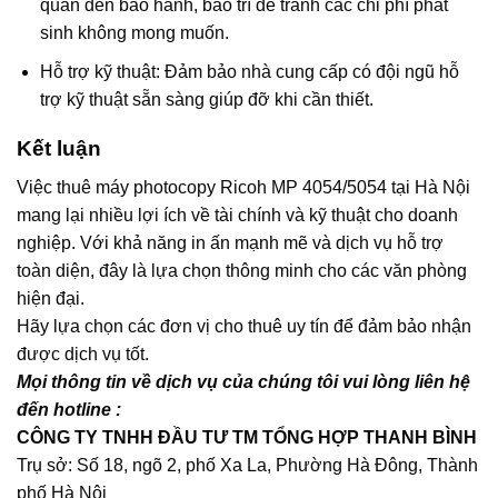
quan đến bảo hành, bảo trì để tránh các chi phí phát
sinh không mong muốn.
Hỗ trợ kỹ thuật: Đảm bảo nhà cung cấp có đội ngũ hỗ
trợ kỹ thuật sẵn sàng giúp đỡ khi cần thiết.
Kết luận
Việc thuê máy photocopy Ricoh MP 4054/5054 tại Hà Nội
mang lại nhiều lợi ích về tài chính và kỹ thuật cho doanh
nghiệp. Với khả năng in ấn mạnh mẽ và dịch vụ hỗ trợ
toàn diện, đây là lựa chọn thông minh cho các văn phòng
hiện đại.
Hãy lựa chọn các đơn vị cho thuê uy tín để đảm bảo nhận
được dịch vụ tốt.
Mọi thông tin về dịch vụ của chúng tôi vui lòng liên hệ
đến hotline :
CÔNG TY TNHH ĐẦU TƯ TM TỔNG HỢP THANH BÌNH
Trụ sở: Số 18, ngõ 2, phố Xa La, Phường Hà Đông, Thành
phố Hà Nội