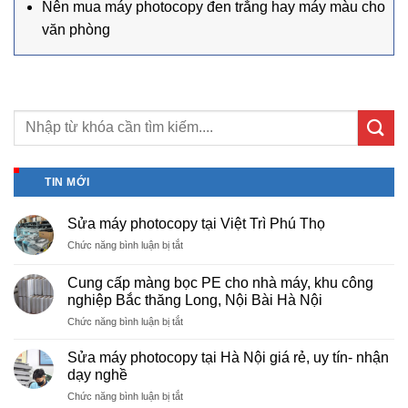
Nên mua máy photocopy đen trắng hay máy màu cho
văn phòng
TIN MỚI
Sửa máy photocopy tại Việt Trì Phú Thọ
ở
Chức năng bình luận bị tắt
Sửa
máy
Cung cấp màng bọc PE cho nhà máy, khu công
photocopy
nghiệp Bắc thăng Long, Nội Bài Hà Nội
tại
ở
Chức năng bình luận bị tắt
Việt
Cung
Trì
cấp
Phú
Sửa máy photocopy tại Hà Nội giá rẻ, uy tín- nhận
màng
Thọ
dạy nghề
bọc
ở
Chức năng bình luận bị tắt
PE