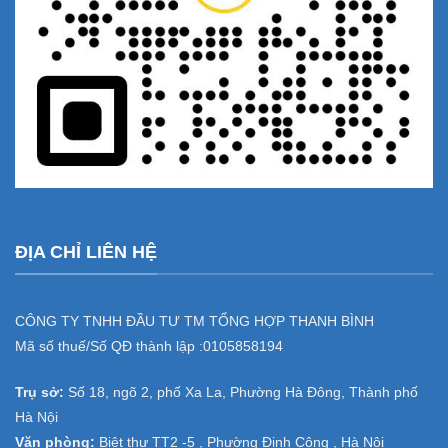
ĐỊA CHỈ LIÊN HỆ
CÔNG TY TNHH ĐẦU TƯ TM TỔNG HỢP THANH BÌNH
Mã số thuế/Số QĐ thành lập :
0105858194
Trụ sở:
Số 18, ngõ 2, phố Xa La, Phường Hà Đông, Thành phố
Hà Nội
Văn phòng:
Biệt thự TT2 -5 , Phường Định Công , Hà Nội