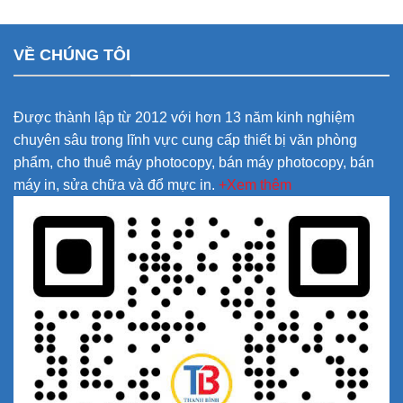
VỀ CHÚNG TÔI
Được thành lập từ 2012 với hơn 13 năm kinh nghiệm
chuyên sâu trong lĩnh vực cung cấp thiết bị văn phòng
phẩm, cho thuê máy photocopy, bán máy photocopy, bán
máy in, sửa chữa và đổ mực in.
+Xem thêm