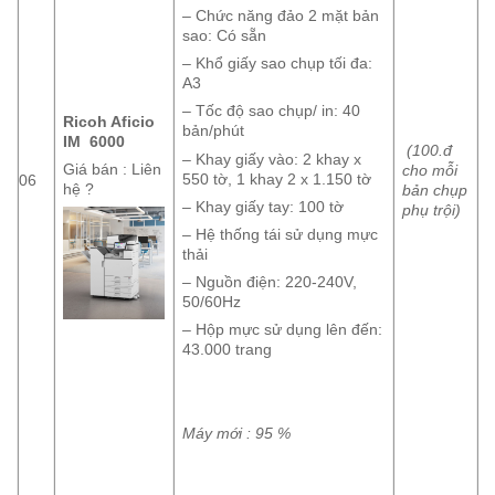
– Chức năng đảo 2 mặt bản
sao: Có sẵn
– Khổ giấy sao chụp tối đa:
A3
– Tốc độ sao chụp/ in: 40
Ricoh Aficio
bản/phút
IM 6000
(100.đ
– Khay giấy vào: 2 khay x
Giá bán : Liên
cho mỗi
550 tờ, 1 khay 2 x 1.150 tờ
06
hệ ?
bản chụp
– Khay giấy tay: 100 tờ
phụ trội)
– Hệ thống tái sử dụng mực
thải
– Nguồn điện: 220-240V,
50/60Hz
– Hộp mực sử dụng lên đến:
43.000 trang
Máy mới : 95 %