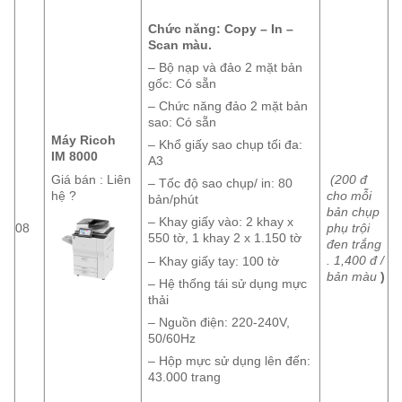
Chức năng: Copy – In –
Scan màu.
– Bộ nạp và đảo 2 mặt bản
gốc: Có sẵn
– Chức năng đảo 2 mặt bản
sao: Có sẵn
Máy Ricoh
– Khổ giấy sao chụp tối đa:
IM 8000
A3
Giá bán : Liên
(200 đ
– Tốc độ sao chụp/ in: 80
hệ ?
cho mỗi
bản/phút
bản chụp
– Khay giấy vào: 2 khay x
08
phụ trội
550 tờ, 1 khay 2 x 1.150 tờ
đen trắng
. 1,400 đ /
– Khay giấy tay: 100 tờ
bản màu
)
– Hệ thống tái sử dụng mực
thải
– Nguồn điện: 220-240V,
50/60Hz
– Hộp mực sử dụng lên đến:
43.000 trang