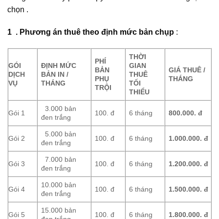
chọn .
1 .
Phương án thuê theo định mức bản chụp
:
TH
Ờ
I
PHÍ
GÓI
ĐỊNH MỨC
GIAN
BẢN
GIÁ THUÊ /
D
Ị
CH
B
Ả
N IN /
THUÊ
PH
Ụ
THÁNG
V
Ụ
THÁNG
T
Ố
I
TR
Ộ
I
THI
Ể
U
3.000 bản
Gói 1
100. đ
6 tháng
800.000.
đ
đen trắng
5.000 bản
Gói 2
100. đ
6 tháng
1.000.000.
đ
đen trắng
7.000 bản
Gói 3
100. đ
6 tháng
1.200.000. đ
đen trắng
10.000 bản
Gói 4
100. đ
6 tháng
1.500.000.
đ
đen trắng
15.000 bản
Gói 5
100. đ
6 tháng
1.800.000.
đ