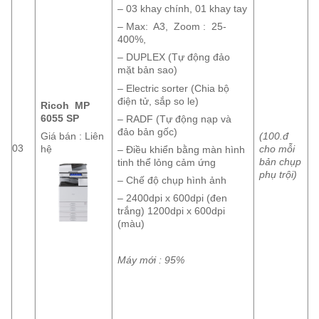
– 03 khay chính, 01 khay tay
– Max: A3, Zoom : 25-
400%,
– DUPLEX (Tự động đảo
mặt bản sao)
– Electric sorter (Chia bộ
điện tử, sắp so le)
Ricoh MP
6055 SP
– RADF (Tự động nạp và
đảo bản gốc)
(100.đ
Giá bán : Liên
03
cho mỗi
hệ
– Điều khiển bằng màn hình
bản chụp
tinh thể lỏng cảm ứng
phụ trội)
– Chế độ chụp hình ảnh
– 2400dpi x 600dpi (đen
trắng) 1200dpi x 600dpi
(màu)
Máy mới : 95%