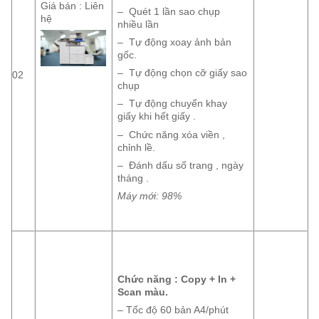
Giá bán : Liên
– Quét 1 lần sao chụp
hệ
nhiều lần
– Tự động xoay ảnh bản
gốc.
– Tự động chọn cỡ giấy sao
02
chụp
– Tự động chuyển khay
giấy khi hết giấy .
– Chức năng xóa viền ,
chỉnh lề.
– Đánh dấu số trang , ngày
tháng .
Máy mới: 98%
Chức năng : Copy + In +
Scan màu.
– Tốc độ 60 bản A4/phút