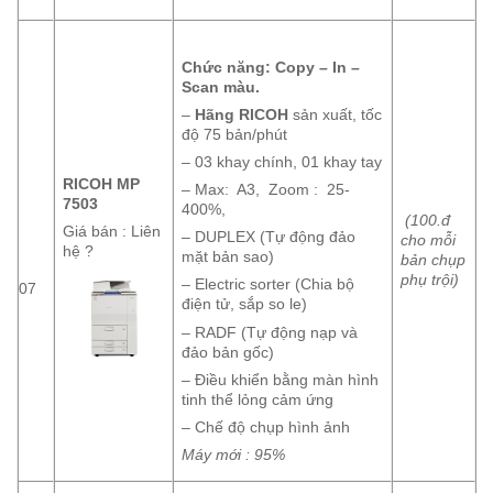
Chức năng: Copy – In –
Scan
màu
.
–
Hãng RICOH
sản xuất, tốc
độ 75 bản/phút
– 03 khay chính, 01 khay tay
RICOH MP
– Max: A3, Zoom : 25-
7503
400%,
(100.đ
Giá bán : Liên
– DUPLEX (Tự động đảo
cho mỗi
hệ ?
mặt bản sao)
bản chụp
phụ trội)
– Electric sorter (Chia bộ
07
điện tử, sắp so le)
– RADF (Tự động nạp và
đảo bản gốc)
– Điều khiển bằng màn hình
tinh thể lỏng cảm ứng
– Chế độ chụp hình ảnh
Máy mới : 95%