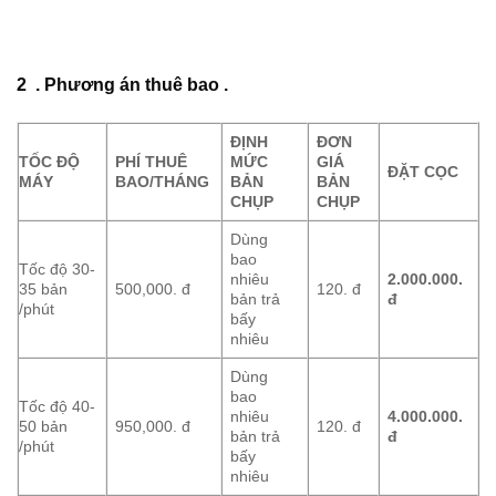
2 . Phương án thuê bao .
ĐỊNH
ĐƠN
TỐC ĐỘ
PHÍ THUÊ
MỨC
GIÁ
ĐẶT CỌC
MÁY
BAO/THÁNG
BẢN
BẢN
CHỤP
CHỤP
Dùng
bao
Tốc độ 30-
nhiêu
2.000.000.
35 bản
500,000. đ
120. đ
bản trả
đ
/phút
bấy
nhiêu
Dùng
bao
Tốc độ 40-
nhiêu
4.000.000.
50 bản
950,000. đ
120. đ
bản trả
đ
/phút
bấy
nhiêu