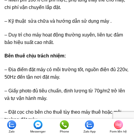
chi phí vận chuyển lắp đặt.
– Kỹ thuật sửa chữa và hướng dẫn sử dụng máy .
– Duy trì cho máy hoạt động thường xuyên, liên tục đảm
bảo hiệu suất cao nhất.
Bên thuê chịu trách nhiệm:
– Địa điểm đặt máy có môi trường tốt, nguồn điện đủ 220v,
50Hz đến tận nơi đặt máy.
– Giấy photo đủ tiêu chuẩn, định lượng từ 70g/m2 trở lên
và tự vận hành máy.
– Đặt cọc cho bên cho thuê tùy theo máy thuê hoặc môi
trường đặt máy .
Zalo
Messenger
Phone
Zalo App
Form liên hệ
Vui lòng liên hệ :
Mr . Đăng
: 098.2324556 – 086.