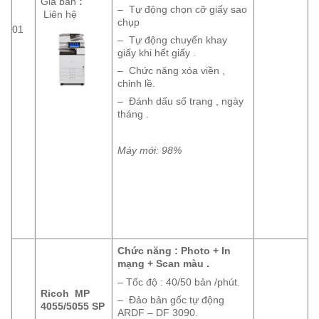
Giá bán
:
– Tự động chọn cỡ giấy sao
Liên hệ
chụp
01
– Tự động chuyển khay
giấy khi hết giấy .
– Chức năng xóa viền ,
chỉnh lề.
– Đánh dấu số trang , ngày
tháng .
Máy mới: 98%
Chức năng : Photo + In
mạng + Scan màu .
– Tốc độ : 40/50 bản /phút.
Ricoh MP
– Đảo bản gốc tự động
4055/5055 SP
ARDF – DF 3090.