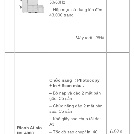
50/60Hz
– Hộp mực sử dụng lên đến:
43.000 trang
Máy mới : 98%
Chức năng : Photocopy
+ In + Scan màu .
– Bộ nạp và đảo 2 mặt bản
gốc: Có sẵn
– Chức năng đảo 2 mặt bản
sao: Có sẵn
– Khổ giấy sao chụp tối đa:
A3
Ricoh Aficio
(100.đ
– Tốc độ sao chụp/ in: 40
IM 4000