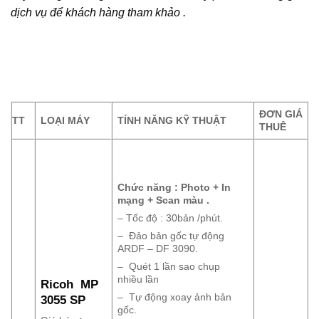
dịch vụ để khách hàng tham khảo .
ĐƠN GIÁ
TT
LOẠI MÁY
TÍNH NĂNG KỸ THUẬT
THUÊ
Chức năng : Photo + In
mạng + Scan màu .
– Tốc độ : 30bản /phút.
– Đảo bản gốc tự động
ARDF – DF 3090.
– Quét 1 lần sao chụp
nhiều lần
Ricoh MP
– Tự động xoay ảnh bản
3055 SP
gốc.