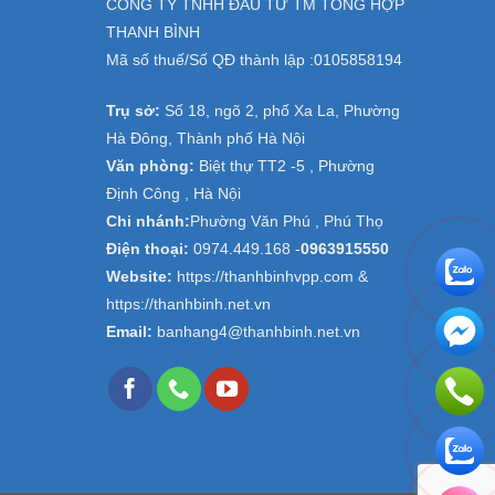
CÔNG TY TNHH ĐẦU TƯ TM TỔNG HỢP
THANH BÌNH
Mã số thuế/Số QĐ thành lập :
0105858194
Trụ sở:
Số 18, ngõ 2, phố Xa La, Phường
Hà Đông, Thành phố Hà Nội
Văn phòng:
Biệt thự TT2 -5 , Phường
Định Công , Hà Nội
Chi nhánh:
Phường Văn Phú , Phú Thọ
Điện thoại:
0974.449.168
-
0963915550
Website:
https://thanhbinhvpp.com &
https://thanhbinh.net.vn
Email:
banhang4@thanhbinh.net.vn