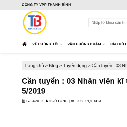
Skip
CÔNG TY VPP THANH BÌNH
to
content
Tìm
kiếm:
VỀ CHÚNG TÔI
VĂN PHÒNG PHẨM
BẢO HỘ 
Trang chủ
>
Blog
>
Tuyển dụng
>
Cần tuyển : 03 N
Cần tuyển : 03 Nhân viên k
5/2019
17/04/2019
|
NGÔ LONG
|
1098 LƯỢT XEM