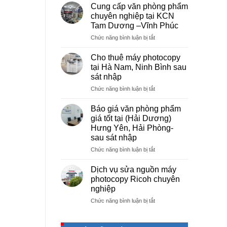
vụ
Cung cấp văn phòng phẩm
photocopy
chuyên nghiệp tại KCN
giá
Tam Dương –Vĩnh Phúc
rẻ
ở
Chức năng bình luận bị tắt
hà
Cung
nội
cấp
–
Cho thuê máy photocopy
văn
Báo
tại Hà Nam, Ninh Bình sau
phòng
giá
sát nhập
phẩm
photo
ở
Chức năng bình luận bị tắt
chuyên
tài
Cho
nghiệp
liệu
thuê
tại
cho
Báo giá văn phòng phẩm
máy
KCN
học
giá tốt tại (Hải Dương)
photocopy
Tam
sinh,
Hưng Yên, Hải Phòng-
tại
Dương
sinh
sau sát nhập
Hà
–
viên,
Nam,
Vĩnh
ở
Chức năng bình luận bị tắt
văn
Ninh
Phúc
Báo
phòng,
Bình
giá
công
Dịch vụ sửa nguồn máy
sau
văn
ty
photocopy Ricoh chuyên
sát
phòng
nghiệp
nhập
phẩm
ở
Chức năng bình luận bị tắt
giá
Dịch
tốt
vụ
tại
sửa
(Hải