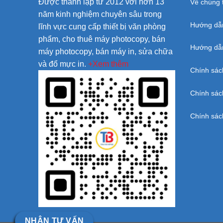
Được thành lập từ 2012 với hơn 13
Về chúng t
năm kinh nghiệm chuyên sâu trong
Hướng dẫ
lĩnh vực cung cấp thiết bị văn phòng
phẩm, cho thuê máy photocopy, bán
Hướng dẫn
máy photocopy, bán máy in, sửa chữa
và đổ mực in.
+Xem thêm
Chính sác
Chính sác
Chính sác
NHẬN TƯ VẤN