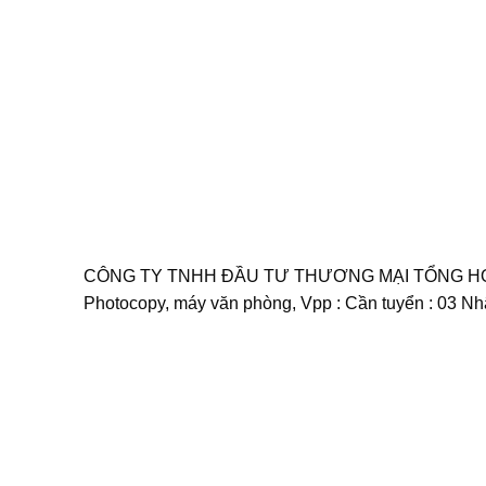
CÔNG TY TNHH ĐẦU TƯ THƯƠNG MẠI TỔNG HỢP T
Photocopy, máy văn phòng, Vpp : Cần tuyển : 03 Nhâ