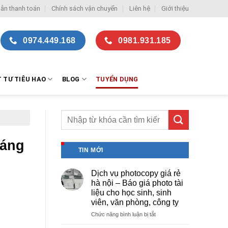
ẫn thanh toán
Chính sách vận chuyển
Liên hệ
Giới thiệu
0974.449.168
0981.931.185
T TƯ TIÊU HAO
BLOG
TUYỂN DỤNG
háng
TIN MỚI
Dịch vụ photocopy giá rẻ
hà nội – Báo giá photo tài
liệu cho học sinh, sinh
viên, văn phòng, công ty
ở
Chức năng bình luận bị tắt
Dịch