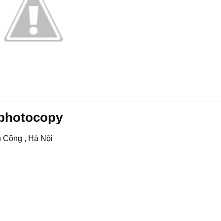
 photocopy
h Công , Hà Nội