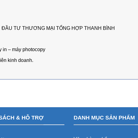
H ĐẦU TƯ THƯƠNG MẠI TỔNG HỢP THANH BÌNH
y in – máy photocopy
ên kinh doanh.
SÁCH & HỖ TRỢ
DANH MỤC SẢN PHẨM