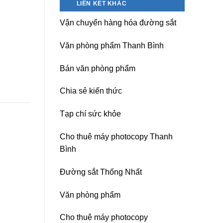
LIÊN KẾT KHÁC
nguồn
Dương)
máy
Hưng
Vận chuyển hàng hóa đường sắt
photocopy
Yên,
Ricoh
Hải
chuyên
Phòng-
Văn phòng phẩm Thanh Bình
nghiệp
sau
sát
Bán văn phòng phẩm
nhập
Chia sẻ kiến thức
Tạp chí sức khỏe
Cho thuê máy photocopy Thanh
Bình
Đường sắt Thống Nhất
Văn phòng phẩm
Cho thuê máy photocopy