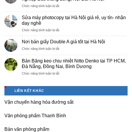
tại
ở
Chức năng bình luận bị tắt
Việt
Cung
Trì
cấp
Phú
Sửa máy photocopy tại Hà Nội giá rẻ, uy tín- nhận
màng
Thọ
dạy nghề
bọc
ở
Chức năng bình luận bị tắt
PE
Sửa
cho
máy
nhà
Nơi bán giấy Double A giá tốt tại Hà Nội
photocopy
máy,
ở
Chức năng bình luận bị tắt
tại
khu
Nơi
Hà
công
bán
Nội
Bán Băng keo chịu nhiệt Nitto Denko tại TP HCM,
nghiệp
giấy
giá
Đà Nẵng, Đồng Nai, Bình Dương
Bắc
Double
rẻ,
thăng
ở
Chức năng bình luận bị tắt
A
uy
Long,
Bán
giá
tín-
Nội
Băng
tốt
nhận
Bài
keo
tại
dạy
LIÊN KẾT KHÁC
Hà
chịu
Hà
nghề
Nội
nhiệt
Nội
Vận chuyển hàng hóa đường sắt
Nitto
Denko
tại
Văn phòng phẩm Thanh Bình
TP
HCM,
Đà
Bán văn phòng phẩm