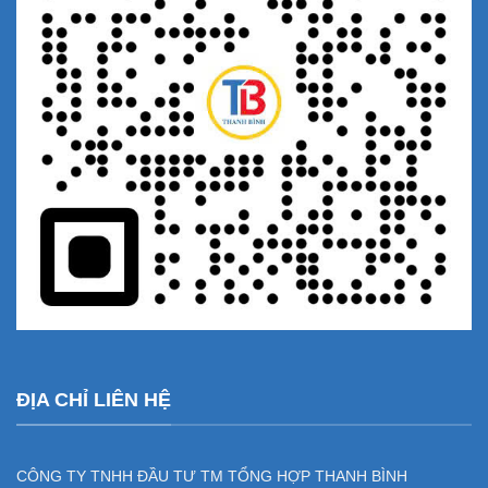
ĐỊA CHỈ LIÊN HỆ
CÔNG TY TNHH ĐẦU TƯ TM TỔNG HỢP THANH BÌNH