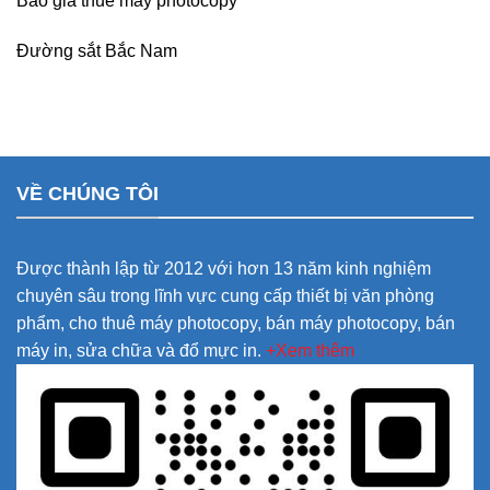
Báo giá thuê máy photocopy
Đường sắt Bắc Nam
VỀ CHÚNG TÔI
Được thành lập từ 2012 với hơn 13 năm kinh nghiệm
chuyên sâu trong lĩnh vực cung cấp thiết bị văn phòng
phẩm, cho thuê máy photocopy, bán máy photocopy, bán
máy in, sửa chữa và đổ mực in.
+Xem thêm