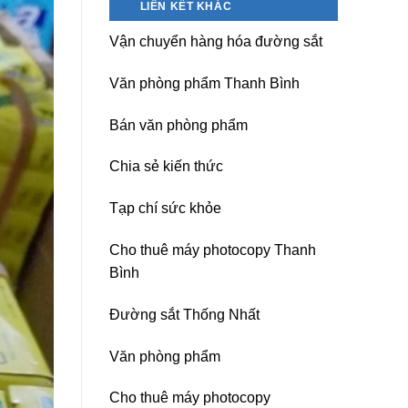
LIÊN KẾT KHÁC
nguồn
Dương)
máy
Hưng
Vận chuyển hàng hóa đường sắt
photocopy
Yên,
Ricoh
Hải
chuyên
Phòng-
Văn phòng phẩm Thanh Bình
nghiệp
sau
sát
Bán văn phòng phẩm
nhập
Chia sẻ kiến thức
Tạp chí sức khỏe
Cho thuê máy photocopy Thanh
Bình
Đường sắt Thống Nhất
Văn phòng phẩm
Cho thuê máy photocopy