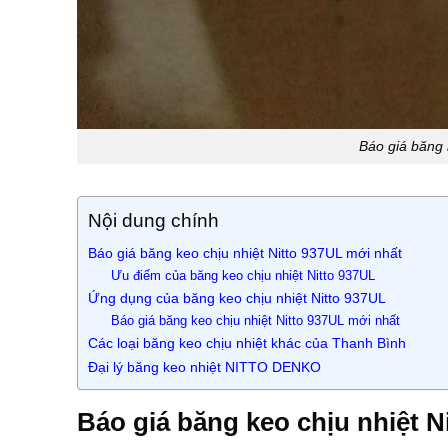
Báo giá băng 
Nội dung chính
Báo giá băng keo chịu nhiệt Nitto 937UL mới nhất
Ưu điểm của băng keo chịu nhiệt Nitto 937UL
Ứng dụng của băng keo chịu nhiệt Nitto 937UL
Báo giá băng keo chịu nhiệt Nitto 937UL mới nhất
Các loại băng keo chịu nhiệt khác của Thanh Bình
Đại lý băng keo nhiệt NITTO DENKO
Báo giá băng keo chịu nhiệt N