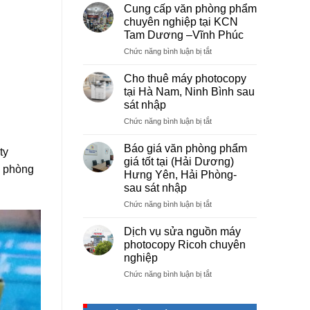
vụ
Cung cấp văn phòng phẩm
photocopy
chuyên nghiệp tại KCN
giá
Tam Dương –Vĩnh Phúc
rẻ
ở
Chức năng bình luận bị tắt
hà
Cung
nội
cấp
–
Cho thuê máy photocopy
văn
Báo
tại Hà Nam, Ninh Bình sau
phòng
giá
sát nhập
phẩm
photo
ở
Chức năng bình luận bị tắt
chuyên
tài
Cho
nghiệp
liệu
thuê
tại
cho
Báo giá văn phòng phẩm
ty
máy
KCN
học
giá tốt tại (Hải Dương)
photocopy
n phòng
Tam
sinh,
Hưng Yên, Hải Phòng-
tại
Dương
sinh
sau sát nhập
Hà
–
viên,
Nam,
Vĩnh
ở
Chức năng bình luận bị tắt
văn
Ninh
Phúc
Báo
phòng,
Bình
giá
công
Dịch vụ sửa nguồn máy
sau
văn
ty
photocopy Ricoh chuyên
sát
phòng
nghiệp
nhập
phẩm
ở
Chức năng bình luận bị tắt
giá
Dịch
tốt
vụ
tại
sửa
(Hải