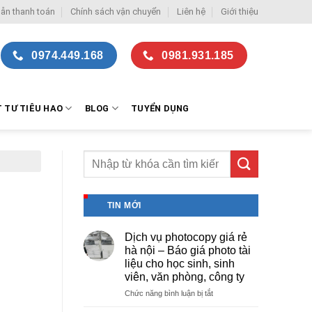
ẫn thanh toán
Chính sách vận chuyển
Liên hệ
Giới thiệu
0974.449.168
0981.931.185
T TƯ TIÊU HAO
BLOG
TUYỂN DỤNG
TIN MỚI
Dịch vụ photocopy giá rẻ
hà nội – Báo giá photo tài
liệu cho học sinh, sinh
viên, văn phòng, công ty
ở
Chức năng bình luận bị tắt
Dịch