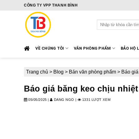
Skip
CÔNG TY VPP THANH BÌNH
to
content
Tìm
kiếm:
VỀ CHÚNG TÔI
VĂN PHÒNG PHẨM
BẢO HỘ 
Trang chủ
>
Blog
>
Bán văn phòng phẩm
>
Báo giá
Báo giá băng keo chịu nhiệt
05/05/2025
|
DANG NGO
|
1331 LƯỢT XEM