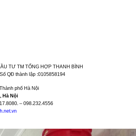
ẦU TƯ TM TỔNG HỢP THANH BÌNH
Số QĐ thành lập :
0105858194
 Thành phố Hà Nội
, Hà Nội
217.8080. – 098.232.4556
nh.net.vn