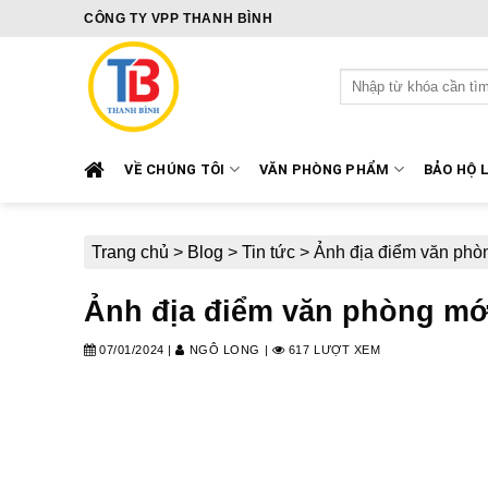
Skip
CÔNG TY VPP THANH BÌNH
to
content
Tìm
kiếm:
VỀ CHÚNG TÔI
VĂN PHÒNG PHẨM
BẢO HỘ 
Trang chủ
>
Blog
>
Tin tức
>
Ảnh địa điểm văn phò
Ảnh địa điểm văn phòng mớ
07/01/2024
|
NGÔ LONG
|
617 LƯỢT XEM