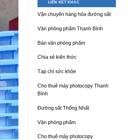
LIÊN KẾT KHÁC
nguồn
Dương)
máy
Hưng
Vận chuyển hàng hóa đường sắt
photocopy
Yên,
Ricoh
Hải
chuyên
Phòng-
Văn phòng phẩm Thanh Bình
nghiệp
sau
sát
Bán văn phòng phẩm
nhập
Chia sẻ kiến thức
Tạp chí sức khỏe
Cho thuê máy photocopy Thanh
Bình
Đường sắt Thống Nhất
Văn phòng phẩm
Cho thuê máy photocopy