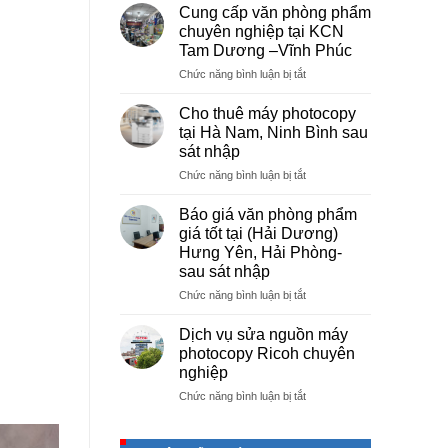
vụ
Cung cấp văn phòng phẩm
photocopy
chuyên nghiệp tại KCN
giá
Tam Dương –Vĩnh Phúc
rẻ
ở
Chức năng bình luận bị tắt
hà
Cung
nội
cấp
–
Cho thuê máy photocopy
văn
Báo
tại Hà Nam, Ninh Bình sau
phòng
giá
sát nhập
phẩm
photo
ở
Chức năng bình luận bị tắt
chuyên
tài
Cho
nghiệp
liệu
thuê
tại
cho
Báo giá văn phòng phẩm
máy
KCN
học
giá tốt tại (Hải Dương)
photocopy
Tam
sinh,
Hưng Yên, Hải Phòng-
tại
Dương
sinh
sau sát nhập
Hà
–
viên,
Nam,
Vĩnh
ở
Chức năng bình luận bị tắt
văn
Ninh
Phúc
Báo
phòng,
Bình
giá
công
Dịch vụ sửa nguồn máy
sau
văn
ty
photocopy Ricoh chuyên
sát
phòng
nghiệp
nhập
phẩm
ở
Chức năng bình luận bị tắt
giá
Dịch
tốt
vụ
tại
sửa
(Hải