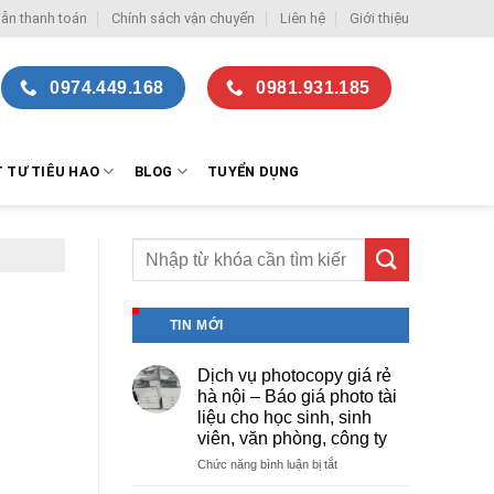
ẫn thanh toán
Chính sách vận chuyển
Liên hệ
Giới thiệu
0974.449.168
0981.931.185
T TƯ TIÊU HAO
BLOG
TUYỂN DỤNG
TIN MỚI
Dịch vụ photocopy giá rẻ
hà nội – Báo giá photo tài
liệu cho học sinh, sinh
viên, văn phòng, công ty
ở
Chức năng bình luận bị tắt
Dịch