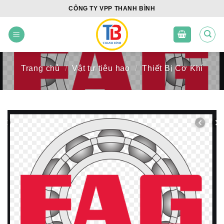
Skip
CÔNG TY VPP THANH BÌNH
to
content
Trang chủ
/
Vật tư tiêu hao
/
Thiết Bị Cơ Khí