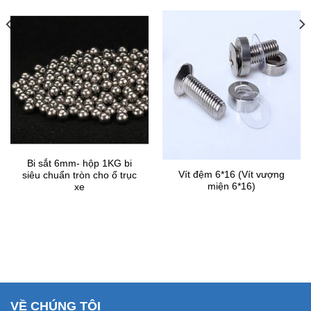
Bi sắt 6mm- hộp 1KG bi
Vít đệm 6*16 (Vít vượng
siêu chuẩn tròn cho ổ trục
miện 6*16)
xe
VỀ CHÚNG TÔI