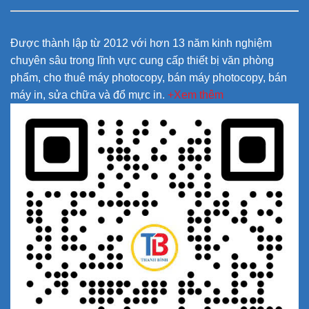
Được thành lập từ 2012 với hơn 13 năm kinh nghiệm
chuyên sâu trong lĩnh vực cung cấp thiết bị văn phòng
phẩm, cho thuê máy photocopy, bán máy photocopy, bán
máy in, sửa chữa và đổ mực in.
+Xem thêm