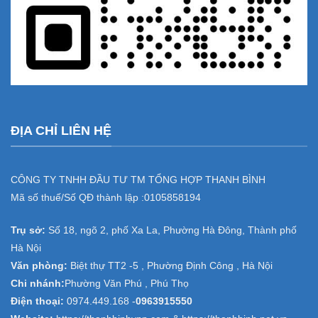
ĐỊA CHỈ LIÊN HỆ
CÔNG TY TNHH ĐẦU TƯ TM TỔNG HỢP THANH BÌNH
Mã số thuế/Số QĐ thành lập :
0105858194
Trụ sở:
Số 18, ngõ 2, phố Xa La, Phường Hà Đông, Thành phố
Hà Nội
Văn phòng:
Biệt thự TT2 -5 , Phường Định Công , Hà Nội
Chi nhánh:
Phường Văn Phú , Phú Thọ
Điện thoại:
0974.449.168
-
0963915550