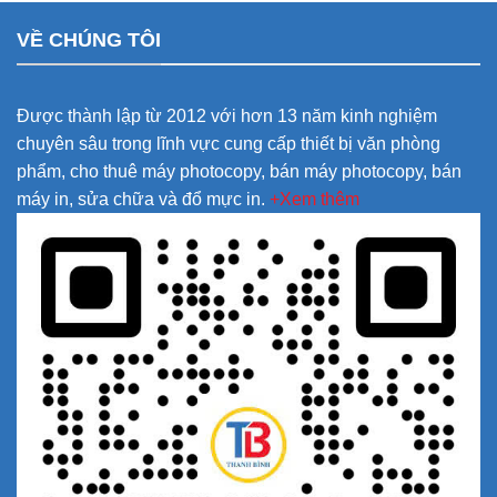
VỀ CHÚNG TÔI
Được thành lập từ 2012 với hơn 13 năm kinh nghiệm
chuyên sâu trong lĩnh vực cung cấp thiết bị văn phòng
phẩm, cho thuê máy photocopy, bán máy photocopy, bán
máy in, sửa chữa và đổ mực in.
+Xem thêm