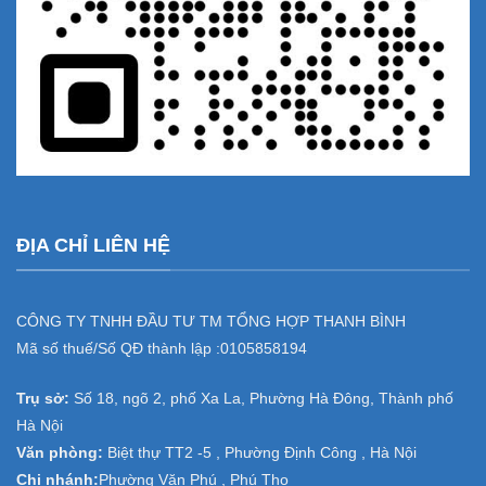
ĐỊA CHỈ LIÊN HỆ
CÔNG TY TNHH ĐẦU TƯ TM TỔNG HỢP THANH BÌNH
Mã số thuế/Số QĐ thành lập :
0105858194
Trụ sở:
Số 18, ngõ 2, phố Xa La, Phường Hà Đông, Thành phố
Hà Nội
Văn phòng:
Biệt thự TT2 -5 , Phường Định Công , Hà Nội
Chi nhánh:
Phường Văn Phú , Phú Thọ