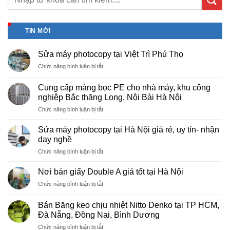
TIN MỚI
Sửa máy photocopy tại Việt Trì Phú Thọ
ở
Chức năng bình luận bị tắt
Sửa
máy
Cung cấp màng bọc PE cho nhà máy, khu công
photocopy
nghiệp Bắc thăng Long, Nội Bài Hà Nội
tại
ở
Chức năng bình luận bị tắt
Việt
Cung
Trì
cấp
Phú
Sửa máy photocopy tại Hà Nội giá rẻ, uy tín- nhận
màng
Thọ
dạy nghề
bọc
ở
Chức năng bình luận bị tắt
PE
Sửa
cho
máy
nhà
Nơi bán giấy Double A giá tốt tại Hà Nội
photocopy
máy,
ở
Chức năng bình luận bị tắt
tại
khu
Nơi
Hà
công
bán
Nội
Bán Băng keo chịu nhiệt Nitto Denko tại TP HCM,
nghiệp
giấy
giá
Đà Nẵng, Đồng Nai, Bình Dương
Bắc
Double
rẻ,
thăng
ở
Chức năng bình luận bị tắt
A
uy