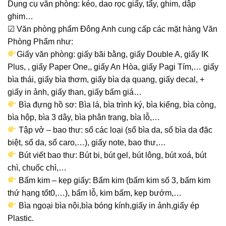
Dụng cụ văn phòng: kéo, dao rọc giấy, tẩy, ghim, dập
ghim…
☑ Văn phòng phẩm Đông Anh cung cấp các mặt hàng Văn
Phòng Phẩm như:
Giấy văn phòng: giấy bãi bằng, giấy Double A, giấy IK
Plus, , giấy Paper One,, giấy An Hòa, giấy Pagi Tím,… giấy
bìa thái, giấy bìa thơm, giấy bìa dạ quang, giấy decal, +
giấy in ảnh, giấy than, giấy bấm giá…
Bìa đựng hồ sơ: Bìa lá, bìa trình ký, bìa kiếng, bìa còng,
bìa hộp, bìa 3 dây, bìa phân trang, bìa lỗ,…
Tập vở – bao thư: sổ các loại (sổ bìa da, sổ bìa da đặc
biệt, sổ da, sổ caro,…), giấy note, bao thư,…
Bút viết bao thư: Bút bi, bút gel, bút lông, bút xoá, bút
chì, chuốc chì,…
Bấm kim – kẹp giấy: Bấm kim (bấm kim số 3, bấm kim
thứ hạng tốt0,…), bấm lỗ, kim bấm, kẹp bướm,…
Bìa ngoại bìa nội,bìa bóng kính,giấy in ảnh,giấy ép
Plastic.