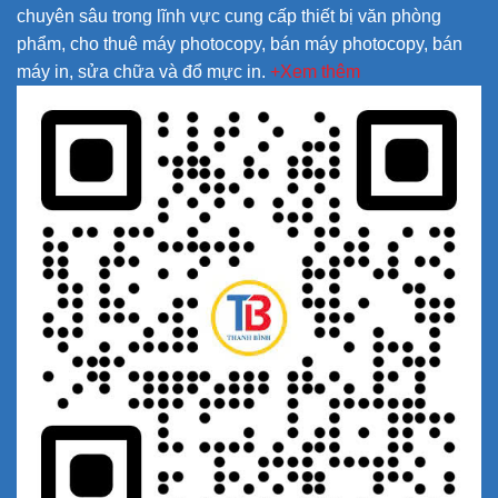
chuyên sâu trong lĩnh vực cung cấp thiết bị văn phòng
phẩm, cho thuê máy photocopy, bán máy photocopy, bán
máy in, sửa chữa và đổ mực in.
+Xem thêm