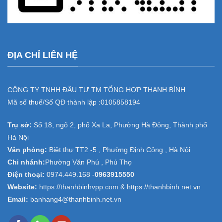
ĐỊA CHỈ LIÊN HỆ
CÔNG TY TNHH ĐẦU TƯ TM TỔNG HỢP THANH BÌNH
Mã số thuế/Số QĐ thành lập :
0105858194
Trụ sở:
Số 18, ngõ 2, phố Xa La, Phường Hà Đông, Thành phố
Hà Nội
Văn phòng:
Biệt thự TT2 -5 , Phường Định Công , Hà Nội
Chi nhánh:
Phường Văn Phú , Phú Thọ
Điện thoại:
0974.449.168
-
0963915550
Website:
https://thanhbinhvpp.com & https://thanhbinh.net.vn
Email:
banhang4@thanhbinh.net.vn