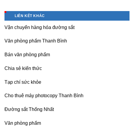
Long,
Bán
giá
tín-
Nội
Băng
tốt
nhận
Bài
keo
tại
dạy
LIÊN KẾT KHÁC
Hà
chịu
Hà
nghề
Nội
nhiệt
Nội
Vận chuyển hàng hóa đường sắt
Nitto
Denko
tại
Văn phòng phẩm Thanh Bình
TP
HCM,
Đà
Bán văn phòng phẩm
Nẵng,
Đồng
Chia sẻ kiến thức
Nai,
Bình
Dương
Tạp chí sức khỏe
Cho thuê máy photocopy Thanh Bình
Đường sắt Thống Nhất
Văn phòng phẩm