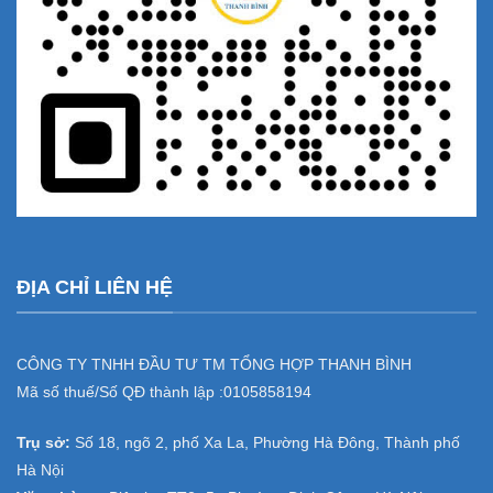
ĐỊA CHỈ LIÊN HỆ
CÔNG TY TNHH ĐẦU TƯ TM TỔNG HỢP THANH BÌNH
Mã số thuế/Số QĐ thành lập :
0105858194
Trụ sở:
Số 18, ngõ 2, phố Xa La, Phường Hà Đông, Thành phố
Hà Nội