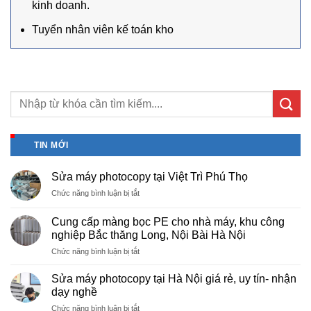
kinh doanh.
Tuyển nhân viên kế toán kho
TIN MỚI
Sửa máy photocopy tại Việt Trì Phú Thọ
ở
Chức năng bình luận bị tắt
Sửa
máy
Cung cấp màng bọc PE cho nhà máy, khu công
photocopy
nghiệp Bắc thăng Long, Nội Bài Hà Nội
tại
ở
Chức năng bình luận bị tắt
Việt
Cung
Trì
cấp
Phú
Sửa máy photocopy tại Hà Nội giá rẻ, uy tín- nhận
màng
Thọ
dạy nghề
bọc
ở
Chức năng bình luận bị tắt
PE