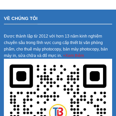
VỀ CHÚNG TÔI
Được thành lập từ 2012 với hơn 13 năm kinh nghiệm
chuyên sâu trong lĩnh vực cung cấp thiết bị văn phòng
phẩm, cho thuê máy photocopy, bán máy photocopy, bán
máy in, sửa chữa và đổ mực in.
+Xem thêm