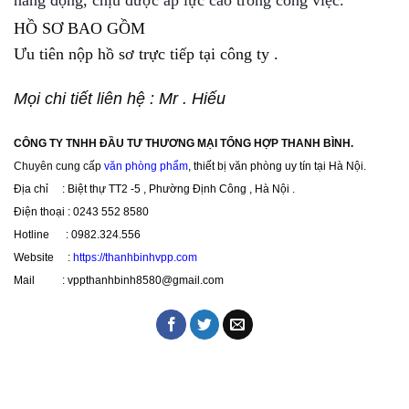
năng động, chịu được áp lực cao trong công việc.
HỒ SƠ BAO GỒM
Ưu tiên nộp hồ sơ trực tiếp tại công ty .
Mọi chi tiết liên hệ : Mr . Hiếu
CÔNG TY TNHH ĐẦU TƯ THƯƠNG MẠI TỔNG HỢP THANH BÌNH.
Chuyên cung cấp
văn phòng phẩm
, thiết bị văn phòng uy tín tại Hà Nội.
Địa chỉ : Biệt thự TT2 -5 , Phường Định Công , Hà Nội .
Điện thoại : 0243 552 8580
Hotline : 0982.324.556
Website :
https://thanhbinhvpp.com
Mail : vppthanhbinh8580@gmail.com