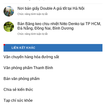
Sửa
cho
máy
nhà
Nơi bán giấy Double A giá tốt tại Hà Nội
photocopy
máy,
ở
Chức năng bình luận bị tắt
tại
khu
Nơi
Hà
công
bán
Nội
Bán Băng keo chịu nhiệt Nitto Denko tại TP HCM,
nghiệp
giấy
giá
Đà Nẵng, Đồng Nai, Bình Dương
Bắc
Double
rẻ,
thăng
ở
Chức năng bình luận bị tắt
A
uy
Long,
Bán
giá
tín-
Nội
Băng
tốt
nhận
Bài
keo
tại
dạy
LIÊN KẾT KHÁC
Hà
chịu
Hà
nghề
Nội
nhiệt
Nội
Vận chuyển hàng hóa đường sắt
Nitto
Denko
tại
Văn phòng phẩm Thanh Bình
TP
HCM,
Đà
Bán văn phòng phẩm
Nẵng,
Đồng
Chia sẻ kiến thức
Nai,
Bình
Dương
Tạp chí sức khỏe