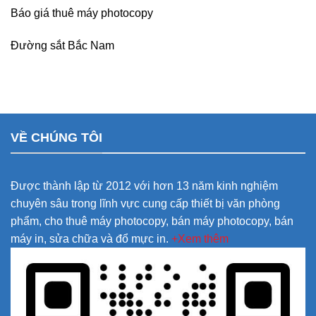
Báo giá thuê máy photocopy
Đường sắt Bắc Nam
VỀ CHÚNG TÔI
Được thành lập từ 2012 với hơn 13 năm kinh nghiệm
chuyên sâu trong lĩnh vực cung cấp thiết bị văn phòng
phẩm, cho thuê máy photocopy, bán máy photocopy, bán
máy in, sửa chữa và đổ mực in.
+Xem thêm