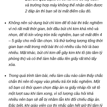
và trường hợp máy không thể nhận diện được
2 đáp án thì bạn sẽ bị mất điểm câu đó.
Không nên sử dụng bút chì kim để tô bài thi trắc nghiệm
vì nó rất mất thời gian, bởi đầu bút chì kim khá nhỏ và
nhọn, để tô kín vòng tròn trắc nghiệm, bạn sẽ mất đến 4
– 5 giây cho mỗi lần chọn. Và thử tưởng tượng tổng thời
gian bạn mất trong một bài thi có nhiều câu hỏi là bao
nhiêu. Mặt khác, bút chì kim dễ gãy kim khi tô (do tâm lý
phòng thi) và có thể làm hằn dấu lên giấy rất khó tẩy
xóa.
Trong quá trình làm bài, nếu làm câu nào cảm thấy chắc
chắn thì nên tô ngay vào phiếu trả lời trắc nghiệm. Một
số bạn có thói quen chọn đáp án ra giấy nháp rồi sẽ tô
một lượt sau khi làm xong, vì số lượng câu hỏi khá
nhiều nên bạn sẽ dễ bị nhầm lẫn khi đối chiếu đáp án.
Đặc biệt, khi giáo viên coi thi nhắc gần hết giờ thì tâm lý