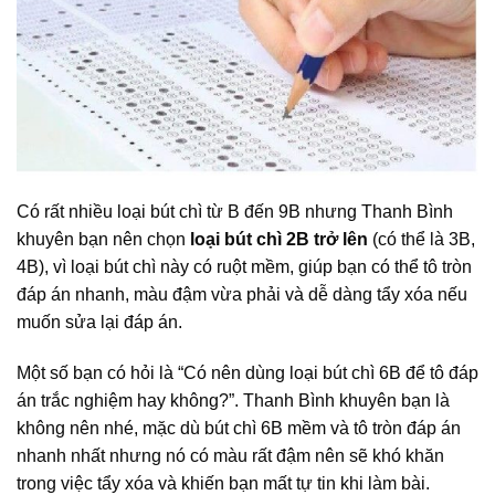
Có rất nhiều loại bút chì từ B đến 9B nhưng Thanh Bình
khuyên bạn nên chọn
loại
bút chì 2B trở lên
(có thể là 3B,
4B), vì loại bút chì này có ruột mềm, giúp bạn có thể tô tròn
đáp án nhanh, màu đậm vừa phải và dễ dàng tẩy xóa nếu
muốn sửa lại đáp án.
Một số bạn có hỏi là “Có nên dùng loại bút chì 6B để tô đáp
án trắc nghiệm hay không?”. Thanh Bình khuyên bạn là
không nên nhé, mặc dù bút chì 6B mềm và tô tròn đáp án
nhanh nhất nhưng nó có màu rất đậm nên sẽ khó khăn
trong việc tẩy xóa và khiến bạn mất tự tin khi làm bài.