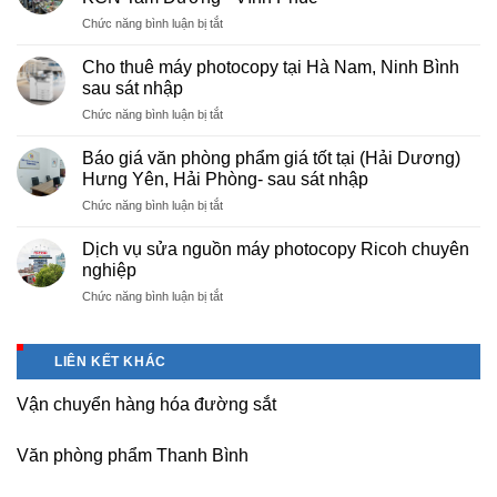
giá
ở
Chức năng bình luận bị tắt
rẻ
Cung
hà
cấp
nội
Cho thuê máy photocopy tại Hà Nam, Ninh Bình
văn
–
sau sát nhập
phòng
Báo
ở
Chức năng bình luận bị tắt
phẩm
giá
Cho
chuyên
photo
thuê
nghiệp
Báo giá văn phòng phẩm giá tốt tại (Hải Dương)
tài
máy
tại
Hưng Yên, Hải Phòng- sau sát nhập
liệu
photocopy
KCN
cho
ở
Chức năng bình luận bị tắt
tại
Tam
học
Báo
Hà
Dương
sinh,
giá
Nam,
Dịch vụ sửa nguồn máy photocopy Ricoh chuyên
–
sinh
văn
Ninh
nghiệp
Vĩnh
viên,
phòng
Bình
Phúc
văn
ở
Chức năng bình luận bị tắt
phẩm
sau
phòng,
Dịch
giá
sát
công
vụ
tốt
nhập
ty
sửa
tại
LIÊN KẾT KHÁC
nguồn
(Hải
máy
Dương)
Vận chuyển hàng hóa đường sắt
photocopy
Hưng
Ricoh
Yên,
chuyên
Hải
Văn phòng phẩm Thanh Bình
nghiệp
Phòng-
sau