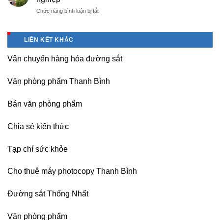
phòng
Bình
Phúc
văn
ở
Chức năng bình luận bị tắt
phẩm
sau
phòng,
Dịch
giá
sát
công
vụ
tốt
nhập
ty
sửa
tại
LIÊN KẾT KHÁC
nguồn
(Hải
máy
Dương)
Vận chuyển hàng hóa đường sắt
photocopy
Hưng
Ricoh
Yên,
chuyên
Hải
Văn phòng phẩm Thanh Bình
nghiệp
Phòng-
sau
Bán văn phòng phẩm
sát
nhập
Chia sẻ kiến thức
Tạp chí sức khỏe
Cho thuê máy photocopy Thanh Bình
Đường sắt Thống Nhất
Văn phòng phẩm