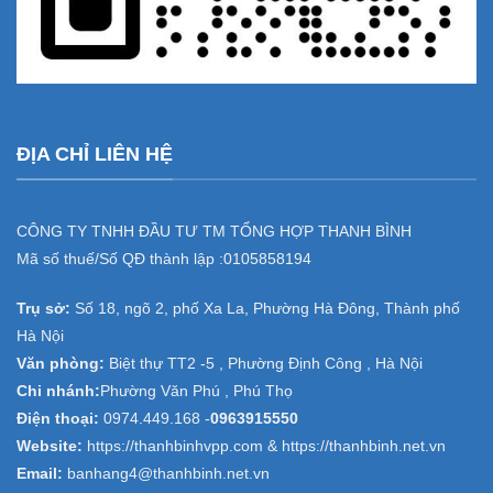
ĐỊA CHỈ LIÊN HỆ
CÔNG TY TNHH ĐẦU TƯ TM TỔNG HỢP THANH BÌNH
Mã số thuế/Số QĐ thành lập :
0105858194
Trụ sở:
Số 18, ngõ 2, phố Xa La, Phường Hà Đông, Thành phố
Hà Nội
Văn phòng:
Biệt thự TT2 -5 , Phường Định Công , Hà Nội
Chi nhánh:
Phường Văn Phú , Phú Thọ
Điện thoại:
0974.449.168
-
0963915550
Website:
https://thanhbinhvpp.com & https://thanhbinh.net.vn
Email:
banhang4@thanhbinh.net.vn