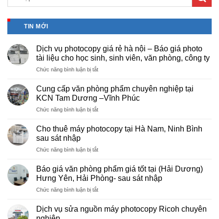
TIN MỚI
Dịch vụ photocopy giá rẻ hà nội – Báo giá photo
tài liệu cho học sinh, sinh viên, văn phòng, công ty
ở
Chức năng bình luận bị tắt
Dịch
vụ
Cung cấp văn phòng phẩm chuyên nghiệp tại
photocopy
KCN Tam Dương –Vĩnh Phúc
giá
ở
Chức năng bình luận bị tắt
rẻ
Cung
hà
cấp
nội
Cho thuê máy photocopy tại Hà Nam, Ninh Bình
văn
–
sau sát nhập
phòng
Báo
ở
Chức năng bình luận bị tắt
phẩm
giá
Cho
chuyên
photo
thuê
nghiệp
Báo giá văn phòng phẩm giá tốt tại (Hải Dương)
tài
máy
tại
Hưng Yên, Hải Phòng- sau sát nhập
liệu
photocopy
KCN
cho
ở
Chức năng bình luận bị tắt
tại
Tam
học
Báo
Hà
Dương
sinh,
giá
Nam,
Dịch vụ sửa nguồn máy photocopy Ricoh chuyên
–
sinh
văn
Ninh
nghiệp
Vĩnh
viên,