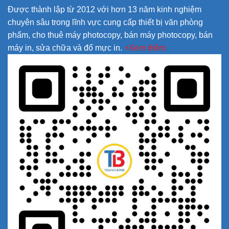
Được thành lập từ 2012 với hơn 13 năm kinh nghiệm
chuyên sâu trong lĩnh vực cung cấp thiết bị văn phòng
phẩm, cho thuê máy photocopy, bán máy photocopy, bán
máy in, sửa chữa và đổ mực in.
+Xem thêm