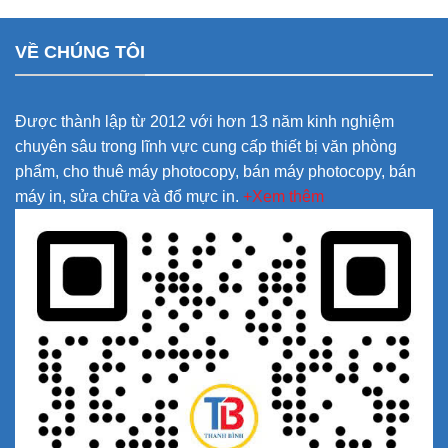
VỀ CHÚNG TÔI
Được thành lập từ 2012 với hơn 13 năm kinh nghiệm
chuyên sâu trong lĩnh vực cung cấp thiết bị văn phòng
phẩm, cho thuê máy photocopy, bán máy photocopy, bán
máy in, sửa chữa và đổ mực in.
+Xem thêm