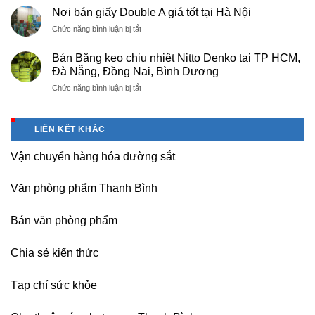
máy
nhà
Nơi bán giấy Double A giá tốt tại Hà Nội
photocopy
máy,
ở
Chức năng bình luận bị tắt
tại
khu
Nơi
Hà
công
bán
Nội
Bán Băng keo chịu nhiệt Nitto Denko tại TP HCM,
nghiệp
giấy
giá
Đà Nẵng, Đồng Nai, Bình Dương
Bắc
Double
rẻ,
thăng
ở
Chức năng bình luận bị tắt
A
uy
Long,
Bán
giá
tín-
Nội
Băng
tốt
nhận
Bài
keo
tại
dạy
LIÊN KẾT KHÁC
Hà
chịu
Hà
nghề
Nội
nhiệt
Nội
Vận chuyển hàng hóa đường sắt
Nitto
Denko
tại
Văn phòng phẩm Thanh Bình
TP
HCM,
Đà
Bán văn phòng phẩm
Nẵng,
Đồng
Chia sẻ kiến thức
Nai,
Bình
Dương
Tạp chí sức khỏe