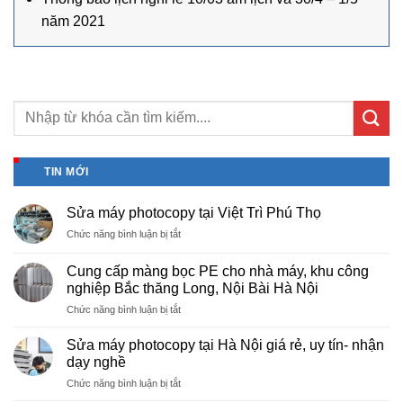
năm 2021
TIN MỚI
Sửa máy photocopy tại Việt Trì Phú Thọ
ở
Chức năng bình luận bị tắt
Sửa
máy
Cung cấp màng bọc PE cho nhà máy, khu công
photocopy
nghiệp Bắc thăng Long, Nội Bài Hà Nội
tại
ở
Chức năng bình luận bị tắt
Việt
Cung
Trì
cấp
Phú
Sửa máy photocopy tại Hà Nội giá rẻ, uy tín- nhận
màng
Thọ
dạy nghề
bọc
ở
Chức năng bình luận bị tắt
PE
Sửa
cho