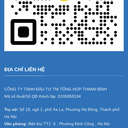
ĐỊA CHỈ LIÊN HỆ
CÔNG TY TNHH ĐẦU TƯ TM TỔNG HỢP THANH BÌNH
Mã số thuế/Số QĐ thành lập :
0105858194
Trụ sở:
Số 18, ngõ 2, phố Xa La, Phường Hà Đông, Thành phố
Hà Nội
Văn phòng:
Biệt thự TT2 -5 , Phường Định Công , Hà Nội