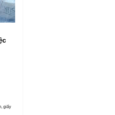
ệc
n, giấy