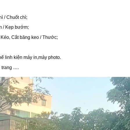
ì / Chuốt chì;
m / Kẹp bướm;
 Kéo, Cắt băng keo / Thước;
…
hế linh kiện máy in,máy photo.
 trang ….