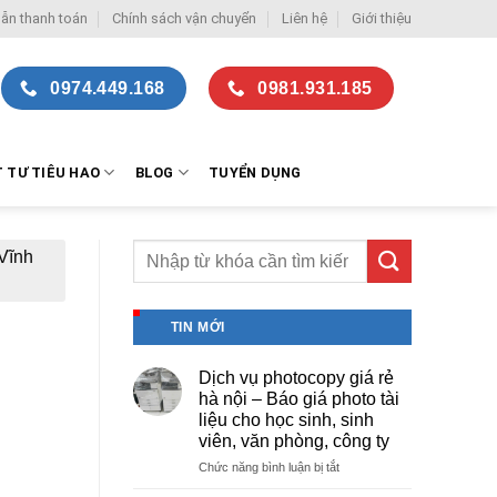
ẫn thanh toán
Chính sách vận chuyển
Liên hệ
Giới thiệu
0974.449.168
0981.931.185
T TƯ TIÊU HAO
BLOG
TUYỂN DỤNG
Vĩnh
TIN MỚI
Dịch vụ photocopy giá rẻ
hà nội – Báo giá photo tài
liệu cho học sinh, sinh
viên, văn phòng, công ty
ở
Chức năng bình luận bị tắt
Dịch