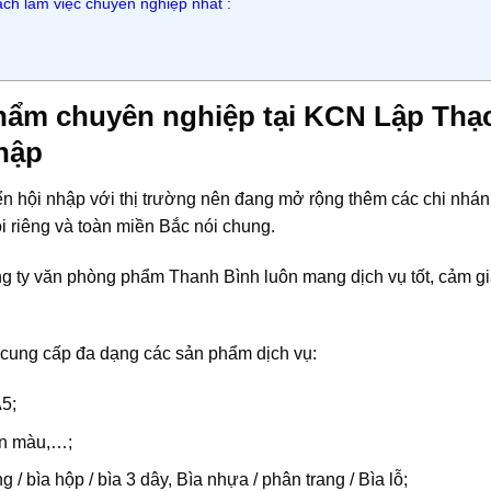
ách làm việc chuyên nghiệp nhất :
hẩm chuyên nghiệp tại KCN Lập Thạ
hập
riển hội nhập với thị trường nên đang mở rộng thêm các chi nhá
 riêng và toàn miền Bắc nói chung.
ông ty văn phòng phẩm Thanh Bình luôn mang dịch vụ tốt, cảm g
 cung cấp đa dạng các sản phẩm dịch vụ:
A5;
 in màu,…;
ng / bìa hộp / bìa 3 dây, Bìa nhựa / phân trang / Bìa lỗ;