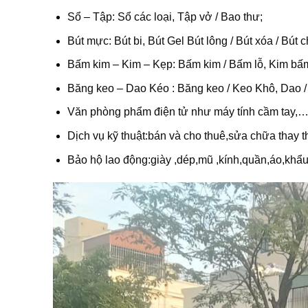
Sổ – Tập: Sổ các loại, Tập vở / Bao thư;
Bút mực: Bút bi, Bút Gel Bút lông / Bút xóa / Bút ch
Bấm kim – Kim – Kẹp: Bấm kim / Bấm lỗ, Kim bấ
Băng keo – Dao Kéo : Băng keo / Keo Khô, Dao /
Văn phòng phẩm điện tử như máy tính cầm tay,
Dịch vụ kỹ thuật:bán và cho thuê,sửa chữa thay t
Bảo hộ lao động:giày ,dép,mũ ,kính,quần,áo,khẩu