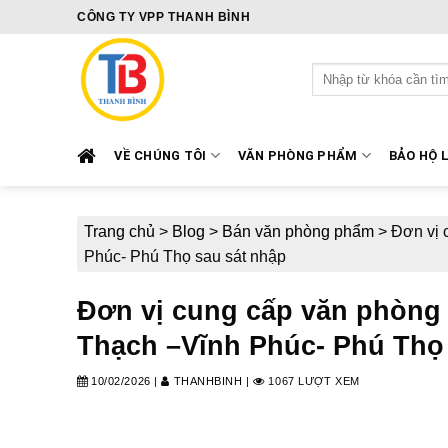
Skip
CÔNG TY VPP THANH BÌNH
to
content
Tìm
kiếm:
VỀ CHÚNG TÔI
VĂN PHÒNG PHẨM
BẢO HỘ 
Trang chủ
>
Blog
>
Bán văn phòng phẩm
>
Đơn vị 
Phúc- Phú Thọ sau sát nhập
Đơn vị cung cấp văn phòng
Thạch –Vĩnh Phúc- Phú Thọ
10/02/2026
|
THANHBINH
|
1067 LƯỢT XEM