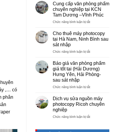
vụ
Cung cấp văn phòng phẩm
photocopy
chuyên nghiệp tại KCN
giá
Tam Dương –Vĩnh Phúc
rẻ
ở
Chức năng bình luận bị tắt
hà
Cung
nội
cấp
–
Cho thuê máy photocopy
văn
Báo
tại Hà Nam, Ninh Bình sau
phòng
giá
sát nhập
phẩm
photo
ở
Chức năng bình luận bị tắt
chuyên
tài
Cho
nghiệp
liệu
thuê
tại
cho
Báo giá văn phòng phẩm
máy
KCN
học
giá tốt tại (Hải Dương)
photocopy
Tam
sinh,
Hưng Yên, Hải Phòng-
tại
Dương
sinh
sau sát nhập
Hà
–
chuyên
viên,
Nam,
Vĩnh
ở
Chức năng bình luận bị tắt
văn
áy ,… có
Ninh
Phúc
Báo
phòng,
Bình
n phân
giá
công
Dịch vụ sửa nguồn máy
sau
văn
ty
photocopy Ricoh chuyên
sản
sát
phòng
nghiệp
Paper
nhập
phẩm
ở
Chức năng bình luận bị tắt
giá
Dịch
tốt
vụ
tại
sửa
(Hải