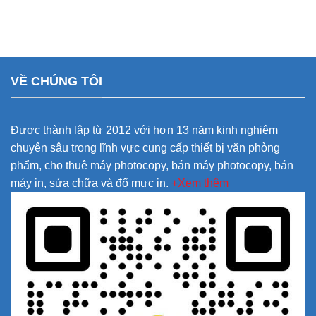
VỀ CHÚNG TÔI
Được thành lập từ 2012 với hơn 13 năm kinh nghiệm
chuyên sâu trong lĩnh vực cung cấp thiết bị văn phòng
phẩm, cho thuê máy photocopy, bán máy photocopy, bán
máy in, sửa chữa và đổ mực in.
+Xem thêm