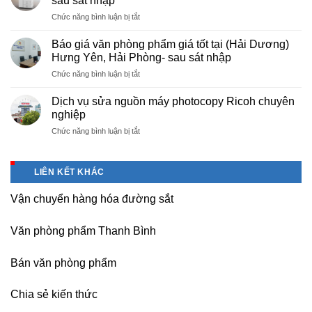
sau sát nhập
phòng
Báo
ở
Chức năng bình luận bị tắt
phẩm
giá
Cho
chuyên
photo
thuê
nghiệp
Báo giá văn phòng phẩm giá tốt tại (Hải Dương)
tài
máy
tại
Hưng Yên, Hải Phòng- sau sát nhập
liệu
photocopy
KCN
cho
ở
Chức năng bình luận bị tắt
tại
Tam
học
Báo
Hà
Dương
sinh,
giá
Nam,
Dịch vụ sửa nguồn máy photocopy Ricoh chuyên
–
sinh
văn
Ninh
nghiệp
Vĩnh
viên,
phòng
Bình
Phúc
văn
ở
Chức năng bình luận bị tắt
phẩm
sau
phòng,
Dịch
giá
sát
công
vụ
tốt
nhập
ty
sửa
tại
LIÊN KẾT KHÁC
nguồn
(Hải
máy
Dương)
Vận chuyển hàng hóa đường sắt
photocopy
Hưng
Ricoh
Yên,
chuyên
Hải
Văn phòng phẩm Thanh Bình
nghiệp
Phòng-
sau
Bán văn phòng phẩm
sát
nhập
Chia sẻ kiến thức