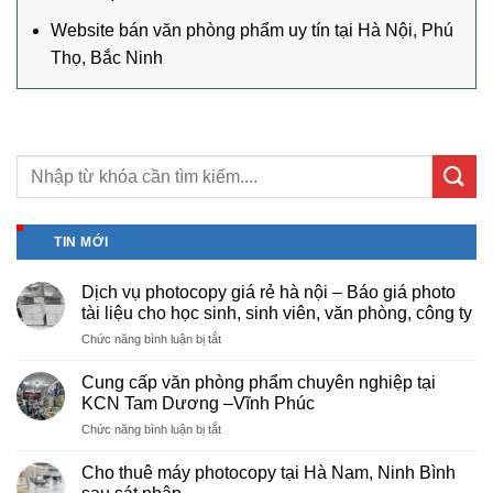
Website bán văn phòng phẩm uy tín tại Hà Nội, Phú
Thọ, Bắc Ninh
TIN MỚI
Dịch vụ photocopy giá rẻ hà nội – Báo giá photo
tài liệu cho học sinh, sinh viên, văn phòng, công ty
ở
Chức năng bình luận bị tắt
Dịch
vụ
Cung cấp văn phòng phẩm chuyên nghiệp tại
photocopy
KCN Tam Dương –Vĩnh Phúc
giá
ở
Chức năng bình luận bị tắt
rẻ
Cung
hà
cấp
nội
Cho thuê máy photocopy tại Hà Nam, Ninh Bình
văn
–