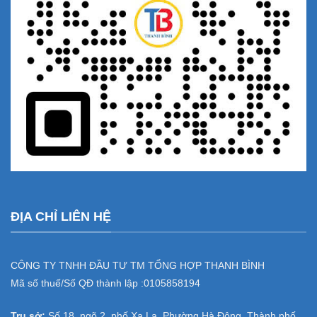
ĐỊA CHỈ LIÊN HỆ
CÔNG TY TNHH ĐẦU TƯ TM TỔNG HỢP THANH BÌNH
Mã số thuế/Số QĐ thành lập :
0105858194
Trụ sở:
Số 18, ngõ 2, phố Xa La, Phường Hà Đông, Thành phố