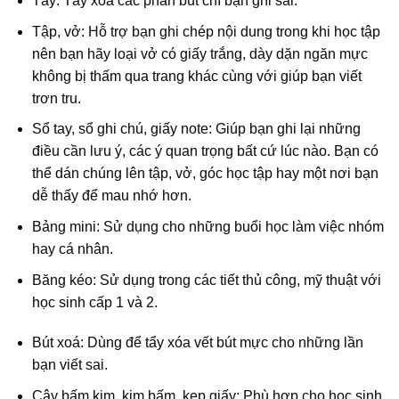
Tẩy: Tẩy xóa các phần bút chì bạn ghi sai.
Tập, vở: Hỗ trợ bạn ghi chép nội dung trong khi học tập
nên bạn hãy loại vở có giấy trắng, dày dặn ngăn mực
không bị thấm qua trang khác cùng với giúp bạn viết
trơn tru.
Sổ tay, sổ ghi chú, giấy note: Giúp bạn ghi lại những
điều cần lưu ý, các ý quan trọng bất cứ lúc nào. Bạn có
thể dán chúng lên tập, vở, góc học tập hay một nơi bạn
dễ thấy để mau nhớ hơn.
Bảng mini: Sử dụng cho những buổi học làm việc nhóm
hay cá nhân.
Băng kéo: Sử dụng trong các tiết thủ công, mỹ thuật với
học sinh cấp 1 và 2.
Bút xoá: Dùng để tẩy xóa vết bút mực cho những lần
bạn viết sai.
Cây bấm kim, kim bấm, kẹp giấy: Phù hợp cho học sinh