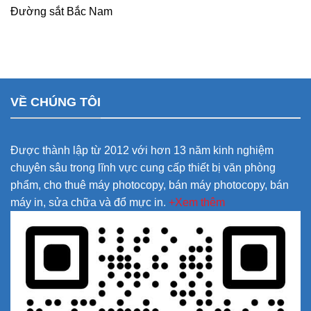
Đường sắt Bắc Nam
VỀ CHÚNG TÔI
Được thành lập từ 2012 với hơn 13 năm kinh nghiệm
chuyên sâu trong lĩnh vực cung cấp thiết bị văn phòng
phẩm, cho thuê máy photocopy, bán máy photocopy, bán
máy in, sửa chữa và đổ mực in.
+Xem thêm