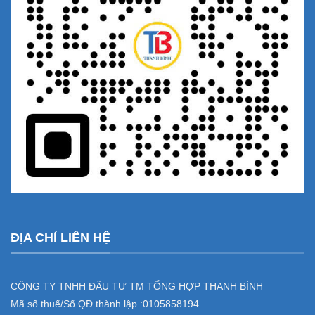
ĐỊA CHỈ LIÊN HỆ
CÔNG TY TNHH ĐẦU TƯ TM TỔNG HỢP THANH BÌNH
Mã số thuế/Số QĐ thành lập :
0105858194