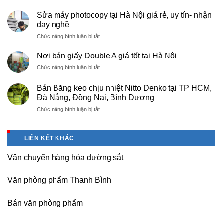
Cung
Trì
cấp
Phú
Sửa máy photocopy tại Hà Nội giá rẻ, uy tín- nhận
màng
Thọ
dạy nghề
bọc
ở
Chức năng bình luận bị tắt
PE
Sửa
cho
máy
nhà
Nơi bán giấy Double A giá tốt tại Hà Nội
photocopy
máy,
ở
Chức năng bình luận bị tắt
tại
khu
Nơi
Hà
công
bán
Nội
Bán Băng keo chịu nhiệt Nitto Denko tại TP HCM,
nghiệp
giấy
giá
Đà Nẵng, Đồng Nai, Bình Dương
Bắc
Double
rẻ,
thăng
ở
Chức năng bình luận bị tắt
A
uy
Long,
Bán
giá
tín-
Nội
Băng
tốt
nhận
Bài
keo
tại
dạy
LIÊN KẾT KHÁC
Hà
chịu
Hà
nghề
Nội
nhiệt
Nội
Vận chuyển hàng hóa đường sắt
Nitto
Denko
tại
Văn phòng phẩm Thanh Bình
TP
HCM,
Đà
Bán văn phòng phẩm
Nẵng,
Đồng