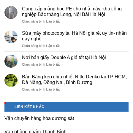
Sửa
máy
Cung cấp màng bọc PE cho nhà máy, khu công
photocopy
nghiệp Bắc thăng Long, Nội Bài Hà Nội
tại
ở
Chức năng bình luận bị tắt
Việt
Cung
Trì
cấp
Phú
Sửa máy photocopy tại Hà Nội giá rẻ, uy tín- nhận
màng
Thọ
dạy nghề
bọc
ở
Chức năng bình luận bị tắt
PE
Sửa
cho
máy
nhà
Nơi bán giấy Double A giá tốt tại Hà Nội
photocopy
máy,
ở
Chức năng bình luận bị tắt
tại
khu
Nơi
Hà
công
bán
Nội
Bán Băng keo chịu nhiệt Nitto Denko tại TP HCM,
nghiệp
giấy
giá
Đà Nẵng, Đồng Nai, Bình Dương
Bắc
Double
rẻ,
thăng
ở
Chức năng bình luận bị tắt
A
uy
Long,
Bán
giá
tín-
Nội
Băng
tốt
nhận
Bài
keo
tại
dạy
LIÊN KẾT KHÁC
Hà
chịu
Hà
nghề
Nội
nhiệt
Nội
Vận chuyển hàng hóa đường sắt
Nitto
Denko
tại
Văn phòng phẩm Thanh Bình