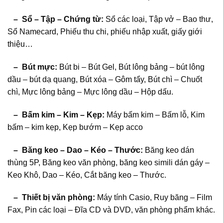
– Sổ – Tập – Chứng từ:
Sổ các loại, Tập vở – Bao thư,
Sổ Namecard, Phiếu thu chi, phiếu nhập xuất, giấy giới
thiệu…
– Bút mực:
Bút bi – Bút Gel, Bút lông bảng – bút lông
dầu – bút dạ quang, Bút xóa – Gôm tẩy, Bút chì – Chuốt
chì, Mực lông bảng – Mực lông dầu – Hộp dấu.
– Bấm kim – Kim – Kẹp:
Máy bấm kim – Bấm lỗ, Kim
bấm – kim kẹp, Kẹp bướm – Kẹp acco
– Băng keo – Dao – Kéo – Thước:
Băng keo dán
thùng 5P, Băng keo văn phòng, băng keo simili dán gáy –
Keo Khô, Dao – Kéo, Cắt băng keo – Thước.
– Thiết bị văn phòng:
Máy tính Casio, Ruy băng – Film
Fax, Pin các loại – Đĩa CD và DVD, văn phòng phẩm khác.