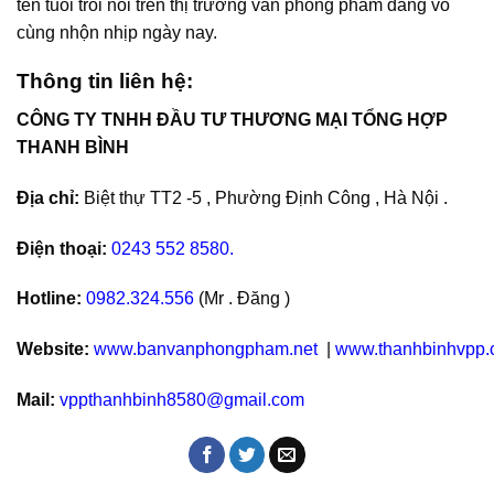
tên tuổi trôi nổi trên thị trường văn phòng phẩm đang vô
cùng nhộn nhịp ngày nay.
Thông tin liên hệ:
CÔNG TY TNHH ĐẦU TƯ THƯƠNG MẠI TỔNG HỢP
THANH BÌNH
Địa chỉ:
Biệt thự TT2 -5 , Phường Định Công , Hà Nội .
Điện thoại:
0243 552 8580.
Hotline:
0982.324.556
(Mr . Đăng )
Website:
www.banvanphongpham.net
|
www.thanhbinhvpp
Mail:
vppthanhbinh8580@gmail.com