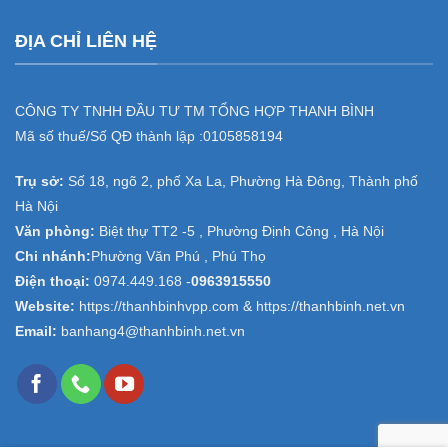
ĐỊA CHỈ LIÊN HỆ
CÔNG TY TNHH ĐẦU TƯ TM TỔNG HỢP THANH BÌNH
Mã số thuế/Số QĐ thành lập :
0105858194
Trụ sở:
Số 18, ngõ 2, phố Xa La, Phường Hà Đông, Thành phố
Hà Nội
Văn phòng:
Biệt thự TT2 -5 , Phường Định Công , Hà Nội
Chi nhánh:
Phường Văn Phú , Phú Thọ
Điện thoại:
0974.449.168
-
0963915550
Website:
https://thanhbinhvpp.com & https://thanhbinh.net.vn
Email:
banhang4@thanhbinh.net.vn