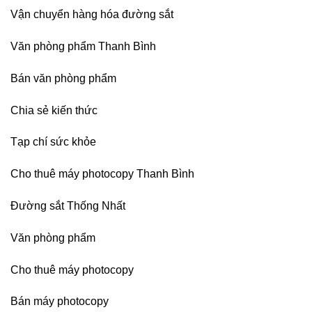
nhiệt
Nội
Vận chuyển hàng hóa đường sắt
Nitto
Denko
tại
Văn phòng phẩm Thanh Bình
TP
HCM,
Đà
Bán văn phòng phẩm
Nẵng,
Đồng
Chia sẻ kiến thức
Nai,
Bình
Dương
Tạp chí sức khỏe
Cho thuê máy photocopy Thanh Bình
Đường sắt Thống Nhất
Văn phòng phẩm
Cho thuê máy photocopy
Bán máy photocopy