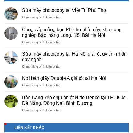
Sửa máy photocopy tại Việt Trì Phú Thọ
ở
Chức năng bình luận bị tắt
Sửa
máy
Cung cấp màng bọc PE cho nhà máy, khu công
photocopy
nghiệp Bắc thăng Long, Nội Bài Hà Nội
tại
ở
Chức năng bình luận bị tắt
Việt
Cung
Trì
cấp
Phú
Sửa máy photocopy tại Hà Nội giá rẻ, uy tín- nhận
màng
Thọ
dạy nghề
bọc
ở
Chức năng bình luận bị tắt
PE
Sửa
cho
máy
nhà
Nơi bán giấy Double A giá tốt tại Hà Nội
photocopy
máy,
ở
Chức năng bình luận bị tắt
tại
khu
Nơi
Hà
công
bán
Nội
Bán Băng keo chịu nhiệt Nitto Denko tại TP HCM,
nghiệp
giấy
giá
Đà Nẵng, Đồng Nai, Bình Dương
Bắc
Double
rẻ,
thăng
ở
Chức năng bình luận bị tắt
A
uy
Long,
Bán
giá
tín-
Nội
Băng
tốt
nhận
Bài
keo
tại
dạy
LIÊN KẾT KHÁC
Hà
chịu
Hà
nghề
Nội