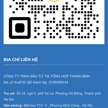
ĐỊA CHỈ LIÊN HỆ
CÔNG TY TNHH ĐẦU TƯ TM TỔNG HỢP THANH BÌNH
Mã số thuế/Số QĐ thành lập :
0105858194
Trụ sở:
Số 18, ngõ 2, phố Xa La, Phường Hà Đông, Thành phố
Hà Nội
Văn phòng:
Biệt thự TT2 -5 , Phường Định Công , Hà Nội