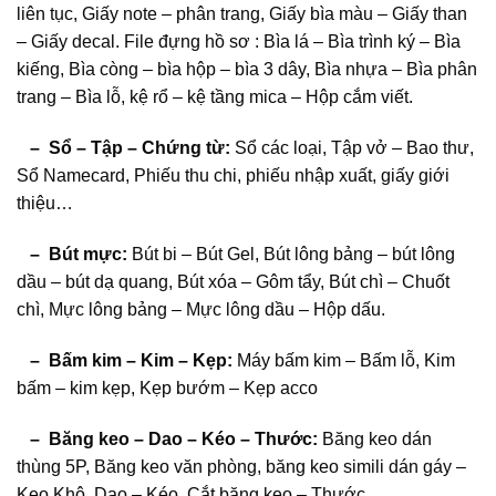
liên tục, Giấy note – phân trang, Giấy bìa màu – Giấy than
– Giấy decal. File đựng hồ sơ : Bìa lá – Bìa trình ký – Bìa
kiếng, Bìa còng – bìa hộp – bìa 3 dây, Bìa nhựa – Bìa phân
trang – Bìa lỗ, kệ rổ – kệ tầng mica – Hộp cắm viết.
– Sổ – Tập – Chứng từ:
Sổ các loại, Tập vở – Bao thư,
Sổ Namecard, Phiếu thu chi, phiếu nhập xuất, giấy giới
thiệu…
– Bút mực:
Bút bi – Bút Gel, Bút lông bảng – bút lông
dầu – bút dạ quang, Bút xóa – Gôm tẩy, Bút chì – Chuốt
chì, Mực lông bảng – Mực lông dầu – Hộp dấu.
– Bấm kim – Kim – Kẹp:
Máy bấm kim – Bấm lỗ, Kim
bấm – kim kẹp, Kẹp bướm – Kẹp acco
– Băng keo – Dao – Kéo – Thước:
Băng keo dán
thùng 5P, Băng keo văn phòng, băng keo simili dán gáy –
Keo Khô, Dao – Kéo, Cắt băng keo – Thước.