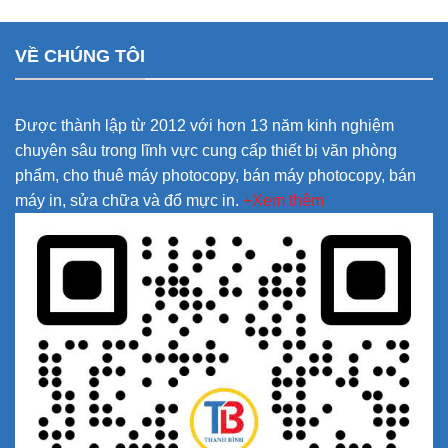
VỀ CHÚNG TÔI
Được thành lập từ 2012 với hơn 13 năm kinh nghiệm
chuyên sâu trong lĩnh vực cung cấp thiết bị văn phòng
phẩm, cho thuê máy photocopy, bán máy photocopy, bán
máy in, sửa chữa và đổ mực in.
+Xem thêm