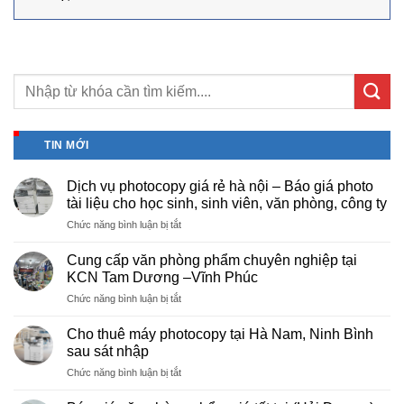
TIN MỚI
Dịch vụ photocopy giá rẻ hà nội – Báo giá photo
tài liệu cho học sinh, sinh viên, văn phòng, công ty
ở
Chức năng bình luận bị tắt
Dịch
vụ
Cung cấp văn phòng phẩm chuyên nghiệp tại
photocopy
KCN Tam Dương –Vĩnh Phúc
giá
ở
Chức năng bình luận bị tắt
rẻ
Cung
hà
cấp
nội
Cho thuê máy photocopy tại Hà Nam, Ninh Bình
văn
–
sau sát nhập
phòng
Báo
ở
Chức năng bình luận bị tắt
phẩm
giá
Cho
chuyên
photo
thuê