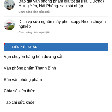
nghiệp
Báo giá văn phòng phẩm giá tốt tại (Hải Dương)
tài
máy
tại
Hưng Yên, Hải Phòng- sau sát nhập
liệu
photocopy
KCN
cho
ở
Chức năng bình luận bị tắt
tại
Tam
học
Báo
Hà
Dương
sinh,
giá
Nam,
Dịch vụ sửa nguồn máy photocopy Ricoh chuyên
–
sinh
văn
Ninh
nghiệp
Vĩnh
viên,
phòng
Bình
Phúc
văn
ở
Chức năng bình luận bị tắt
phẩm
sau
phòng,
Dịch
giá
sát
công
vụ
tốt
nhập
ty
sửa
tại
LIÊN KẾT KHÁC
nguồn
(Hải
máy
Dương)
Vận chuyển hàng hóa đường sắt
photocopy
Hưng
Ricoh
Yên,
chuyên
Hải
Văn phòng phẩm Thanh Bình
nghiệp
Phòng-
sau
Bán văn phòng phẩm
sát
nhập
Chia sẻ kiến thức
Tạp chí sức khỏe