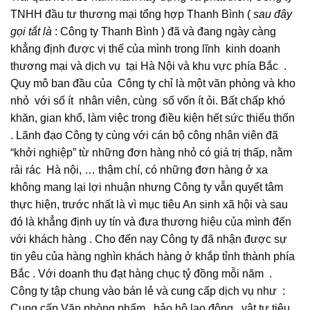
TNHH đầu tư thương mại tổng hợp Thanh Bình (
sau đây
gọi tắt là
: Công ty Thanh Bình ) đã và đang ngày càng
khẳng định được vị thế của mình trong lĩnh kinh doanh
thương mại và dịch vụ tại Hà Nội và khu vực phía Bắc .
Quy mô ban đầu của Công ty chỉ là một văn phòng và kho
nhỏ với số ít nhân viên, cùng số vốn ít ỏi. Bất chấp khó
khăn, gian khổ, làm việc trong điều kiện hết sức thiếu thốn
. Lãnh đạo Công ty cùng với cán bộ công nhân viên đã
“khởi nghiệp” từ những đơn hàng nhỏ có giá trị thấp, nằm
rải rác Hà nội, … thậm chí, có những đơn hàng ở xa
không mang lại lợi nhuận nhưng Công ty vẫn quyết tâm
thực hiện, trước nhất là vì mục tiêu An sinh xã hội và sau
đó là khẳng định uy tín và đưa thương hiệu của mình đến
với khách hàng . Cho đến nay Công ty đã nhận được sự
tin yêu của hàng nghìn khách hàng ở khắp tỉnh thành phía
Bắc . Với doanh thu đạt hàng chục tỷ đồng mỗi năm .
Công ty tập chung vào bán lẻ và cung cấp dịch vụ như :
Cung cấp Văn phòng phẩm , bảo hộ lao động , vật tư tiêu