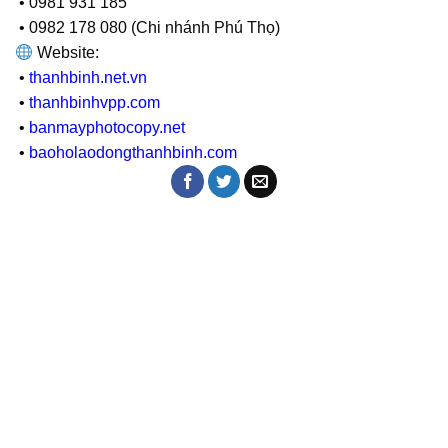
• 0981 931 185
• 0982 178 080 (Chi nhánh Phú Thọ)
Website:
•
thanhbinh.net.vn
•
thanhbinhvpp.com
•
banmayphotocopy.net
•
baoholaodongthanhbinh.com