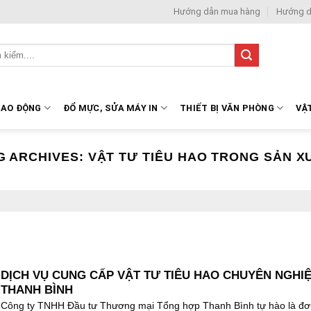
Hướng dẫn mua hàng
Hướng d
LAO ĐỘNG
ĐỔ MỰC, SỬA MÁY IN
THIẾT BỊ VĂN PHÒNG
VẬ
G ARCHIVES:
VẬT TƯ TIÊU HAO TRONG SẢN X
DỊCH VỤ CUNG CẤP VẬT TƯ TIÊU HAO CHUYÊN NGHIỆ
THANH BÌNH
Công ty TNHH Đầu tư Thương mại Tổng hợp Thanh Bình tự hào là đơ