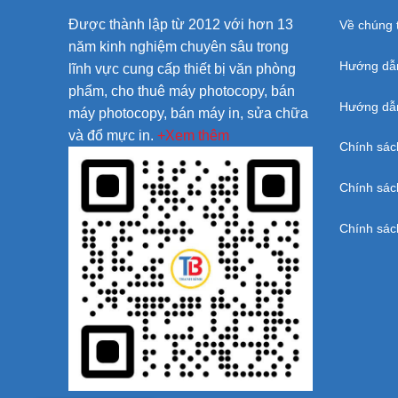
Được thành lập từ 2012 với hơn 13
Về chúng t
năm kinh nghiệm chuyên sâu trong
Hướng dẫ
lĩnh vực cung cấp thiết bị văn phòng
phẩm, cho thuê máy photocopy, bán
Hướng dẫn
máy photocopy, bán máy in, sửa chữa
và đổ mực in.
+Xem thêm
Chính sác
Chính sác
Chính sác