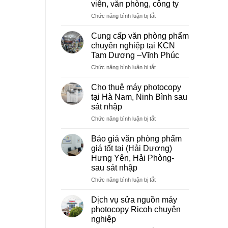
viên, văn phòng, công ty
ở
Chức năng bình luận bị tắt
Dịch
vụ
Cung cấp văn phòng phẩm
photocopy
chuyên nghiệp tại KCN
giá
Tam Dương –Vĩnh Phúc
rẻ
ở
Chức năng bình luận bị tắt
hà
Cung
nội
cấp
–
Cho thuê máy photocopy
văn
Báo
tại Hà Nam, Ninh Bình sau
phòng
giá
sát nhập
phẩm
photo
ở
Chức năng bình luận bị tắt
chuyên
tài
Cho
nghiệp
liệu
thuê
tại
cho
Báo giá văn phòng phẩm
máy
KCN
học
giá tốt tại (Hải Dương)
photocopy
Tam
sinh,
Hưng Yên, Hải Phòng-
tại
Dương
sinh
sau sát nhập
Hà
–
viên,
Nam,
Vĩnh
ở
Chức năng bình luận bị tắt
văn
Ninh
Phúc
Báo
phòng,
Bình
giá
công
Dịch vụ sửa nguồn máy
sau
văn
ty
photocopy Ricoh chuyên
sát
phòng
nghiệp
nhập
phẩm