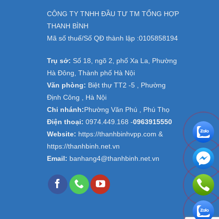
CÔNG TY TNHH ĐẦU TƯ TM TỔNG HỢP
THANH BÌNH
Mã số thuế/Số QĐ thành lập :
0105858194
Trụ sở:
Số 18, ngõ 2, phố Xa La, Phường
Hà Đông, Thành phố Hà Nội
Văn phòng:
Biệt thự TT2 -5 , Phường
Định Công , Hà Nội
Chi nhánh:
Phường Văn Phú , Phú Thọ
Điện thoại:
0974.449.168
-
0963915550
Website:
https://thanhbinhvpp.com &
https://thanhbinh.net.vn
Email:
banhang4@thanhbinh.net.vn