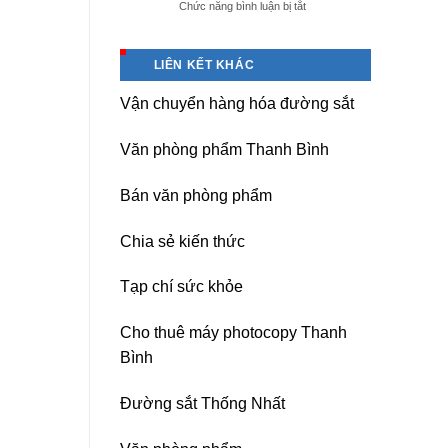
ở
Chức năng bình luận bị tắt
giá
Dịch
tốt
vụ
tại
sửa
(Hải
LIÊN KẾT KHÁC
nguồn
Dương)
máy
Hưng
Vận chuyển hàng hóa đường sắt
photocopy
Yên,
Ricoh
Hải
chuyên
Phòng-
Văn phòng phẩm Thanh Bình
nghiệp
sau
sát
Bán văn phòng phẩm
nhập
Chia sẻ kiến thức
Tạp chí sức khỏe
Cho thuê máy photocopy Thanh
Bình
Đường sắt Thống Nhất