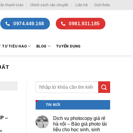
ẫn thanh toán
Chính sách vận chuyển
Liên hệ
Giới thiệu
0974.449.168
0981.931.185
T TƯ TIÊU HAO
BLOG
TUYỂN DỤNG
UẤT
TIN MỚI
P –
Dịch vụ photocopy giá rẻ
hà nội – Báo giá photo tài
liệu cho học sinh, sinh
n