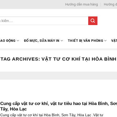
Hướng dẫn mua hàng
Hướng d
LAO ĐỘNG
ĐỔ MỰC, SỬA MÁY IN
THIẾT BỊ VĂN PHÒNG
VẬ
TAG ARCHIVES:
VẬT TƯ CƠ KHÍ TẠI HÒA BÌNH
Cung cấp vật tư cơ khí, vật tư tiêu hao tại Hòa Bình, Sơ
Tây, Hòa Lạc
Cung cấp vật tư cơ khí tại Hòa Bình, Sơn Tây, Hòa Lạc .Vật tư