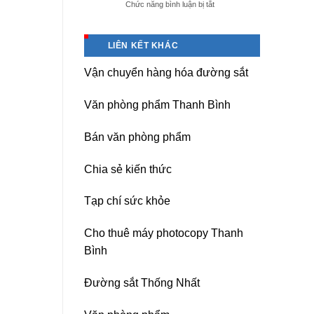
ở
Chức năng bình luận bị tắt
giá
Dịch
tốt
vụ
tại
sửa
(Hải
LIÊN KẾT KHÁC
nguồn
Dương)
máy
Hưng
Vận chuyển hàng hóa đường sắt
photocopy
Yên,
Ricoh
Hải
chuyên
Phòng-
Văn phòng phẩm Thanh Bình
nghiệp
sau
sát
Bán văn phòng phẩm
nhập
Chia sẻ kiến thức
Tạp chí sức khỏe
Cho thuê máy photocopy Thanh
Bình
Đường sắt Thống Nhất