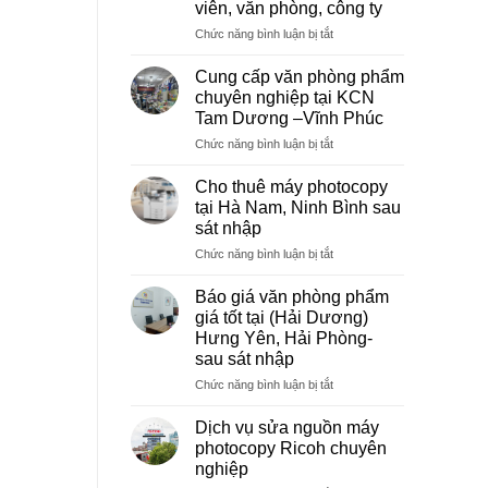
viên, văn phòng, công ty
ở
Chức năng bình luận bị tắt
Dịch
vụ
Cung cấp văn phòng phẩm
photocopy
chuyên nghiệp tại KCN
giá
Tam Dương –Vĩnh Phúc
rẻ
ở
Chức năng bình luận bị tắt
hà
Cung
nội
cấp
–
Cho thuê máy photocopy
văn
Báo
tại Hà Nam, Ninh Bình sau
phòng
giá
sát nhập
phẩm
photo
ở
Chức năng bình luận bị tắt
chuyên
tài
Cho
nghiệp
liệu
thuê
tại
cho
Báo giá văn phòng phẩm
máy
KCN
học
giá tốt tại (Hải Dương)
photocopy
Tam
sinh,
Hưng Yên, Hải Phòng-
tại
Dương
sinh
sau sát nhập
Hà
–
viên,
Nam,
Vĩnh
ở
Chức năng bình luận bị tắt
văn
Ninh
Phúc
Báo
phòng,
Bình
giá
công
Dịch vụ sửa nguồn máy
sau
văn
ty
photocopy Ricoh chuyên
sát
phòng
nghiệp
nhập
phẩm