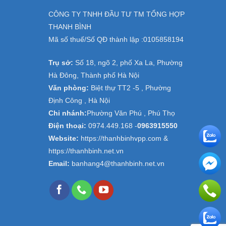
CÔNG TY TNHH ĐẦU TƯ TM TỔNG HỢP
THANH BÌNH
Mã số thuế/Số QĐ thành lập :
0105858194
Trụ sở:
Số 18, ngõ 2, phố Xa La, Phường
Hà Đông, Thành phố Hà Nội
Văn phòng:
Biệt thự TT2 -5 , Phường
Định Công , Hà Nội
Chi nhánh:
Phường Văn Phú , Phú Thọ
Điện thoại:
0974.449.168
-
0963915550
Website:
https://thanhbinhvpp.com &
https://thanhbinh.net.vn
Email:
banhang4@thanhbinh.net.vn