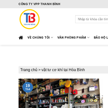
Skip
CÔNG TY VPP THANH BÌNH
to
content
Tìm
kiếm:
VỀ CHÚNG TÔI
VĂN PHÒNG PHẨM
BẢO HỘ 
Trang chủ
>
vật tư cơ khí tại Hòa Bình
19
Th4