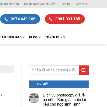
ẫn thanh toán
Chính sách vận chuyển
Liên hệ
Giới thiệu
0974.449.168
0981.931.185
T TƯ TIÊU HAO
BLOG
TUYỂN DỤNG
TIN MỚI
n
Dịch vụ photocopy giá rẻ
hà nội – Báo giá photo tài
liệu cho học sinh, sinh