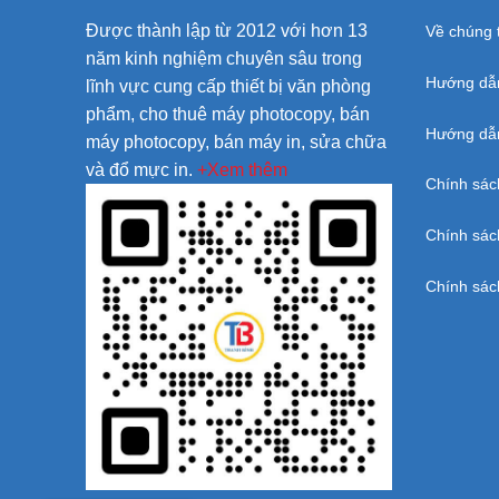
Được thành lập từ 2012 với hơn 13
Về chúng t
năm kinh nghiệm chuyên sâu trong
Hướng dẫ
lĩnh vực cung cấp thiết bị văn phòng
phẩm, cho thuê máy photocopy, bán
Hướng dẫn
máy photocopy, bán máy in, sửa chữa
và đổ mực in.
+Xem thêm
Chính sác
Chính sác
Chính sác