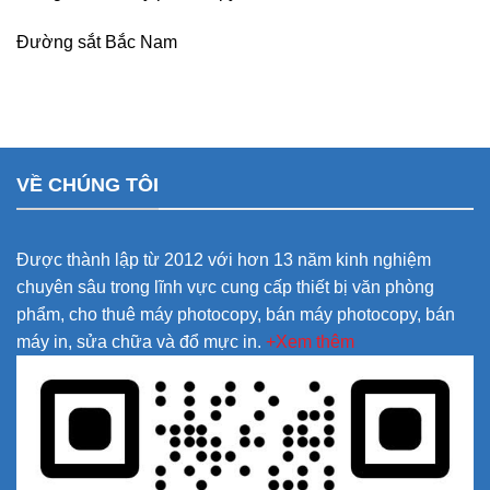
Đường sắt Bắc Nam
VỀ CHÚNG TÔI
Được thành lập từ 2012 với hơn 13 năm kinh nghiệm
chuyên sâu trong lĩnh vực cung cấp thiết bị văn phòng
phẩm, cho thuê máy photocopy, bán máy photocopy, bán
máy in, sửa chữa và đổ mực in.
+Xem thêm