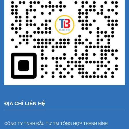
ĐỊA CHỈ LIÊN HỆ
CÔNG TY TNHH ĐẦU TƯ TM TỔNG HỢP THANH BÌNH