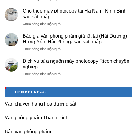
Cung
hà
cấp
nội
Cho thuê máy photocopy tại Hà Nam, Ninh Bình
văn
–
sau sát nhập
phòng
Báo
ở
Chức năng bình luận bị tắt
phẩm
giá
Cho
chuyên
photo
thuê
nghiệp
Báo giá văn phòng phẩm giá tốt tại (Hải Dương)
tài
máy
tại
Hưng Yên, Hải Phòng- sau sát nhập
liệu
photocopy
KCN
cho
ở
Chức năng bình luận bị tắt
tại
Tam
học
Báo
Hà
Dương
sinh,
giá
Nam,
Dịch vụ sửa nguồn máy photocopy Ricoh chuyên
–
sinh
văn
Ninh
nghiệp
Vĩnh
viên,
phòng
Bình
Phúc
văn
ở
Chức năng bình luận bị tắt
phẩm
sau
phòng,
Dịch
giá
sát
công
vụ
tốt
nhập
ty
sửa
tại
LIÊN KẾT KHÁC
nguồn
(Hải
máy
Dương)
Vận chuyển hàng hóa đường sắt
photocopy
Hưng
Ricoh
Yên,
chuyên
Hải
Văn phòng phẩm Thanh Bình
nghiệp
Phòng-
sau
Bán văn phòng phẩm
sát
nhập