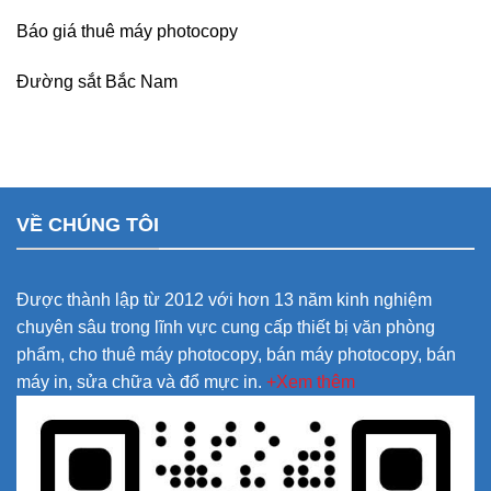
Báo giá thuê máy photocopy
Đường sắt Bắc Nam
VỀ CHÚNG TÔI
Được thành lập từ 2012 với hơn 13 năm kinh nghiệm
chuyên sâu trong lĩnh vực cung cấp thiết bị văn phòng
phẩm, cho thuê máy photocopy, bán máy photocopy, bán
máy in, sửa chữa và đổ mực in.
+Xem thêm