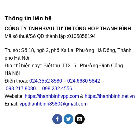
Thông tin liên hệ
CÔNG TY TNHH ĐẦU TƯ TM TỔNG HỢP THANH BÌNH
Mã số thuế/Số QĐ thành lập :
0105858194
Trụ sở: Số 18, ngõ 2, phố Xa La, Phường Hà Đông, Thành
phố Hà Nội
Địa chỉ hiện nay:: Biệt thự TT2 -5 , Phường Định Công ,
Hà Nội
Điện thoại:
024.3552 8580
–
024.6680 5842
–
098.217.8080
. –
098.232.4556
Website:
https://thanhbinhvpp.com
&
https://thanhbinh.net.vn
Email:
vppthanhbinh8580@gmail.com