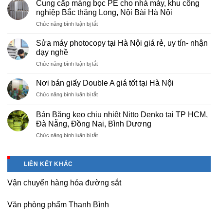
Cung cấp màng bọc PE cho nhà máy, khu công
photocopy
nghiệp Bắc thăng Long, Nội Bài Hà Nội
tại
ở
Chức năng bình luận bị tắt
Việt
Cung
Trì
cấp
Phú
Sửa máy photocopy tại Hà Nội giá rẻ, uy tín- nhận
màng
Thọ
dạy nghề
bọc
ở
Chức năng bình luận bị tắt
PE
Sửa
cho
máy
nhà
Nơi bán giấy Double A giá tốt tại Hà Nội
photocopy
máy,
ở
Chức năng bình luận bị tắt
tại
khu
Nơi
Hà
công
bán
Nội
Bán Băng keo chịu nhiệt Nitto Denko tại TP HCM,
nghiệp
giấy
giá
Đà Nẵng, Đồng Nai, Bình Dương
Bắc
Double
rẻ,
thăng
ở
Chức năng bình luận bị tắt
A
uy
Long,
Bán
giá
tín-
Nội
Băng
tốt
nhận
Bài
keo
tại
dạy
LIÊN KẾT KHÁC
Hà
chịu
Hà
nghề
Nội
nhiệt
Nội
Vận chuyển hàng hóa đường sắt
Nitto
Denko
tại
Văn phòng phẩm Thanh Bình
TP
HCM,