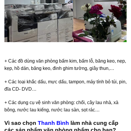
+ Các đồ dùng văn phòng bấm kim, bấm lỗ, băng keo, nẹp,
kẹp, hồ dán, băng keo, đinh ghim tường, giây thun,…
+ Các loại khắc dấu, mực dấu, tampon, máy tính bỏ túi, pin,
đĩa CD- DVD…
+ Các dụng cụ vệ sinh văn phòng: chổi, cây lau nhà, xà
bông, nước lau kiếng, nước lau sàn, sọt rác…
Vì sao chọn
Thanh Bình
làm nhà cung cấp
các sản phẩm văn phòng phẩm cho bạn?