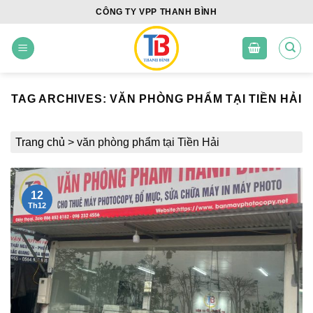
Skip
CÔNG TY VPP THANH BÌNH
to
content
TAG ARCHIVES:
VĂN PHÒNG PHẨM TẠI TIỀN HẢI
Trang chủ
>
văn phòng phẩm tại Tiền Hải
12
Th12