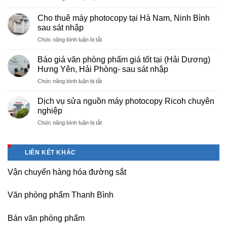
Cung
hà
cấp
nội
Cho thuê máy photocopy tại Hà Nam, Ninh Bình
văn
–
sau sát nhập
phòng
Báo
ở
Chức năng bình luận bị tắt
phẩm
giá
Cho
chuyên
photo
thuê
nghiệp
Báo giá văn phòng phẩm giá tốt tại (Hải Dương)
tài
máy
tại
Hưng Yên, Hải Phòng- sau sát nhập
liệu
photocopy
KCN
cho
ở
Chức năng bình luận bị tắt
tại
Tam
học
Báo
Hà
Dương
sinh,
giá
Nam,
Dịch vụ sửa nguồn máy photocopy Ricoh chuyên
–
sinh
văn
Ninh
nghiệp
Vĩnh
viên,
phòng
Bình
Phúc
văn
ở
Chức năng bình luận bị tắt
phẩm
sau
phòng,
Dịch
giá
sát
công
vụ
tốt
nhập
ty
sửa
tại
LIÊN KẾT KHÁC
nguồn
(Hải
máy
Dương)
Vận chuyển hàng hóa đường sắt
photocopy
Hưng
Ricoh
Yên,
chuyên
Hải
Văn phòng phẩm Thanh Bình
nghiệp
Phòng-
sau
Bán văn phòng phẩm
sát
nhập