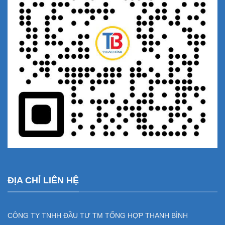
ĐỊA CHỈ LIÊN HỆ
CÔNG TY TNHH ĐẦU TƯ TM TỔNG HỢP THANH BÌNH