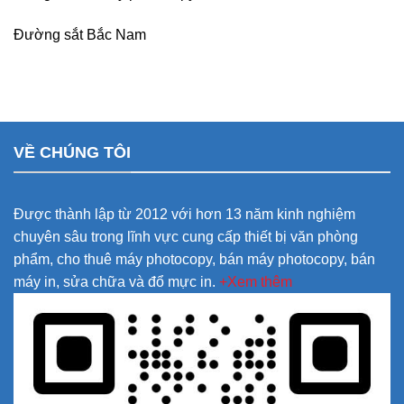
Đường sắt Bắc Nam
VỀ CHÚNG TÔI
Được thành lập từ 2012 với hơn 13 năm kinh nghiệm
chuyên sâu trong lĩnh vực cung cấp thiết bị văn phòng
phẩm, cho thuê máy photocopy, bán máy photocopy, bán
máy in, sửa chữa và đổ mực in.
+Xem thêm