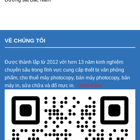
VỀ CHÚNG TÔI
Được thành lập từ 2012 với hơn 13 năm kinh nghiệm
chuyên sâu trong lĩnh vực cung cấp thiết bị văn phòng
phẩm, cho thuê máy photocopy, bán máy photocopy, bán
máy in, sửa chữa và đổ mực in.
+Xem thêm