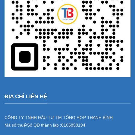
ĐỊA CHỈ LIÊN HỆ
CÔNG TY TNHH ĐẦU TƯ TM TỔNG HỢP THANH BÌNH
Mã số thuế/Số QĐ thành lập :
0105858194