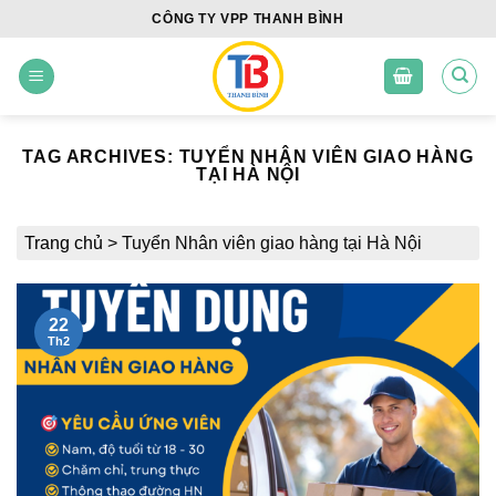
Skip
CÔNG TY VPP THANH BÌNH
to
content
TAG ARCHIVES:
TUYỂN NHÂN VIÊN GIAO HÀNG
TẠI HÀ NỘI
Trang chủ
>
Tuyển Nhân viên giao hàng tại Hà Nội
22
Th2