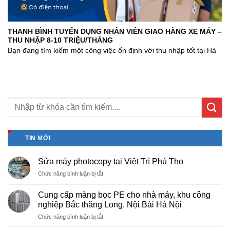
THANH BÌNH TUYỂN DỤNG NHÂN VIÊN GIAO HÀNG XE MÁY –
THU NHẬP 8-10 TRIỆU/THÁNG
Bạn đang tìm kiếm một công việc ổn định với thu nhập tốt tại Hà
TIN MỚI
Sửa máy photocopy tại Việt Trì Phú Thọ
ở
Chức năng bình luận bị tắt
Sửa
máy
Cung cấp màng bọc PE cho nhà máy, khu công
photocopy
nghiệp Bắc thăng Long, Nội Bài Hà Nội
tại
ở
Chức năng bình luận bị tắt
Việt
Cung
Trì