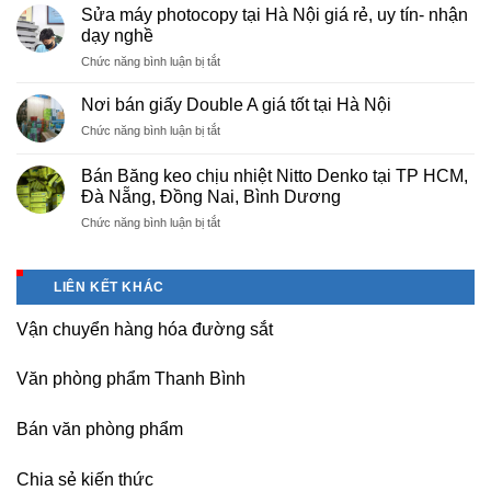
cấp
Phú
Sửa máy photocopy tại Hà Nội giá rẻ, uy tín- nhận
màng
Thọ
dạy nghề
bọc
ở
Chức năng bình luận bị tắt
PE
Sửa
cho
máy
nhà
Nơi bán giấy Double A giá tốt tại Hà Nội
photocopy
máy,
ở
Chức năng bình luận bị tắt
tại
khu
Nơi
Hà
công
bán
Nội
Bán Băng keo chịu nhiệt Nitto Denko tại TP HCM,
nghiệp
giấy
giá
Đà Nẵng, Đồng Nai, Bình Dương
Bắc
Double
rẻ,
thăng
ở
Chức năng bình luận bị tắt
A
uy
Long,
Bán
giá
tín-
Nội
Băng
tốt
nhận
Bài
keo
tại
dạy
LIÊN KẾT KHÁC
Hà
chịu
Hà
nghề
Nội
nhiệt
Nội
Vận chuyển hàng hóa đường sắt
Nitto
Denko
tại
Văn phòng phẩm Thanh Bình
TP
HCM,
Đà
Bán văn phòng phẩm
Nẵng,
Đồng
Chia sẻ kiến thức
Nai,