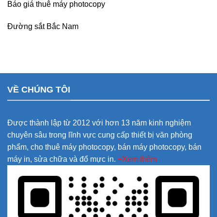
Báo giá thuê máy photocopy
Đường sắt Bắc Nam
VỀ CHÚNG TÔI
Được thành lập từ 2012 với hơn 13 năm kinh nghiệm
chuyên sâu trong lĩnh vực cung cấp thiết bị văn phòng
phẩm, cho thuê máy photocopy, bán máy photocopy, bán
máy in, sửa chữa và đổ mực in.
+Xem thêm