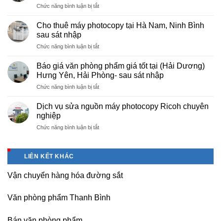
ở
Chức năng bình luận bị tắt
rẻ
Cung
hà
cấp
nội
Cho thuê máy photocopy tại Hà Nam, Ninh Bình
văn
–
sau sát nhập
phòng
Báo
ở
Chức năng bình luận bị tắt
phẩm
giá
Cho
chuyên
photo
thuê
nghiệp
Báo giá văn phòng phẩm giá tốt tại (Hải Dương)
tài
máy
tại
Hưng Yên, Hải Phòng- sau sát nhập
liệu
photocopy
KCN
cho
ở
Chức năng bình luận bị tắt
tại
Tam
học
Báo
Hà
Dương
sinh,
giá
Nam,
Dịch vụ sửa nguồn máy photocopy Ricoh chuyên
–
sinh
văn
Ninh
nghiệp
Vĩnh
viên,
phòng
Bình
Phúc
văn
ở
Chức năng bình luận bị tắt
phẩm
sau
phòng,
Dịch
giá
sát
công
vụ
tốt
nhập
ty
sửa
tại
LIÊN KẾT KHÁC
nguồn
(Hải
máy
Dương)
Vận chuyển hàng hóa đường sắt
photocopy
Hưng
Ricoh
Yên,
chuyên
Hải
Văn phòng phẩm Thanh Bình
nghiệp
Phòng-
sau
Bán văn phòng phẩm
sát