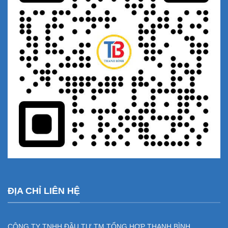
ĐỊA CHỈ LIÊN HỆ
CÔNG TY TNHH ĐẦU TƯ TM TỔNG HỢP THANH BÌNH