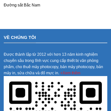
Đường sắt Bắc Nam
VỀ CHÚNG TÔI
Được thành lập từ 2012 với hơn 13 năm kinh nghiệm
chuyên sâu trong lĩnh vực cung cấp thiết bị văn phòng
phẩm, cho thuê máy photocopy, bán máy photocopy, bán
máy in, sửa chữa và đổ mực in.
+Xem thêm