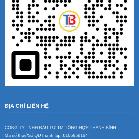
ĐỊA CHỈ LIÊN HỆ
CÔNG TY TNHH ĐẦU TƯ TM TỔNG HỢP THANH BÌNH
Mã số thuế/Số QĐ thành lập :
0105858194