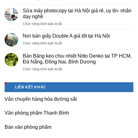
Cung
Trì
cấp
Phú
Sửa máy photocopy tại Hà Nội giá rẻ, uy tín- nhận
màng
Thọ
dạy nghề
bọc
ở
Chức năng bình luận bị tắt
PE
Sửa
cho
máy
nhà
Nơi bán giấy Double A giá tốt tại Hà Nội
photocopy
máy,
ở
Chức năng bình luận bị tắt
tại
khu
Nơi
Hà
công
bán
Nội
Bán Băng keo chịu nhiệt Nitto Denko tại TP HCM,
nghiệp
giấy
giá
Đà Nẵng, Đồng Nai, Bình Dương
Bắc
Double
rẻ,
thăng
ở
Chức năng bình luận bị tắt
A
uy
Long,
Bán
giá
tín-
Nội
Băng
tốt
nhận
Bài
keo
tại
dạy
LIÊN KẾT KHÁC
Hà
chịu
Hà
nghề
Nội
nhiệt
Nội
Vận chuyển hàng hóa đường sắt
Nitto
Denko
tại
Văn phòng phẩm Thanh Bình
TP
HCM,
Đà
Bán văn phòng phẩm
Nẵng,
Đồng