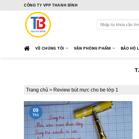
Skip
CÔNG TY VPP THANH BÌNH
to
content
Tìm
kiếm:
VỀ CHÚNG TÔI
VĂN PHÒNG PHẨM
BẢO HỘ 
T
Trang chủ
>
Review bút mực cho be lớp 1
09
Th1