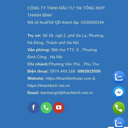
CÔNG TY TNHH ĐẦU TƯ TM TỔNG HỢP
THANH BÌNH
Mã số thuế/Số QĐ thành lập :
0105858194
Trụ sở:
Số 18, ngõ 2, phố Xa La, Phường
Hà Đông, Thành phố Hà Nội
Văn phòng:
Biệt thự TT2 -5 , Phường
Định Công , Hà Nội
Chi nhánh:
Phường Văn Phú , Phú Thọ
Điện thoại:
0974.449.168
-
0963915550
Website:
https://thanhbinhvpp.com &
https://thanhbinh.net.vn
Email:
banhang4@thanhbinh.net.vn