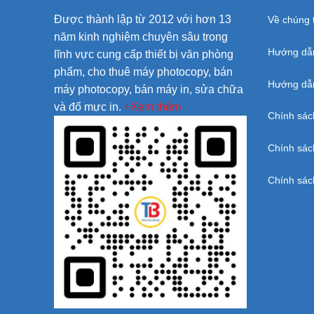
Được thành lập từ 2012 với hơn 13
Về chúng t
năm kinh nghiệm chuyên sâu trong
Hướng dẫ
lĩnh vực cung cấp thiết bị văn phòng
phẩm, cho thuê máy photocopy, bán
Hướng dẫn
máy photocopy, bán máy in, sửa chữa
và đổ mực in.
+Xem thêm
Chính sác
Chính sác
Chính sác