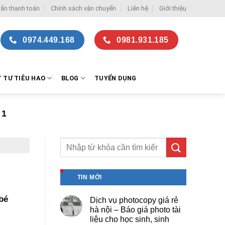
ẫn thanh toán
Chính sách vận chuyển
Liên hệ
Giới thiệu
0974.449.168
0981.931.185
T TƯ TIÊU HAO
BLOG
TUYỂN DỤNG
 1
TIN MỚI
bé
Dịch vụ photocopy giá rẻ
hà nội – Báo giá photo tài
liệu cho học sinh, sinh