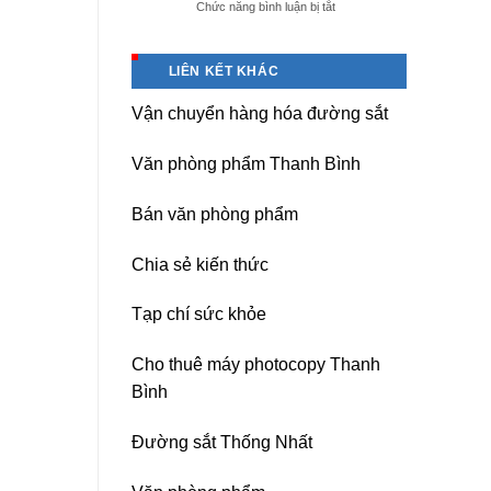
ở
Chức năng bình luận bị tắt
giá
Dịch
tốt
vụ
tại
sửa
(Hải
LIÊN KẾT KHÁC
nguồn
Dương)
máy
Hưng
Vận chuyển hàng hóa đường sắt
photocopy
Yên,
Ricoh
Hải
chuyên
Phòng-
Văn phòng phẩm Thanh Bình
nghiệp
sau
sát
Bán văn phòng phẩm
nhập
Chia sẻ kiến thức
Tạp chí sức khỏe
Cho thuê máy photocopy Thanh
Bình
Đường sắt Thống Nhất