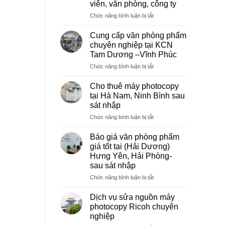
viên, văn phòng, công ty
ở
Chức năng bình luận bị tắt
Dịch
vụ
Cung cấp văn phòng phẩm
photocopy
chuyên nghiệp tại KCN
giá
Tam Dương –Vĩnh Phúc
rẻ
ở
Chức năng bình luận bị tắt
hà
Cung
nội
cấp
–
Cho thuê máy photocopy
văn
Báo
tại Hà Nam, Ninh Bình sau
phòng
giá
sát nhập
phẩm
photo
ở
Chức năng bình luận bị tắt
chuyên
tài
Cho
nghiệp
liệu
thuê
tại
cho
Báo giá văn phòng phẩm
máy
KCN
học
giá tốt tại (Hải Dương)
photocopy
Tam
sinh,
Hưng Yên, Hải Phòng-
tại
Dương
sinh
sau sát nhập
Hà
–
viên,
Nam,
Vĩnh
ở
Chức năng bình luận bị tắt
văn
Ninh
Phúc
Báo
phòng,
Bình
giá
công
Dịch vụ sửa nguồn máy
sau
văn
ty
photocopy Ricoh chuyên
sát
phòng
nghiệp
nhập
phẩm