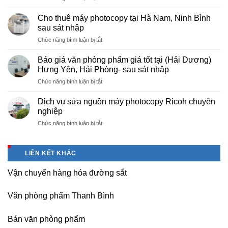
Cung
hà
cấp
nội
Cho thuê máy photocopy tại Hà Nam, Ninh Bình
văn
–
sau sát nhập
phòng
Báo
ở
Chức năng bình luận bị tắt
phẩm
giá
Cho
chuyên
photo
thuê
nghiệp
Báo giá văn phòng phẩm giá tốt tại (Hải Dương)
tài
máy
tại
Hưng Yên, Hải Phòng- sau sát nhập
liệu
photocopy
KCN
cho
ở
Chức năng bình luận bị tắt
tại
Tam
học
Báo
Hà
Dương
sinh,
giá
Nam,
Dịch vụ sửa nguồn máy photocopy Ricoh chuyên
–
sinh
văn
Ninh
nghiệp
Vĩnh
viên,
phòng
Bình
Phúc
văn
ở
Chức năng bình luận bị tắt
phẩm
sau
phòng,
Dịch
giá
sát
công
vụ
tốt
nhập
ty
sửa
tại
LIÊN KẾT KHÁC
nguồn
(Hải
máy
Dương)
Vận chuyển hàng hóa đường sắt
photocopy
Hưng
Ricoh
Yên,
chuyên
Hải
Văn phòng phẩm Thanh Bình
nghiệp
Phòng-
sau
Bán văn phòng phẩm
sát
nhập