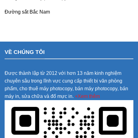
Đường sắt Bắc Nam
VỀ CHÚNG TÔI
Được thành lập từ 2012 với hơn 13 năm kinh nghiệm
chuyên sâu trong lĩnh vực cung cấp thiết bị văn phòng
phẩm, cho thuê máy photocopy, bán máy photocopy, bán
máy in, sửa chữa và đổ mực in.
+Xem thêm