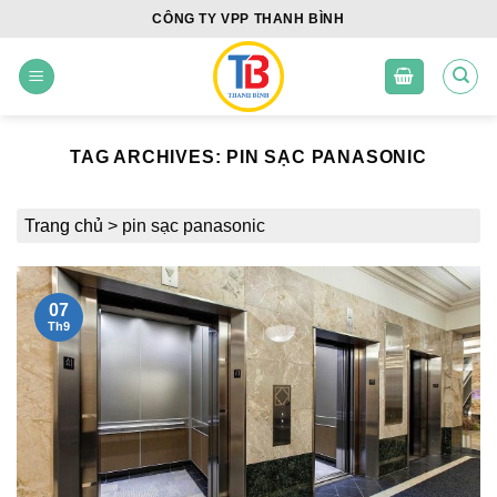
Skip
CÔNG TY VPP THANH BÌNH
to
content
TAG ARCHIVES:
PIN SẠC PANASONIC
Trang chủ
>
pin sạc panasonic
07
Th9