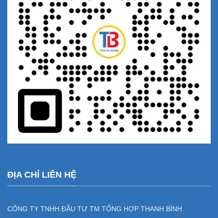
ĐỊA CHỈ LIÊN HỆ
CÔNG TY TNHH ĐẦU TƯ TM TỔNG HỢP THANH BÌNH