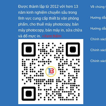
Được thành lập từ 2012 với hơn 13
Về chúng t
năm kinh nghiệm chuyên sâu trong
Hướng dẫ
lĩnh vực cung cấp thiết bị văn phòng
phẩm, cho thuê máy photocopy, bán
Hướng dẫn
máy photocopy, bán máy in, sửa chữa
và đổ mực in.
+Xem thêm
Chính sác
Chính sác
Chính sác