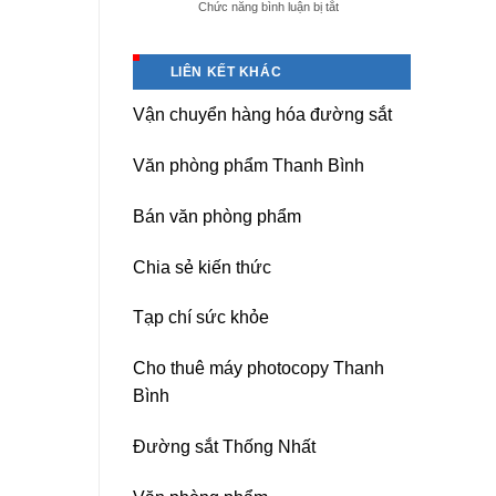
ở
Chức năng bình luận bị tắt
giá
Dịch
tốt
vụ
tại
sửa
(Hải
LIÊN KẾT KHÁC
nguồn
Dương)
máy
Hưng
Vận chuyển hàng hóa đường sắt
photocopy
Yên,
Ricoh
Hải
chuyên
Phòng-
Văn phòng phẩm Thanh Bình
nghiệp
sau
sát
Bán văn phòng phẩm
nhập
Chia sẻ kiến thức
Tạp chí sức khỏe
Cho thuê máy photocopy Thanh
Bình
Đường sắt Thống Nhất