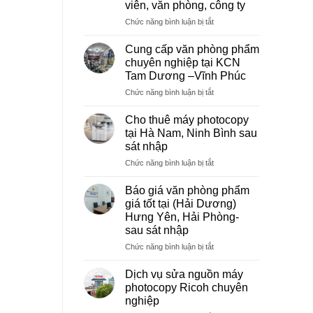
viên, văn phòng, công ty
ở
Chức năng bình luận bị tắt
Dịch
vụ
Cung cấp văn phòng phẩm
photocopy
chuyên nghiệp tại KCN
giá
Tam Dương –Vĩnh Phúc
rẻ
ở
Chức năng bình luận bị tắt
hà
Cung
nội
cấp
–
Cho thuê máy photocopy
văn
Báo
tại Hà Nam, Ninh Bình sau
phòng
giá
sát nhập
phẩm
photo
ở
Chức năng bình luận bị tắt
chuyên
tài
Cho
nghiệp
liệu
thuê
tại
cho
Báo giá văn phòng phẩm
máy
KCN
học
giá tốt tại (Hải Dương)
photocopy
Tam
sinh,
Hưng Yên, Hải Phòng-
tại
Dương
sinh
sau sát nhập
Hà
–
viên,
Nam,
Vĩnh
ở
Chức năng bình luận bị tắt
văn
Ninh
Phúc
Báo
phòng,
Bình
giá
công
Dịch vụ sửa nguồn máy
sau
văn
ty
photocopy Ricoh chuyên
sát
phòng
nghiệp
nhập
phẩm