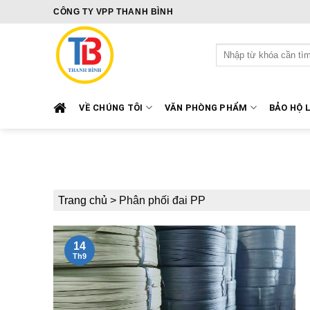
Skip
CÔNG TY VPP THANH BÌNH
to
content
Tìm
kiếm:
VỀ CHÚNG TÔI
VĂN PHÒNG PHẨM
BẢO HỘ 
Trang chủ
>
Phân phối đai PP
14
Th9