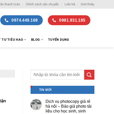
ẫn thanh toán
Chính sách vận chuyển
Liên hệ
Giới thiệu
0974.449.168
0981.931.185
T TƯ TIÊU HAO
BLOG
TUYỂN DỤNG
TIN MỚI
tận
Dịch vụ photocopy giá rẻ
hà nội – Báo giá photo tài
liệu cho học sinh, sinh