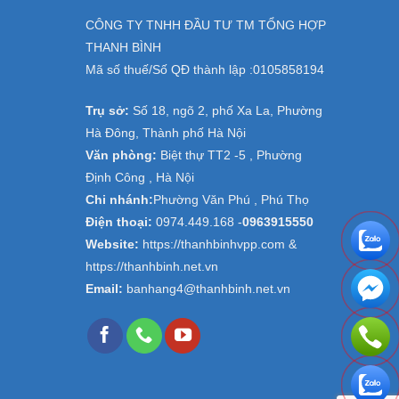
CÔNG TY TNHH ĐẦU TƯ TM TỔNG HỢP
THANH BÌNH
Mã số thuế/Số QĐ thành lập :
0105858194
Trụ sở:
Số 18, ngõ 2, phố Xa La, Phường
Hà Đông, Thành phố Hà Nội
Văn phòng:
Biệt thự TT2 -5 , Phường
Định Công , Hà Nội
Chi nhánh:
Phường Văn Phú , Phú Thọ
Điện thoại:
0974.449.168
-
0963915550
Website:
https://thanhbinhvpp.com &
https://thanhbinh.net.vn
Email:
banhang4@thanhbinh.net.vn