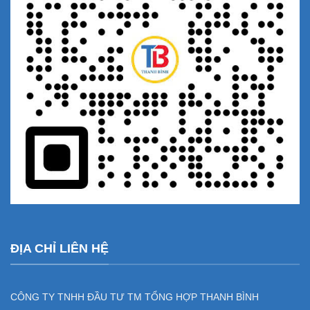
ĐỊA CHỈ LIÊN HỆ
CÔNG TY TNHH ĐẦU TƯ TM TỔNG HỢP THANH BÌNH