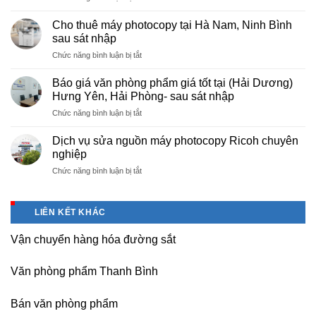
Cung
hà
cấp
nội
Cho thuê máy photocopy tại Hà Nam, Ninh Bình
văn
–
sau sát nhập
phòng
Báo
ở
Chức năng bình luận bị tắt
phẩm
giá
Cho
chuyên
photo
thuê
nghiệp
Báo giá văn phòng phẩm giá tốt tại (Hải Dương)
tài
máy
tại
Hưng Yên, Hải Phòng- sau sát nhập
liệu
photocopy
KCN
cho
ở
Chức năng bình luận bị tắt
tại
Tam
học
Báo
Hà
Dương
sinh,
giá
Nam,
Dịch vụ sửa nguồn máy photocopy Ricoh chuyên
–
sinh
văn
Ninh
nghiệp
Vĩnh
viên,
phòng
Bình
Phúc
văn
ở
Chức năng bình luận bị tắt
phẩm
sau
phòng,
Dịch
giá
sát
công
vụ
tốt
nhập
ty
sửa
tại
LIÊN KẾT KHÁC
nguồn
(Hải
máy
Dương)
Vận chuyển hàng hóa đường sắt
photocopy
Hưng
Ricoh
Yên,
chuyên
Hải
Văn phòng phẩm Thanh Bình
nghiệp
Phòng-
sau
Bán văn phòng phẩm
sát
nhập