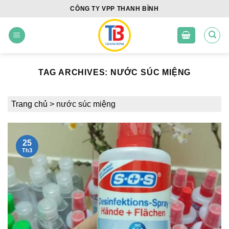
Skip
CÔNG TY VPP THANH BÌNH
to
content
TAG ARCHIVES:
NƯỚC SÚC MIỆNG
Trang chủ
>
nước súc miệng
25
Th3