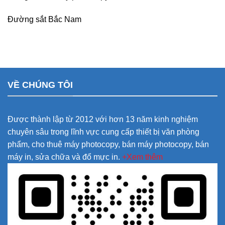
Đường sắt Bắc Nam
VỀ CHÚNG TÔI
Được thành lập từ 2012 với hơn 13 năm kinh nghiệm
chuyên sâu trong lĩnh vực cung cấp thiết bị văn phòng
phẩm, cho thuê máy photocopy, bán máy photocopy, bán
máy in, sửa chữa và đổ mực in.
+Xem thêm