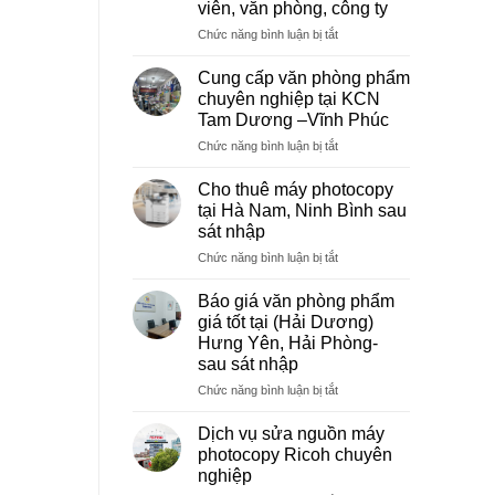
viên, văn phòng, công ty
ở
Chức năng bình luận bị tắt
Dịch
vụ
Cung cấp văn phòng phẩm
photocopy
chuyên nghiệp tại KCN
giá
Tam Dương –Vĩnh Phúc
rẻ
ở
Chức năng bình luận bị tắt
hà
Cung
nội
cấp
–
Cho thuê máy photocopy
văn
Báo
tại Hà Nam, Ninh Bình sau
phòng
giá
sát nhập
phẩm
photo
ở
Chức năng bình luận bị tắt
chuyên
tài
Cho
nghiệp
liệu
thuê
tại
cho
Báo giá văn phòng phẩm
máy
KCN
học
giá tốt tại (Hải Dương)
photocopy
Tam
sinh,
Hưng Yên, Hải Phòng-
tại
Dương
sinh
sau sát nhập
Hà
–
viên,
Nam,
Vĩnh
ở
Chức năng bình luận bị tắt
văn
Ninh
Phúc
Báo
phòng,
Bình
giá
công
Dịch vụ sửa nguồn máy
sau
văn
ty
photocopy Ricoh chuyên
sát
phòng
nghiệp
nhập
phẩm