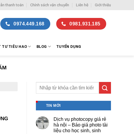
ẫn thanh toán
Chính sách vận chuyển
Liên hệ
Giới thiệu
0974.449.168
0981.931.185
T TƯ TIÊU HAO
BLOG
TUYỂN DỤNG
ẨM
TIN MỚI
UNG
Dịch vụ photocopy giá rẻ
hà nội – Báo giá photo tài
liệu cho học sinh, sinh