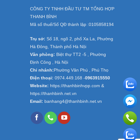
CÔNG TY TNHH ĐẦU TƯ TM TỔNG HỢP
THANH BÌNH
Mã số thuế/Số QĐ thành lập :
0105858194
Trụ sở:
Số 18, ngõ 2, phố Xa La, Phường
Hà Đông, Thành phố Hà Nội
Văn phòng:
Biệt thự TT2 -5 , Phường
Định Công , Hà Nội
Chi nhánh:
Phường Văn Phú , Phú Thọ
Điện thoại:
0974.449.168
-
0963915550
Website:
https://thanhbinhvpp.com &
https://thanhbinh.net.vn
Email:
banhang4@thanhbinh.net.vn