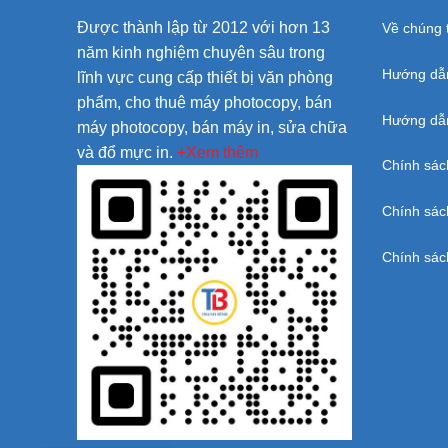
Được thành lập từ 2012 với hơn 13
Về chúng t
năm kinh nghiệm chuyên sâu trong
Hướng dẫ
lĩnh vực cung cấp thiết bị văn phòng
phẩm, cho thuê máy photocopy, bán
Hướng dẫn
máy photocopy, bán máy in, sửa chữa
và đổ mực in.
+Xem thêm
Chính sác
Chính sác
Chính sác