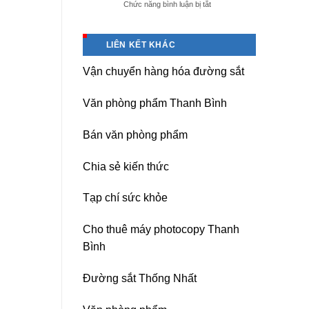
ở
Chức năng bình luận bị tắt
giá
Dịch
tốt
vụ
tại
sửa
(Hải
LIÊN KẾT KHÁC
nguồn
Dương)
máy
Hưng
Vận chuyển hàng hóa đường sắt
photocopy
Yên,
Ricoh
Hải
chuyên
Phòng-
Văn phòng phẩm Thanh Bình
nghiệp
sau
sát
Bán văn phòng phẩm
nhập
Chia sẻ kiến thức
Tạp chí sức khỏe
Cho thuê máy photocopy Thanh
Bình
Đường sắt Thống Nhất