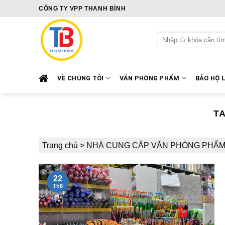
Skip
CÔNG TY VPP THANH BÌNH
to
content
Tìm
kiếm:
VỀ CHÚNG TÔI
VĂN PHÒNG PHẨM
BẢO HỘ 
T
Trang chủ
>
NHÀ CUNG CẤP VĂN PHÒNG PHẨ
22
Th8