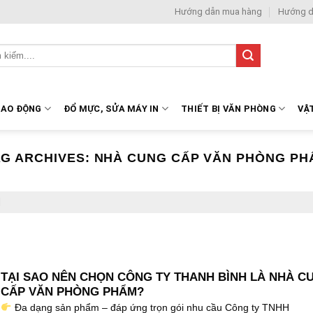
Hướng dẫn mua hàng
Hướng d
LAO ĐỘNG
ĐỔ MỰC, SỬA MÁY IN
THIẾT BỊ VĂN PHÒNG
VẬ
AG ARCHIVES:
NHÀ CUNG CẤP VĂN PHÒNG PH
M
TẠI SAO NÊN CHỌN CÔNG TY THANH BÌNH LÀ NHÀ C
CẤP VĂN PHÒNG PHẨM?
Đa dạng sản phẩm – đáp ứng trọn gói nhu cầu Công ty TNHH