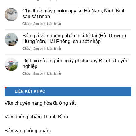
Cung
hà
cấp
nội
Cho thuê máy photocopy tại Hà Nam, Ninh Bình
văn
–
sau sát nhập
phòng
Báo
ở
Chức năng bình luận bị tắt
phẩm
giá
Cho
chuyên
photo
thuê
nghiệp
Báo giá văn phòng phẩm giá tốt tại (Hải Dương)
tài
máy
tại
Hưng Yên, Hải Phòng- sau sát nhập
liệu
photocopy
KCN
cho
ở
Chức năng bình luận bị tắt
tại
Tam
học
Báo
Hà
Dương
sinh,
giá
Nam,
Dịch vụ sửa nguồn máy photocopy Ricoh chuyên
–
sinh
văn
Ninh
nghiệp
Vĩnh
viên,
phòng
Bình
Phúc
văn
ở
Chức năng bình luận bị tắt
phẩm
sau
phòng,
Dịch
giá
sát
công
vụ
tốt
nhập
ty
sửa
tại
LIÊN KẾT KHÁC
nguồn
(Hải
máy
Dương)
Vận chuyển hàng hóa đường sắt
photocopy
Hưng
Ricoh
Yên,
chuyên
Hải
Văn phòng phẩm Thanh Bình
nghiệp
Phòng-
sau
Bán văn phòng phẩm
sát
nhập