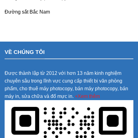
Đường sắt Bắc Nam
VỀ CHÚNG TÔI
Được thành lập từ 2012 với hơn 13 năm kinh nghiệm
chuyên sâu trong lĩnh vực cung cấp thiết bị văn phòng
phẩm, cho thuê máy photocopy, bán máy photocopy, bán
máy in, sửa chữa và đổ mực in.
+Xem thêm