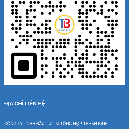
ĐỊA CHỈ LIÊN HỆ
CÔNG TY TNHH ĐẦU TƯ TM TỔNG HỢP THANH BÌNH