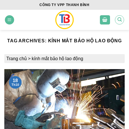
Skip
CÔNG TY VPP THANH BÌNH
to
content
TAG ARCHIVES:
KÍNH MẮT BẢO HỘ LAO ĐỘNG
Trang chủ
>
kính mắt bảo hộ lao động
18
Th10