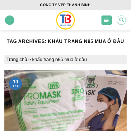
Skip
CÔNG TY VPP THANH BÌNH
to
content
TAG ARCHIVES:
KHẨU TRANG N95 MUA Ở ĐÂU
Trang chủ
>
khẩu trang n95 mua ở đâu
10
Th4