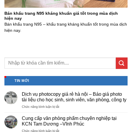
Bán khẩu trang N95 kháng khuẩn giá tốt trong mùa dịch
hiện nay
Bán khẩu trang N95 – khẩu trang kháng khuẩn tốt trong mùa dịch
hiện nay.
TIN MỚI
Dịch vụ photocopy giá rẻ hà nội – Báo giá photo
tài liệu cho học sinh, sinh viên, văn phòng, công ty
ở
Chức năng bình luận bị tắt
Dịch
vụ
Cung cấp văn phòng phẩm chuyên nghiệp tại
photocopy
KCN Tam Dương –Vĩnh Phúc
giá
ở
Chức năng bình luận bị tắt
rẻ