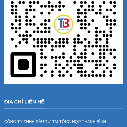
ĐỊA CHỈ LIÊN HỆ
CÔNG TY TNHH ĐẦU TƯ TM TỔNG HỢP THANH BÌNH