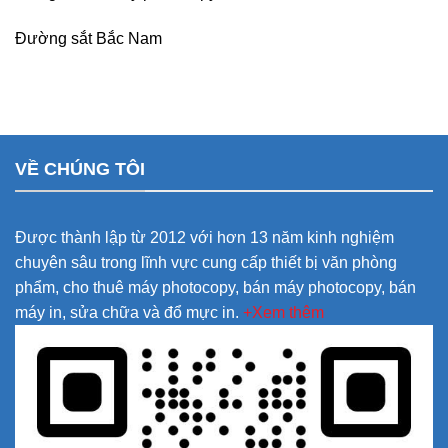
Đường sắt Bắc Nam
VỀ CHÚNG TÔI
Được thành lập từ 2012 với hơn 13 năm kinh nghiệm
chuyên sâu trong lĩnh vực cung cấp thiết bị văn phòng
phẩm, cho thuê máy photocopy, bán máy photocopy, bán
máy in, sửa chữa và đổ mực in.
+Xem thêm