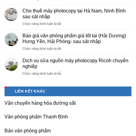
Cung
hà
cấp
nội
Cho thuê máy photocopy tại Hà Nam, Ninh Bình
văn
–
sau sát nhập
phòng
Báo
ở
Chức năng bình luận bị tắt
phẩm
giá
Cho
chuyên
photo
thuê
nghiệp
Báo giá văn phòng phẩm giá tốt tại (Hải Dương)
tài
máy
tại
Hưng Yên, Hải Phòng- sau sát nhập
liệu
photocopy
KCN
cho
ở
Chức năng bình luận bị tắt
tại
Tam
học
Báo
Hà
Dương
sinh,
giá
Nam,
Dịch vụ sửa nguồn máy photocopy Ricoh chuyên
–
sinh
văn
Ninh
nghiệp
Vĩnh
viên,
phòng
Bình
Phúc
văn
ở
Chức năng bình luận bị tắt
phẩm
sau
phòng,
Dịch
giá
sát
công
vụ
tốt
nhập
ty
sửa
tại
LIÊN KẾT KHÁC
nguồn
(Hải
máy
Dương)
Vận chuyển hàng hóa đường sắt
photocopy
Hưng
Ricoh
Yên,
chuyên
Hải
Văn phòng phẩm Thanh Bình
nghiệp
Phòng-
sau
Bán văn phòng phẩm
sát
nhập