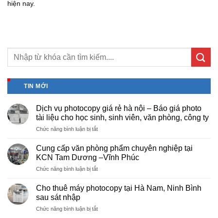
hiện nay.
TIN MỚI
Dịch vụ photocopy giá rẻ hà nội – Báo giá photo
tài liệu cho học sinh, sinh viên, văn phòng, công ty
ở
Chức năng bình luận bị tắt
Dịch
vụ
Cung cấp văn phòng phẩm chuyên nghiệp tại
photocopy
KCN Tam Dương –Vĩnh Phúc
giá
ở
Chức năng bình luận bị tắt
rẻ
Cung
hà
cấp
nội
Cho thuê máy photocopy tại Hà Nam, Ninh Bình
văn
–
sau sát nhập
phòng
Báo
ở
Chức năng bình luận bị tắt
phẩm
giá
Cho