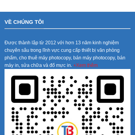
VỀ CHÚNG TÔI
Được thành lập từ 2012 với hơn 13 năm kinh nghiệm
chuyên sâu trong lĩnh vực cung cấp thiết bị văn phòng
phẩm, cho thuê máy photocopy, bán máy photocopy, bán
máy in, sửa chữa và đổ mực in.
+Xem thêm