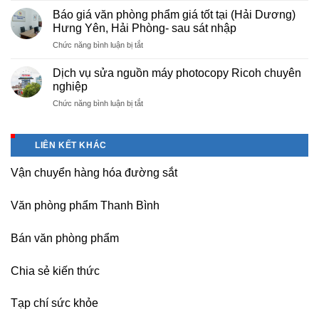
chuyên
photo
thuê
nghiệp
Báo giá văn phòng phẩm giá tốt tại (Hải Dương)
tài
máy
tại
Hưng Yên, Hải Phòng- sau sát nhập
liệu
photocopy
KCN
cho
ở
Chức năng bình luận bị tắt
tại
Tam
học
Báo
Hà
Dương
sinh,
giá
Nam,
Dịch vụ sửa nguồn máy photocopy Ricoh chuyên
–
sinh
văn
Ninh
nghiệp
Vĩnh
viên,
phòng
Bình
Phúc
văn
ở
Chức năng bình luận bị tắt
phẩm
sau
phòng,
Dịch
giá
sát
công
vụ
tốt
nhập
ty
sửa
tại
LIÊN KẾT KHÁC
nguồn
(Hải
máy
Dương)
Vận chuyển hàng hóa đường sắt
photocopy
Hưng
Ricoh
Yên,
chuyên
Hải
Văn phòng phẩm Thanh Bình
nghiệp
Phòng-
sau
Bán văn phòng phẩm
sát
nhập
Chia sẻ kiến thức
Tạp chí sức khỏe