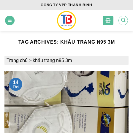
Skip
CÔNG TY VPP THANH BÌNH
to
content
TAG ARCHIVES:
KHẨU TRANG N95 3M
Trang chủ
>
khẩu trang n95 3m
14
Th4