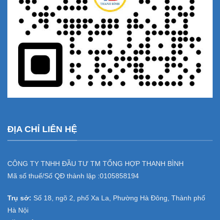
ĐỊA CHỈ LIÊN HỆ
CÔNG TY TNHH ĐẦU TƯ TM TỔNG HỢP THANH BÌNH
Mã số thuế/Số QĐ thành lập :
0105858194
Trụ sở:
Số 18, ngõ 2, phố Xa La, Phường Hà Đông, Thành phố
Hà Nội