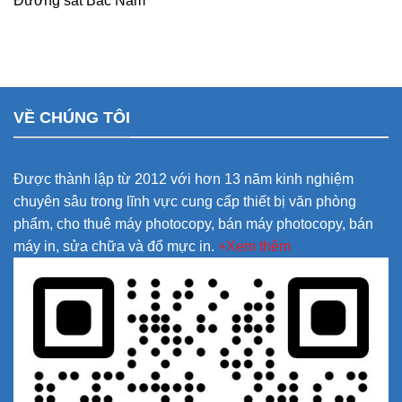
Đường sắt Bắc Nam
VỀ CHÚNG TÔI
Được thành lập từ 2012 với hơn 13 năm kinh nghiệm
chuyên sâu trong lĩnh vực cung cấp thiết bị văn phòng
phẩm, cho thuê máy photocopy, bán máy photocopy, bán
máy in, sửa chữa và đổ mực in.
+Xem thêm