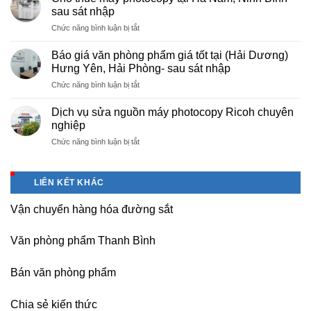
văn
–
sau sát nhập
phòng
Báo
ở
Chức năng bình luận bị tắt
phẩm
giá
Cho
chuyên
photo
thuê
nghiệp
Báo giá văn phòng phẩm giá tốt tại (Hải Dương)
tài
máy
tại
Hưng Yên, Hải Phòng- sau sát nhập
liệu
photocopy
KCN
cho
ở
Chức năng bình luận bị tắt
tại
Tam
học
Báo
Hà
Dương
sinh,
giá
Nam,
Dịch vụ sửa nguồn máy photocopy Ricoh chuyên
–
sinh
văn
Ninh
nghiệp
Vĩnh
viên,
phòng
Bình
Phúc
văn
ở
Chức năng bình luận bị tắt
phẩm
sau
phòng,
Dịch
giá
sát
công
vụ
tốt
nhập
ty
sửa
tại
LIÊN KẾT KHÁC
nguồn
(Hải
máy
Dương)
Vận chuyển hàng hóa đường sắt
photocopy
Hưng
Ricoh
Yên,
chuyên
Hải
Văn phòng phẩm Thanh Bình
nghiệp
Phòng-
sau
Bán văn phòng phẩm
sát
nhập
Chia sẻ kiến thức