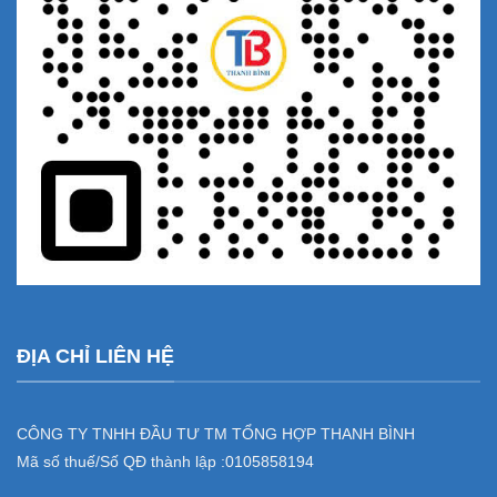
ĐỊA CHỈ LIÊN HỆ
CÔNG TY TNHH ĐẦU TƯ TM TỔNG HỢP THANH BÌNH
Mã số thuế/Số QĐ thành lập :
0105858194