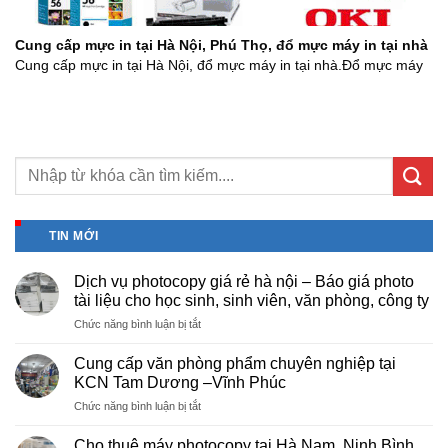
Cung cấp mực in tại Hà Nội, Phú Thọ, đổ mực máy in tại nhà
Cung cấp mực in tại Hà Nội, đổ mực máy in tại nhà.Đổ mực máy
TIN MỚI
Dịch vụ photocopy giá rẻ hà nội – Báo giá photo
tài liệu cho học sinh, sinh viên, văn phòng, công ty
ở
Chức năng bình luận bị tắt
Dịch
vụ
Cung cấp văn phòng phẩm chuyên nghiệp tại
photocopy
KCN Tam Dương –Vĩnh Phúc
giá
ở
Chức năng bình luận bị tắt
rẻ
Cung
hà
cấp
nội
Cho thuê máy photocopy tại Hà Nam, Ninh Bình