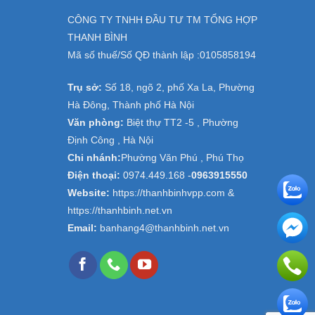
CÔNG TY TNHH ĐẦU TƯ TM TỔNG HỢP
THANH BÌNH
Mã số thuế/Số QĐ thành lập :
0105858194
Trụ sở:
Số 18, ngõ 2, phố Xa La, Phường
Hà Đông, Thành phố Hà Nội
Văn phòng:
Biệt thự TT2 -5 , Phường
Định Công , Hà Nội
Chi nhánh:
Phường Văn Phú , Phú Thọ
Điện thoại:
0974.449.168
-
0963915550
Website:
https://thanhbinhvpp.com &
https://thanhbinh.net.vn
Email:
banhang4@thanhbinh.net.vn