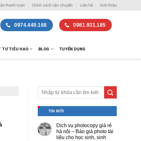
ẫn thanh toán
Chính sách vận chuyển
Liên hệ
Giới thiệu
0974.449.168
0981.931.185
T TƯ TIÊU HAO
BLOG
TUYỂN DỤNG
TIN MỚI
á
Dịch vụ photocopy giá rẻ
hà nội – Báo giá photo tài
liệu cho học sinh, sinh