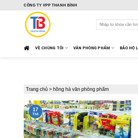
Skip
CÔNG TY VPP THANH BÌNH
to
content
Tìm
kiếm:
VỀ CHÚNG TÔI
VĂN PHÒNG PHẨM
BẢO HỘ 
Trang chủ
>
hồng hà văn phòng phẩm
17
Th6