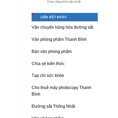
ở
Chức năng bình luận bị tắt
giá
Dịch
tốt
vụ
tại
sửa
(Hải
LIÊN KẾT KHÁC
nguồn
Dương)
máy
Hưng
Vận chuyển hàng hóa đường sắt
photocopy
Yên,
Ricoh
Hải
chuyên
Phòng-
Văn phòng phẩm Thanh Bình
nghiệp
sau
sát
Bán văn phòng phẩm
nhập
Chia sẻ kiến thức
Tạp chí sức khỏe
Cho thuê máy photocopy Thanh
Bình
Đường sắt Thống Nhất