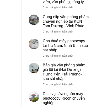
viên, văn phòng, công ty
ở
Chức năng bình luận bị tắt
Dịch
vụ
Cung cấp văn phòng phẩm
photocopy
chuyên nghiệp tại KCN
giá
Tam Dương –Vĩnh Phúc
rẻ
ở
Chức năng bình luận bị tắt
hà
Cung
nội
cấp
–
Cho thuê máy photocopy
văn
Báo
tại Hà Nam, Ninh Bình sau
phòng
giá
sát nhập
phẩm
photo
ở
Chức năng bình luận bị tắt
chuyên
tài
Cho
nghiệp
liệu
thuê
tại
cho
Báo giá văn phòng phẩm
máy
KCN
học
giá tốt tại (Hải Dương)
photocopy
Tam
sinh,
Hưng Yên, Hải Phòng-
tại
Dương
sinh
sau sát nhập
Hà
–
viên,
Nam,
Vĩnh
ở
Chức năng bình luận bị tắt
văn
Ninh
Phúc
Báo
phòng,
Bình
giá
công
Dịch vụ sửa nguồn máy
sau
văn
ty
photocopy Ricoh chuyên
sát
phòng
nghiệp
nhập
phẩm