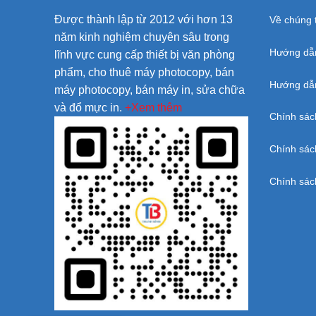
Được thành lập từ 2012 với hơn 13
Về chúng t
năm kinh nghiệm chuyên sâu trong
Hướng dẫ
lĩnh vực cung cấp thiết bị văn phòng
phẩm, cho thuê máy photocopy, bán
Hướng dẫn
máy photocopy, bán máy in, sửa chữa
và đổ mực in.
+Xem thêm
Chính sác
Chính sác
Chính sác