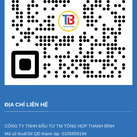
ĐỊA CHỈ LIÊN HỆ
CÔNG TY TNHH ĐẦU TƯ TM TỔNG HỢP THANH BÌNH
Mã số thuế/Số QĐ thành lập :
0105858194