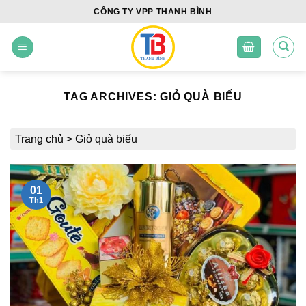
Skip
CÔNG TY VPP THANH BÌNH
to
content
TAG ARCHIVES:
GIỎ QUÀ BIẾU
Trang chủ
>
Giỏ quà biếu
01
Th1