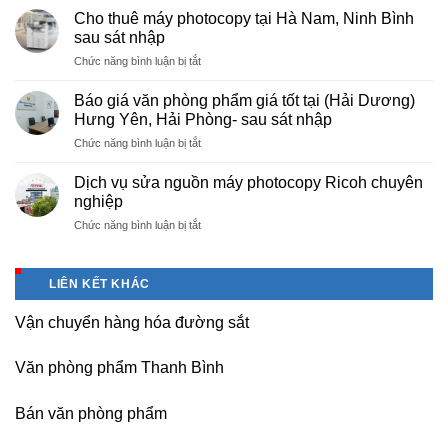
cấp
nội
Cho thuê máy photocopy tại Hà Nam, Ninh Bình
văn
–
sau sát nhập
phòng
Báo
ở
Chức năng bình luận bị tắt
phẩm
giá
Cho
chuyên
photo
thuê
nghiệp
Báo giá văn phòng phẩm giá tốt tại (Hải Dương)
tài
máy
tại
Hưng Yên, Hải Phòng- sau sát nhập
liệu
photocopy
KCN
cho
ở
Chức năng bình luận bị tắt
tại
Tam
học
Báo
Hà
Dương
sinh,
giá
Nam,
Dịch vụ sửa nguồn máy photocopy Ricoh chuyên
–
sinh
văn
Ninh
nghiệp
Vĩnh
viên,
phòng
Bình
Phúc
văn
ở
Chức năng bình luận bị tắt
phẩm
sau
phòng,
Dịch
giá
sát
công
vụ
tốt
nhập
ty
sửa
tại
LIÊN KẾT KHÁC
nguồn
(Hải
máy
Dương)
Vận chuyển hàng hóa đường sắt
photocopy
Hưng
Ricoh
Yên,
chuyên
Hải
Văn phòng phẩm Thanh Bình
nghiệp
Phòng-
sau
Bán văn phòng phẩm
sát
nhập