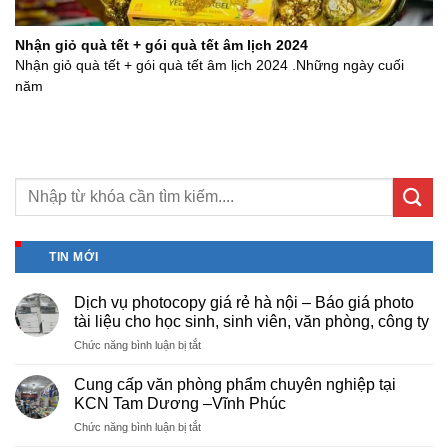
Nhận giỏ quà tết + gói quà tết âm lịch 2024
Nhận giỏ quà tết + gói quà tết âm lịch 2024 .Những ngày cuối
năm
TIN MỚI
Dịch vụ photocopy giá rẻ hà nội – Báo giá photo
tài liệu cho học sinh, sinh viên, văn phòng, công ty
ở
Chức năng bình luận bị tắt
Dịch
vụ
Cung cấp văn phòng phẩm chuyên nghiệp tại
photocopy
KCN Tam Dương –Vĩnh Phúc
giá
ở
Chức năng bình luận bị tắt
rẻ
Cung
hà