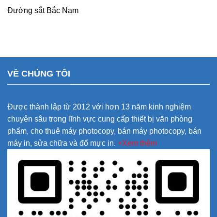
Đường sắt Bắc Nam
VỀ CHÚNG TÔI
Được thành lập từ 2012 với hơn 13 năm kinh nghiệm
chuyên sâu trong lĩnh vực cung cấp thiết bị văn phòng
phẩm, cho thuê máy photocopy, bán máy photocopy, bán
máy in, sửa chữa và đổ mực in.
+Xem thêm