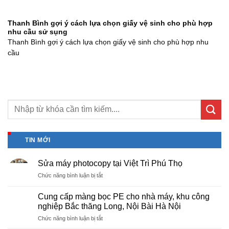
Thanh Bình gợi ý cách lựa chọn giấy vệ sinh cho phù hợp
nhu cầu sử sụng
Thanh Bình gợi ý cách lựa chọn giấy vệ sinh cho phù hợp nhu
cầu
TIN MỚI
Sửa máy photocopy tại Việt Trì Phú Thọ
ở
Chức năng bình luận bị tắt
Sửa
máy
Cung cấp màng bọc PE cho nhà máy, khu công
photocopy
nghiệp Bắc thăng Long, Nội Bài Hà Nội
tại
ở
Chức năng bình luận bị tắt
Việt
Cung
Trì