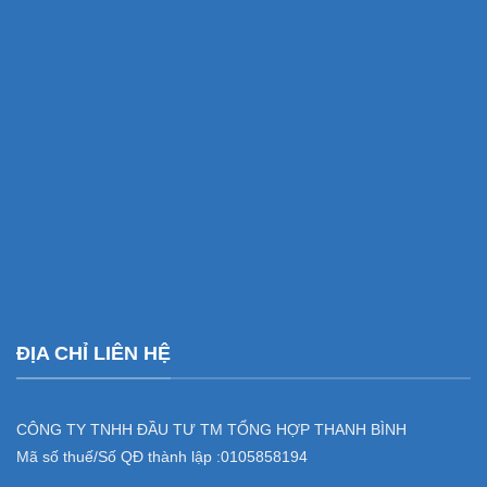
ĐỊA CHỈ LIÊN HỆ
CÔNG TY TNHH ĐẦU TƯ TM TỔNG HỢP THANH BÌNH
Mã số thuế/Số QĐ thành lập :
0105858194