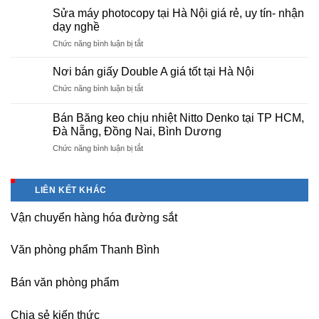
cấp
Phú
Sửa máy photocopy tại Hà Nội giá rẻ, uy tín- nhận
màng
Thọ
dạy nghề
bọc
ở
Chức năng bình luận bị tắt
PE
Sửa
cho
máy
nhà
Nơi bán giấy Double A giá tốt tại Hà Nội
photocopy
máy,
ở
Chức năng bình luận bị tắt
tại
khu
Nơi
Hà
công
bán
Nội
Bán Băng keo chịu nhiệt Nitto Denko tại TP HCM,
nghiệp
giấy
giá
Đà Nẵng, Đồng Nai, Bình Dương
Bắc
Double
rẻ,
thăng
ở
Chức năng bình luận bị tắt
A
uy
Long,
Bán
giá
tín-
Nội
Băng
tốt
nhận
Bài
keo
tại
dạy
LIÊN KẾT KHÁC
Hà
chịu
Hà
nghề
Nội
nhiệt
Nội
Vận chuyển hàng hóa đường sắt
Nitto
Denko
tại
Văn phòng phẩm Thanh Bình
TP
HCM,
Đà
Bán văn phòng phẩm
Nẵng,
Đồng
Chia sẻ kiến thức
Nai,