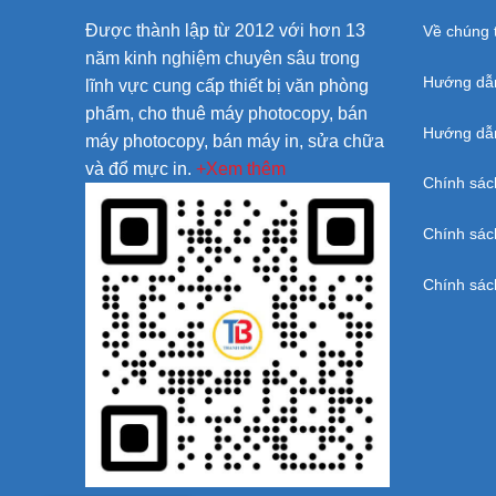
Được thành lập từ 2012 với hơn 13
Về chúng t
năm kinh nghiệm chuyên sâu trong
Hướng dẫ
lĩnh vực cung cấp thiết bị văn phòng
phẩm, cho thuê máy photocopy, bán
Hướng dẫn
máy photocopy, bán máy in, sửa chữa
và đổ mực in.
+Xem thêm
Chính sác
Chính sác
Chính sác