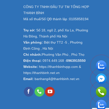
CÔNG TY TNHH ĐẦU TƯ TM TỔNG HỢP
THANH BÌNH
Mã số thuế/Số QĐ thành lập :
0105858194
Trụ sở:
Số 18, ngõ 2, phố Xa La, Phường
Hà Đông, Thành phố Hà Nội
Văn phòng:
Biệt thự TT2 -5 , Phường
Định Công , Hà Nội
Chi nhánh:
Phường Văn Phú , Phú Thọ
Điện thoại:
0974.449.168
-
0963915550
Website:
https://thanhbinhvpp.com &
https://thanhbinh.net.vn
Email:
banhang4@thanhbinh.net.vn