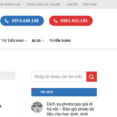
ẫn thanh toán
Chính sách vận chuyển
Liên hệ
Giới thiệu
0974.449.168
0981.931.185
T TƯ TIÊU HAO
BLOG
TUYỂN DỤNG
TIN MỚI
Dịch vụ photocopy giá rẻ
m
hà nội – Báo giá photo tài
liệu cho học sinh, sinh