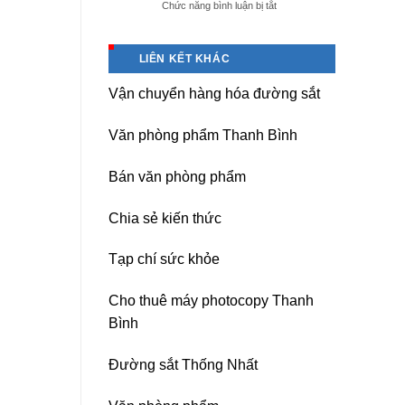
ở
Chức năng bình luận bị tắt
giá
Dịch
tốt
vụ
tại
sửa
(Hải
LIÊN KẾT KHÁC
nguồn
Dương)
máy
Hưng
Vận chuyển hàng hóa đường sắt
photocopy
Yên,
Ricoh
Hải
chuyên
Phòng-
Văn phòng phẩm Thanh Bình
nghiệp
sau
sát
Bán văn phòng phẩm
nhập
Chia sẻ kiến thức
Tạp chí sức khỏe
Cho thuê máy photocopy Thanh
Bình
Đường sắt Thống Nhất