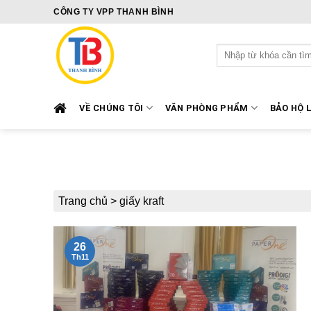
Skip
CÔNG TY VPP THANH BÌNH
to
content
Tìm
kiếm:
VỀ CHÚNG TÔI
VĂN PHÒNG PHẨM
BẢO HỘ 
Trang chủ
>
giấy kraft
26
Th11