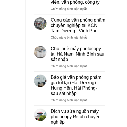
viên, văn phòng, công ty
ở
Chức năng bình luận bị tắt
Dịch
vụ
Cung cấp văn phòng phẩm
photocopy
chuyên nghiệp tại KCN
giá
Tam Dương –Vĩnh Phúc
rẻ
ở
Chức năng bình luận bị tắt
hà
Cung
nội
cấp
–
Cho thuê máy photocopy
văn
Báo
tại Hà Nam, Ninh Bình sau
phòng
giá
sát nhập
phẩm
photo
ở
Chức năng bình luận bị tắt
chuyên
tài
Cho
nghiệp
liệu
thuê
tại
cho
Báo giá văn phòng phẩm
máy
KCN
học
giá tốt tại (Hải Dương)
photocopy
Tam
sinh,
Hưng Yên, Hải Phòng-
tại
Dương
sinh
sau sát nhập
Hà
–
viên,
Nam,
Vĩnh
ở
Chức năng bình luận bị tắt
văn
Ninh
Phúc
Báo
phòng,
Bình
giá
công
Dịch vụ sửa nguồn máy
sau
văn
ty
photocopy Ricoh chuyên
sát
phòng
nghiệp
nhập
phẩm