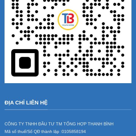
ĐỊA CHỈ LIÊN HỆ
CÔNG TY TNHH ĐẦU TƯ TM TỔNG HỢP THANH BÌNH
Mã số thuế/Số QĐ thành lập :
0105858194