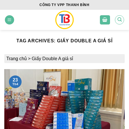
Skip
CÔNG TY VPP THANH BÌNH
to
content
TAG ARCHIVES:
GIẤY DOUBLE A GIÁ SỈ
Trang chủ
>
Giấy Double A giá sỉ
23
Th4