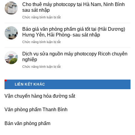
cấp
nội
Cho thuê máy photocopy tại Hà Nam, Ninh Bình
văn
–
sau sát nhập
phòng
Báo
ở
Chức năng bình luận bị tắt
phẩm
giá
Cho
chuyên
photo
thuê
nghiệp
Báo giá văn phòng phẩm giá tốt tại (Hải Dương)
tài
máy
tại
Hưng Yên, Hải Phòng- sau sát nhập
liệu
photocopy
KCN
cho
ở
Chức năng bình luận bị tắt
tại
Tam
học
Báo
Hà
Dương
sinh,
giá
Nam,
Dịch vụ sửa nguồn máy photocopy Ricoh chuyên
–
sinh
văn
Ninh
nghiệp
Vĩnh
viên,
phòng
Bình
Phúc
văn
ở
Chức năng bình luận bị tắt
phẩm
sau
phòng,
Dịch
giá
sát
công
vụ
tốt
nhập
ty
sửa
tại
LIÊN KẾT KHÁC
nguồn
(Hải
máy
Dương)
Vận chuyển hàng hóa đường sắt
photocopy
Hưng
Ricoh
Yên,
chuyên
Hải
Văn phòng phẩm Thanh Bình
nghiệp
Phòng-
sau
Bán văn phòng phẩm
sát
nhập