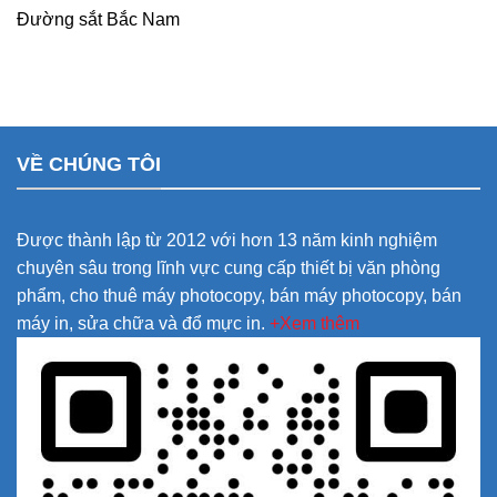
Đường sắt Bắc Nam
VỀ CHÚNG TÔI
Được thành lập từ 2012 với hơn 13 năm kinh nghiệm
chuyên sâu trong lĩnh vực cung cấp thiết bị văn phòng
phẩm, cho thuê máy photocopy, bán máy photocopy, bán
máy in, sửa chữa và đổ mực in.
+Xem thêm