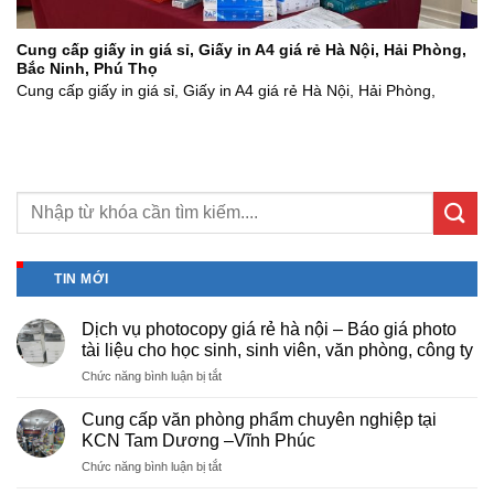
Cung cấp giấy in giá sỉ, Giấy in A4 giá rẻ Hà Nội, Hải Phòng,
Bắc Ninh, Phú Thọ
Cung cấp giấy in giá sỉ, Giấy in A4 giá rẻ Hà Nội, Hải Phòng,
TIN MỚI
Dịch vụ photocopy giá rẻ hà nội – Báo giá photo
tài liệu cho học sinh, sinh viên, văn phòng, công ty
ở
Chức năng bình luận bị tắt
Dịch
vụ
Cung cấp văn phòng phẩm chuyên nghiệp tại
photocopy
KCN Tam Dương –Vĩnh Phúc
giá
ở
Chức năng bình luận bị tắt
rẻ
Cung
hà