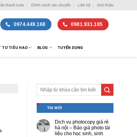
ẫn thanh toán
Chính sách vận chuyển
Liên hệ
Giới thiệu
0974.449.168
0981.931.185
T TƯ TIÊU HAO
BLOG
TUYỂN DỤNG
TIN MỚI
Dịch vụ photocopy giá rẻ
hà nội – Báo giá photo tài
nh
liệu cho học sinh, sinh