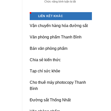
ở
Chức năng bình luận bị tắt
giá
Dịch
tốt
vụ
tại
sửa
(Hải
LIÊN KẾT KHÁC
nguồn
Dương)
máy
Hưng
Vận chuyển hàng hóa đường sắt
photocopy
Yên,
Ricoh
Hải
chuyên
Phòng-
Văn phòng phẩm Thanh Bình
nghiệp
sau
sát
Bán văn phòng phẩm
nhập
Chia sẻ kiến thức
Tạp chí sức khỏe
Cho thuê máy photocopy Thanh
Bình
Đường sắt Thống Nhất