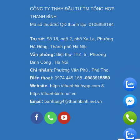
CÔNG TY TNHH ĐẦU TƯ TM TỔNG HỢP
THANH BÌNH
Mã số thuế/Số QĐ thành lập :
0105858194
Trụ sở:
Số 18, ngõ 2, phố Xa La, Phường
Hà Đông, Thành phố Hà Nội
Văn phòng:
Biệt thự TT2 -5 , Phường
Định Công , Hà Nội
Chi nhánh:
Phường Văn Phú , Phú Thọ
Điện thoại:
0974.449.168
-
0963915550
Website:
https://thanhbinhvpp.com &
https://thanhbinh.net.vn
Email:
banhang4@thanhbinh.net.vn