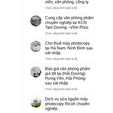
viên, văn phòng, công ty
ở
Chức năng bình luận bị tắt
Dịch
vụ
Cung cấp văn phòng phẩm
photocopy
chuyên nghiệp tại KCN
giá
Tam Dương –Vĩnh Phúc
rẻ
ở
Chức năng bình luận bị tắt
hà
Cung
nội
cấp
–
Cho thuê máy photocopy
văn
Báo
tại Hà Nam, Ninh Bình sau
phòng
giá
sát nhập
phẩm
photo
ở
Chức năng bình luận bị tắt
chuyên
tài
Cho
nghiệp
liệu
thuê
tại
cho
Báo giá văn phòng phẩm
máy
KCN
học
giá tốt tại (Hải Dương)
photocopy
Tam
sinh,
Hưng Yên, Hải Phòng-
tại
Dương
sinh
sau sát nhập
Hà
–
viên,
Nam,
Vĩnh
ở
Chức năng bình luận bị tắt
văn
Ninh
Phúc
Báo
phòng,
Bình
giá
công
Dịch vụ sửa nguồn máy
sau
văn
ty
photocopy Ricoh chuyên
sát
phòng
nghiệp
nhập
phẩm