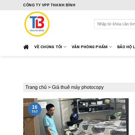
Skip
CÔNG TY VPP THANH BÌNH
to
content
Tìm
kiếm:
VỀ CHÚNG TÔI
VĂN PHÒNG PHẨM
BẢO HỘ 
Trang chủ
>
Giá thuê máy photocopy
16
Th7