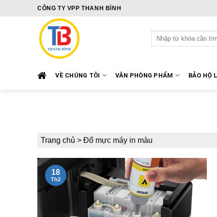
Skip
CÔNG TY VPP THANH BÌNH
to
content
Tìm
kiếm:
VỀ CHÚNG TÔI
VĂN PHÒNG PHẨM
BẢO HỘ 
Trang chủ
>
Đổ mực máy in màu
18
Th2