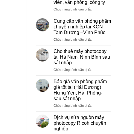
viên, văn phòng, công ty
ở
Chức năng bình luận bị tắt
Dịch
vụ
Cung cấp văn phòng phẩm
photocopy
chuyên nghiệp tại KCN
giá
Tam Dương –Vĩnh Phúc
rẻ
ở
Chức năng bình luận bị tắt
hà
Cung
nội
cấp
–
Cho thuê máy photocopy
văn
Báo
tại Hà Nam, Ninh Bình sau
phòng
giá
sát nhập
phẩm
photo
ở
Chức năng bình luận bị tắt
chuyên
tài
Cho
nghiệp
liệu
thuê
tại
cho
Báo giá văn phòng phẩm
máy
KCN
học
giá tốt tại (Hải Dương)
photocopy
Tam
sinh,
Hưng Yên, Hải Phòng-
tại
Dương
sinh
sau sát nhập
Hà
–
viên,
Nam,
Vĩnh
ở
Chức năng bình luận bị tắt
văn
Ninh
Phúc
Báo
phòng,
Bình
giá
công
Dịch vụ sửa nguồn máy
sau
văn
ty
photocopy Ricoh chuyên
sát
phòng
nghiệp
nhập
phẩm