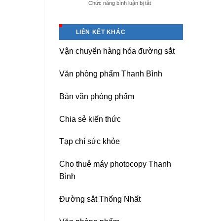
ở
Chức năng bình luận bị tắt
giá
Dịch
tốt
vụ
tại
sửa
(Hải
LIÊN KẾT KHÁC
nguồn
Dương)
máy
Hưng
Vận chuyển hàng hóa đường sắt
photocopy
Yên,
Ricoh
Hải
chuyên
Phòng-
Văn phòng phẩm Thanh Bình
nghiệp
sau
sát
Bán văn phòng phẩm
nhập
Chia sẻ kiến thức
Tạp chí sức khỏe
Cho thuê máy photocopy Thanh
Bình
Đường sắt Thống Nhất