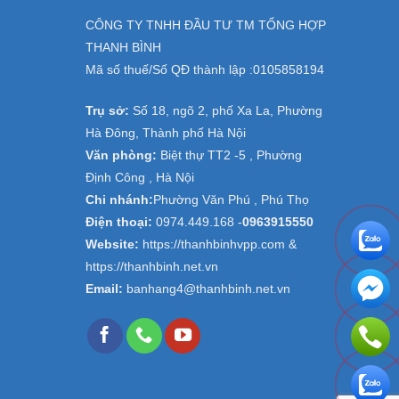
CÔNG TY TNHH ĐẦU TƯ TM TỔNG HỢP
THANH BÌNH
Mã số thuế/Số QĐ thành lập :
0105858194
Trụ sở:
Số 18, ngõ 2, phố Xa La, Phường
Hà Đông, Thành phố Hà Nội
Văn phòng:
Biệt thự TT2 -5 , Phường
Định Công , Hà Nội
Chi nhánh:
Phường Văn Phú , Phú Thọ
Điện thoại:
0974.449.168
-
0963915550
Website:
https://thanhbinhvpp.com &
https://thanhbinh.net.vn
Email:
banhang4@thanhbinh.net.vn