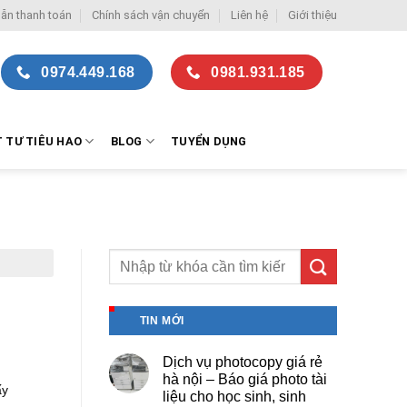
ẫn thanh toán
Chính sách vận chuyển
Liên hệ
Giới thiệu
0974.449.168
0981.931.185
T TƯ TIÊU HAO
BLOG
TUYỂN DỤNG
TIN MỚI
Dịch vụ photocopy giá rẻ
hà nội – Báo giá photo tài
ấy
liệu cho học sinh, sinh