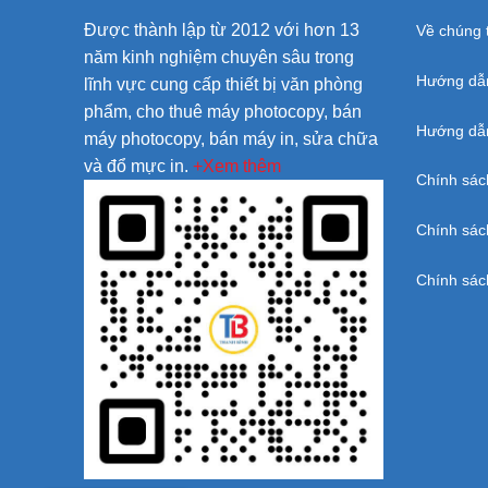
Được thành lập từ 2012 với hơn 13
Về chúng t
năm kinh nghiệm chuyên sâu trong
Hướng dẫ
lĩnh vực cung cấp thiết bị văn phòng
phẩm, cho thuê máy photocopy, bán
Hướng dẫn
máy photocopy, bán máy in, sửa chữa
và đổ mực in.
+Xem thêm
Chính sác
Chính sác
Chính sác