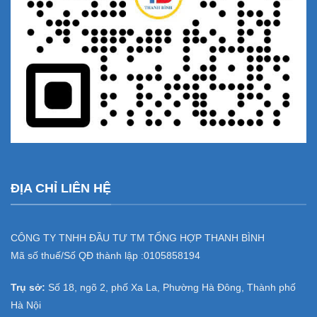
ĐỊA CHỈ LIÊN HỆ
CÔNG TY TNHH ĐẦU TƯ TM TỔNG HỢP THANH BÌNH
Mã số thuế/Số QĐ thành lập :
0105858194
Trụ sở:
Số 18, ngõ 2, phố Xa La, Phường Hà Đông, Thành phố
Hà Nội