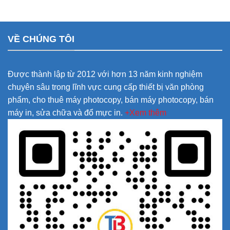
VỀ CHÚNG TÔI
Được thành lập từ 2012 với hơn 13 năm kinh nghiệm
chuyên sâu trong lĩnh vực cung cấp thiết bị văn phòng
phẩm, cho thuê máy photocopy, bán máy photocopy, bán
máy in, sửa chữa và đổ mực in.
+Xem thêm