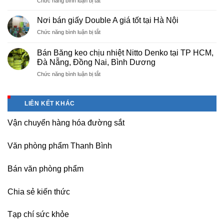
ở
Chức năng bình luận bị tắt
PE
Sửa
cho
máy
nhà
Nơi bán giấy Double A giá tốt tại Hà Nội
photocopy
máy,
ở
Chức năng bình luận bị tắt
tại
khu
Nơi
Hà
công
bán
Nội
Bán Băng keo chịu nhiệt Nitto Denko tại TP HCM,
nghiệp
giấy
giá
Đà Nẵng, Đồng Nai, Bình Dương
Bắc
Double
rẻ,
thăng
ở
Chức năng bình luận bị tắt
A
uy
Long,
Bán
giá
tín-
Nội
Băng
tốt
nhận
Bài
keo
tại
dạy
LIÊN KẾT KHÁC
Hà
chịu
Hà
nghề
Nội
nhiệt
Nội
Vận chuyển hàng hóa đường sắt
Nitto
Denko
tại
Văn phòng phẩm Thanh Bình
TP
HCM,
Đà
Bán văn phòng phẩm
Nẵng,
Đồng
Chia sẻ kiến thức
Nai,
Bình
Dương
Tạp chí sức khỏe