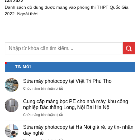
Gia 2022
Danh sách đồ dùng được mang vào phòng thi THPT Quốc Gia
2022. Ngoài thời
TIN MỚI
Sửa máy photocopy tại Việt Trì Phú Thọ
ở
Chức năng bình luận bị tắt
Sửa
máy
Cung cấp màng bọc PE cho nhà máy, khu công
photocopy
nghiệp Bắc thăng Long, Nội Bài Hà Nội
tại
ở
Chức năng bình luận bị tắt
Việt
Cung
Trì
cấp
Phú
Sửa máy photocopy tại Hà Nội giá rẻ, uy tín- nhận
màng
Thọ
dạy nghề
bọc