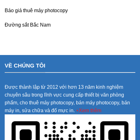
Báo giá thuê máy photocopy
Đường sắt Bắc Nam
VỀ CHÚNG TÔI
Được thành lập từ 2012 với hơn 13 năm kinh nghiệm
chuyên sâu trong lĩnh vực cung cấp thiết bị văn phòng
phẩm, cho thuê máy photocopy, bán máy photocopy, bán
máy in, sửa chữa và đổ mực in.
+Xem thêm