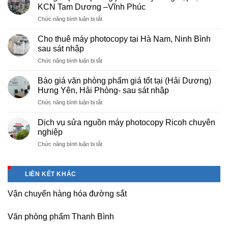
photocopy
KCN Tam Dương –Vĩnh Phúc
giá
ở
Chức năng bình luận bị tắt
rẻ
Cung
hà
cấp
nội
Cho thuê máy photocopy tại Hà Nam, Ninh Bình
văn
–
sau sát nhập
phòng
Báo
ở
Chức năng bình luận bị tắt
phẩm
giá
Cho
chuyên
photo
thuê
nghiệp
Báo giá văn phòng phẩm giá tốt tại (Hải Dương)
tài
máy
tại
Hưng Yên, Hải Phòng- sau sát nhập
liệu
photocopy
KCN
cho
ở
Chức năng bình luận bị tắt
tại
Tam
học
Báo
Hà
Dương
sinh,
giá
Nam,
Dịch vụ sửa nguồn máy photocopy Ricoh chuyên
–
sinh
văn
Ninh
nghiệp
Vĩnh
viên,
phòng
Bình
Phúc
văn
ở
Chức năng bình luận bị tắt
phẩm
sau
phòng,
Dịch
giá
sát
công
vụ
tốt
nhập
ty
sửa
tại
LIÊN KẾT KHÁC
nguồn
(Hải
máy
Dương)
Vận chuyển hàng hóa đường sắt
photocopy
Hưng
Ricoh
Yên,
chuyên
Hải
Văn phòng phẩm Thanh Bình
nghiệp
Phòng-