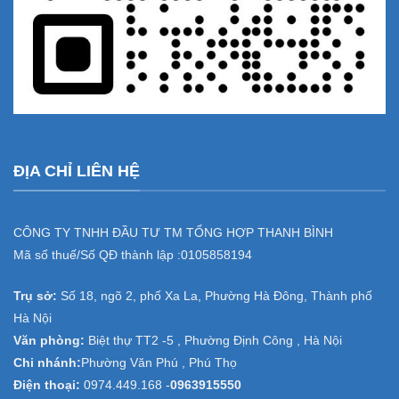
ĐỊA CHỈ LIÊN HỆ
CÔNG TY TNHH ĐẦU TƯ TM TỔNG HỢP THANH BÌNH
Mã số thuế/Số QĐ thành lập :
0105858194
Trụ sở:
Số 18, ngõ 2, phố Xa La, Phường Hà Đông, Thành phố
Hà Nội
Văn phòng:
Biệt thự TT2 -5 , Phường Định Công , Hà Nội
Chi nhánh:
Phường Văn Phú , Phú Thọ
Điện thoại:
0974.449.168
-
0963915550