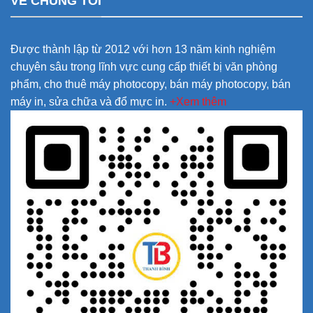
VỀ CHÚNG TÔI
Được thành lập từ 2012 với hơn 13 năm kinh nghiệm
chuyên sâu trong lĩnh vực cung cấp thiết bị văn phòng
phẩm, cho thuê máy photocopy, bán máy photocopy, bán
máy in, sửa chữa và đổ mực in.
+Xem thêm