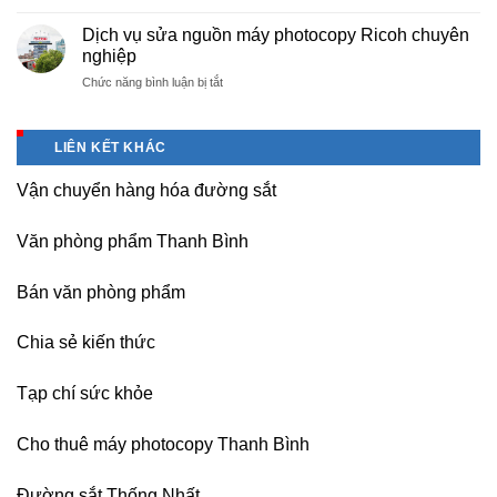
Báo
Hà
Dương
sinh,
giá
Nam,
Dịch vụ sửa nguồn máy photocopy Ricoh chuyên
–
sinh
văn
Ninh
nghiệp
Vĩnh
viên,
phòng
Bình
Phúc
văn
ở
Chức năng bình luận bị tắt
phẩm
sau
phòng,
Dịch
giá
sát
công
vụ
tốt
nhập
ty
sửa
tại
LIÊN KẾT KHÁC
nguồn
(Hải
máy
Dương)
Vận chuyển hàng hóa đường sắt
photocopy
Hưng
Ricoh
Yên,
chuyên
Hải
Văn phòng phẩm Thanh Bình
nghiệp
Phòng-
sau
Bán văn phòng phẩm
sát
nhập
Chia sẻ kiến thức
Tạp chí sức khỏe
Cho thuê máy photocopy Thanh Bình
Đường sắt Thống Nhất