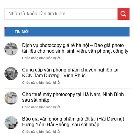
TIN MỚI
Dịch vụ photocopy giá rẻ hà nội – Báo giá photo
tài liệu cho học sinh, sinh viên, văn phòng, công ty
ở
Chức năng bình luận bị tắt
Dịch
vụ
Cung cấp văn phòng phẩm chuyên nghiệp tại
photocopy
KCN Tam Dương –Vĩnh Phúc
giá
ở
Chức năng bình luận bị tắt
rẻ
Cung
hà
cấp
nội
Cho thuê máy photocopy tại Hà Nam, Ninh Bình
văn
–
sau sát nhập
phòng
Báo
ở
Chức năng bình luận bị tắt
phẩm
giá
Cho
chuyên
photo
thuê
nghiệp
Báo giá văn phòng phẩm giá tốt tại (Hải Dương)
tài
máy
tại
Hưng Yên, Hải Phòng- sau sát nhập
liệu
photocopy
KCN
cho
ở
Chức năng bình luận bị tắt
tại
Tam
học