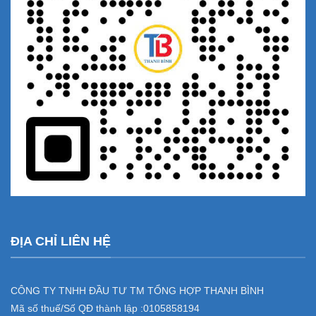
ĐỊA CHỈ LIÊN HỆ
CÔNG TY TNHH ĐẦU TƯ TM TỔNG HỢP THANH BÌNH
Mã số thuế/Số QĐ thành lập :
0105858194