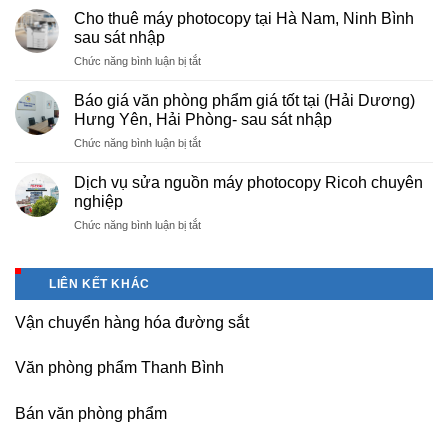
cấp
nội
Cho thuê máy photocopy tại Hà Nam, Ninh Bình
văn
–
sau sát nhập
phòng
Báo
ở
Chức năng bình luận bị tắt
phẩm
giá
Cho
chuyên
photo
thuê
nghiệp
Báo giá văn phòng phẩm giá tốt tại (Hải Dương)
tài
máy
tại
Hưng Yên, Hải Phòng- sau sát nhập
liệu
photocopy
KCN
cho
ở
Chức năng bình luận bị tắt
tại
Tam
học
Báo
Hà
Dương
sinh,
giá
Nam,
Dịch vụ sửa nguồn máy photocopy Ricoh chuyên
–
sinh
văn
Ninh
nghiệp
Vĩnh
viên,
phòng
Bình
Phúc
văn
ở
Chức năng bình luận bị tắt
phẩm
sau
phòng,
Dịch
giá
sát
công
vụ
tốt
nhập
ty
sửa
tại
LIÊN KẾT KHÁC
nguồn
(Hải
máy
Dương)
Vận chuyển hàng hóa đường sắt
photocopy
Hưng
Ricoh
Yên,
chuyên
Hải
Văn phòng phẩm Thanh Bình
nghiệp
Phòng-
sau
Bán văn phòng phẩm
sát
nhập