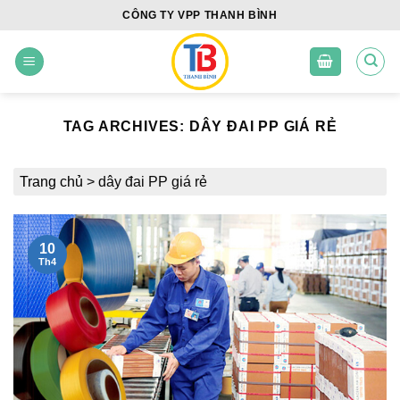
Skip
CÔNG TY VPP THANH BÌNH
to
content
TAG ARCHIVES:
DÂY ĐAI PP GIÁ RẺ
Trang chủ
>
dây đai PP giá rẻ
10
Th4