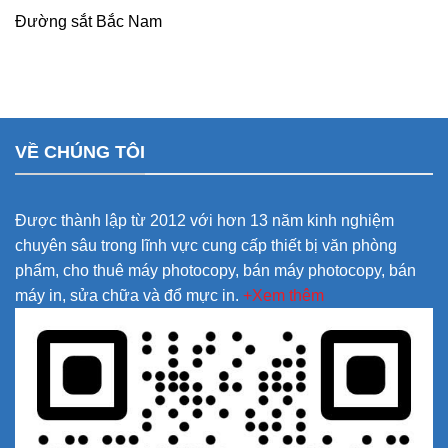
Đường sắt Bắc Nam
VỀ CHÚNG TÔI
Được thành lập từ 2012 với hơn 13 năm kinh nghiệm
chuyên sâu trong lĩnh vực cung cấp thiết bị văn phòng
phẩm, cho thuê máy photocopy, bán máy photocopy, bán
máy in, sửa chữa và đổ mực in.
+Xem thêm