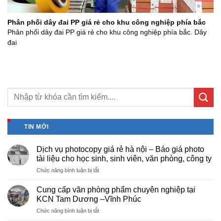
Phân phối dây đai PP giá rẻ cho khu công nghiệp phía bắc
Phân phối dây đai PP giá rẻ cho khu công nghiệp phía bắc. Dây
đai
TIN MỚI
Dịch vụ photocopy giá rẻ hà nội – Báo giá photo
tài liệu cho học sinh, sinh viên, văn phòng, công ty
ở
Chức năng bình luận bị tắt
Dịch
vụ
Cung cấp văn phòng phẩm chuyên nghiệp tại
photocopy
KCN Tam Dương –Vĩnh Phúc
giá
ở
Chức năng bình luận bị tắt
rẻ
Cung
hà