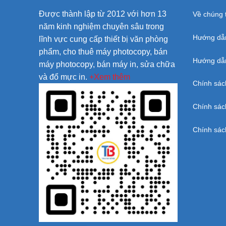
Được thành lập từ 2012 với hơn 13
Về chúng t
năm kinh nghiệm chuyên sâu trong
Hướng dẫ
lĩnh vực cung cấp thiết bị văn phòng
phẩm, cho thuê máy photocopy, bán
Hướng dẫn
máy photocopy, bán máy in, sửa chữa
và đổ mực in.
+Xem thêm
Chính sác
Chính sác
Chính sác