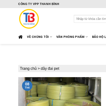
Skip
CÔNG TY VPP THANH BÌNH
to
content
Tìm
kiếm:
VỀ CHÚNG TÔI
VĂN PHÒNG PHẨM
BẢO HỘ 
Trang chủ
>
dây đai pet
08
Th6