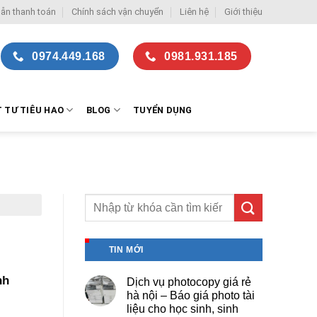
ẫn thanh toán
Chính sách vận chuyển
Liên hệ
Giới thiệu
0974.449.168
0981.931.185
T TƯ TIÊU HAO
BLOG
TUYỂN DỤNG
TIN MỚI
nh
Dịch vụ photocopy giá rẻ
hà nội – Báo giá photo tài
liệu cho học sinh, sinh