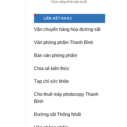
ở
Chức năng bình luận bị tắt
giá
Dịch
tốt
vụ
tại
sửa
(Hải
LIÊN KẾT KHÁC
nguồn
Dương)
máy
Hưng
Vận chuyển hàng hóa đường sắt
photocopy
Yên,
Ricoh
Hải
chuyên
Phòng-
Văn phòng phẩm Thanh Bình
nghiệp
sau
sát
Bán văn phòng phẩm
nhập
Chia sẻ kiến thức
Tạp chí sức khỏe
Cho thuê máy photocopy Thanh
Bình
Đường sắt Thống Nhất