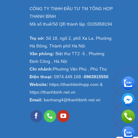
CÔNG TY TNHH ĐẦU TƯ TM TỔNG HỢP
THANH BÌNH
Mã số thuế/Số QĐ thành lập :
0105858194
Trụ sở:
Số 18, ngõ 2, phố Xa La, Phường
Hà Đông, Thành phố Hà Nội
Văn phòng:
Biệt thự TT2 -5 , Phường
Định Công , Hà Nội
Chi nhánh:
Phường Văn Phú , Phú Thọ
Điện thoại:
0974.449.168
-
0963915550
Website:
https://thanhbinhvpp.com &
https://thanhbinh.net.vn
Email:
banhang4@thanhbinh.net.vn