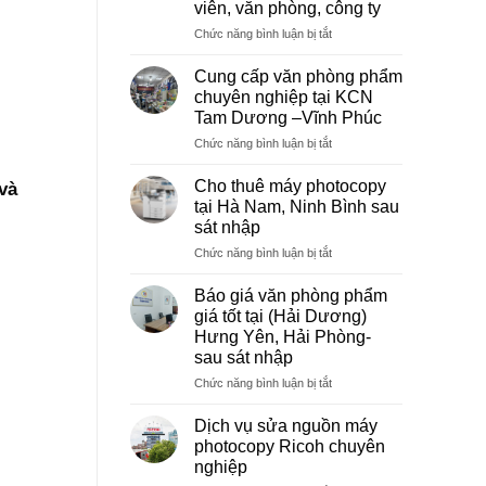
viên, văn phòng, công ty
ở
Chức năng bình luận bị tắt
Dịch
vụ
Cung cấp văn phòng phẩm
photocopy
chuyên nghiệp tại KCN
giá
Tam Dương –Vĩnh Phúc
rẻ
ở
Chức năng bình luận bị tắt
hà
Cung
nội
cấp
–
Cho thuê máy photocopy
và
văn
Báo
tại Hà Nam, Ninh Bình sau
phòng
giá
sát nhập
phẩm
photo
ở
Chức năng bình luận bị tắt
chuyên
tài
Cho
nghiệp
liệu
thuê
tại
cho
Báo giá văn phòng phẩm
máy
KCN
học
giá tốt tại (Hải Dương)
photocopy
Tam
sinh,
Hưng Yên, Hải Phòng-
tại
Dương
sinh
sau sát nhập
Hà
–
viên,
Nam,
Vĩnh
ở
Chức năng bình luận bị tắt
văn
Ninh
Phúc
Báo
phòng,
Bình
giá
công
Dịch vụ sửa nguồn máy
sau
văn
ty
photocopy Ricoh chuyên
sát
phòng
nghiệp
nhập
phẩm