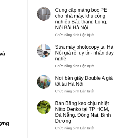
Sửa
máy
Cung cấp màng bọc PE
photocopy
cho nhà máy, khu công
tại
nghiệp Bắc thăng Long,
Việt
Nội Bài Hà Nội
Trì
Phú
ở
Chức năng bình luận bị tắt
Thọ
Cung
cấp
Sửa máy photocopy tại Hà
màng
Nội giá rẻ, uy tín- nhận dạy
và
bọc
nghề
PE
ở
Chức năng bình luận bị tắt
cho
Sửa
nhà
máy
máy,
Nơi bán giấy Double A giá
photocopy
khu
tốt tại Hà Nội
tại
công
ở
Chức năng bình luận bị tắt
Hà
nghiệp
Nơi
Nội
Bắc
bán
giá
Bán Băng keo chịu nhiệt
thăng
giấy
rẻ,
Long,
Nitto Denko tại TP HCM,
Double
uy
Nội
Đà Nẵng, Đồng Nai, Bình
A
tín-
Bài
Dương
ượng
giá
nhận
Hà
tốt
ở
Chức năng bình luận bị tắt
dạy
Nội
tại
Bán
nghề