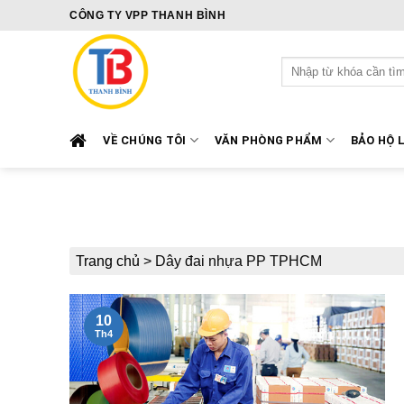
Skip
CÔNG TY VPP THANH BÌNH
to
content
Tìm
kiếm:
VỀ CHÚNG TÔI
VĂN PHÒNG PHẨM
BẢO HỘ 
Trang chủ
>
Dây đai nhựa PP TPHCM
10
Th4