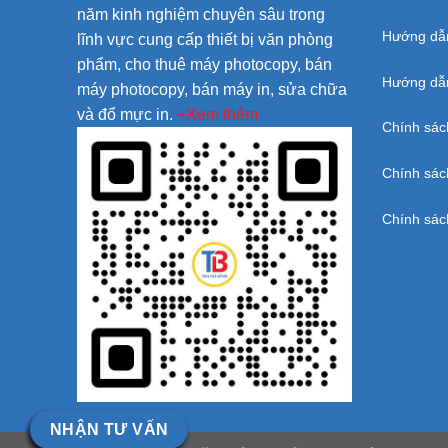
năm kinh nghiệm chuyên sâu trong
Hướng dẫ
lĩnh vực cung cấp thiết bị văn phòng
phẩm, cho thuê máy photocopy, bán
Hướng dẫn
máy photocopy, bán máy in, sửa chữa
và đổ mực in.
+Xem thêm
Chính sác
Chính sác
Chính sác
NHẬN TƯ VẤN