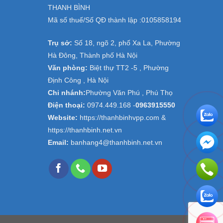
THANH BÌNH
Mã số thuế/Số QĐ thành lập :
0105858194
Trụ sở:
Số 18, ngõ 2, phố Xa La, Phường
Hà Đông, Thành phố Hà Nội
Văn phòng:
Biệt thự TT2 -5 , Phường
Định Công , Hà Nội
Chi nhánh:
Phường Văn Phú , Phú Thọ
Điện thoại:
0974.449.168
-
0963915550
Website:
https://thanhbinhvpp.com &
https://thanhbinh.net.vn
Email:
banhang4@thanhbinh.net.vn