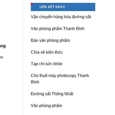
Hà
Băng
Nội
keo
LIÊN KẾT KHÁC
chịu
nhiệt
Vận chuyển hàng hóa đường sắt
Nitto
Denko
tại
Văn phòng phẩm Thanh Bình
TP
HCM,
Đà
Bán văn phòng phẩm
Nẵng,
ăng
Đồng
Chia sẻ kiến thức
Nai,
ựa
Bình
Dương
Tạp chí sức khỏe
Cho thuê máy photocopy Thanh
Bình
Đường sắt Thống Nhất
Văn phòng phẩm