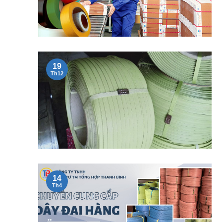
19
Th12
14
Th4