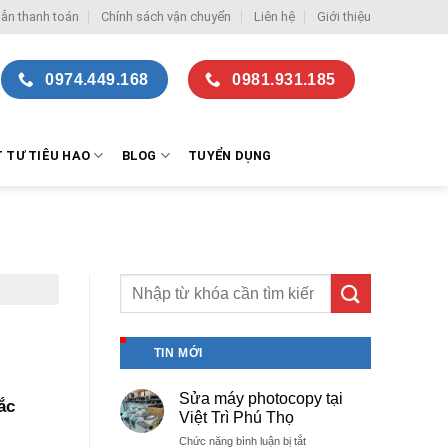
ẫn thanh toán
Chính sách vận chuyển
Liên hệ
Giới thiệu
0974.449.168
0981.931.185
T TƯ TIÊU HAO
BLOG
TUYỂN DỤNG
TIN MỚI
Sửa máy photocopy tại
ắc
Việt Trì Phú Thọ
ở
Chức năng bình luận bị tắt